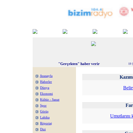
"Gerçekten" haber verir
19 
Anasayfa
Kazı
Haberler
Belir
Dünya
Ekonomi
Kültür - Sanat
Fa
Spor
Görüş
Umutlarını 
Lahika
Röportaj
Dizi