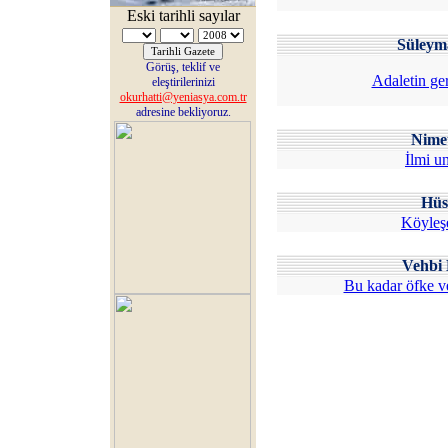
Eski tarihli sayılar
Süley
Görüş, teklif ve
Adaletin ger
eleştirilerinizi
okurhatti@yeniasya.com.tr
adresine bekliyoruz.
Nime
İlmi u
Hüs
Köyleş
Vehb
Bu kadar öfke v