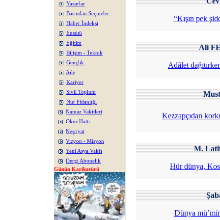
Cev
Yazarlar
Basından Seçmeler
“Kışın pek şid
Haber İndeksi
Enstitü
Eğitim
Ali 
Bilişim - Teknik
Gençlik
Adâlet dağıtırke
Aile
Kariyer
Sivil Toplum
Mus
Nur Fidanlığı
Namaz Vakitleri
Kezzapçıdan kork
Okur Hattı
Neşriyat
Vizyon - Misyon
M. Lat
Yeni Asya Vakfı
Dergi Abonelik
Hür dünya, Kos
Günün Karikatürü
Şa
Dünya mü’mini