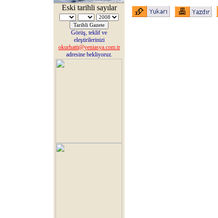
Eski tarihli sayılar
Görüş, teklif ve
eleştirilerinizi
okurhatti@yeniasya.com.tr
adresine bekliyoruz.