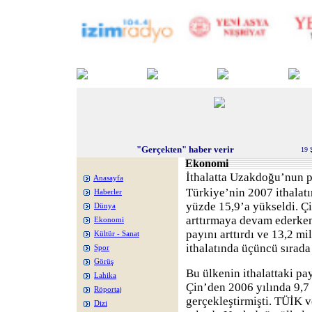
"Gerçekten" haber verir
19 
Ekonomi
İthalatta Uzakdoğu’nun pa
Anasayfa
Türkiye’nin 2007 ithalat
Haberler
yüzde 15,9’a yükseldi. Ç
Dünya
arttırmaya devam ederken
Ekonomi
payını arttırdı ve 13,2 mi
Kültür - Sanat
ithalatında üçüncü sırada 
Spor
Görüş
Bu ülkenin ithalattaki pa
Lahika
Çin’den 2006 yılında 9,7 
Röportaj
gerçekleştirmişti. TÜİK v
Dizi