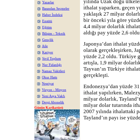
yılında Uzak doğu ülkele
Yazarlar
ithalat yaparken, geçen y
Basından Seçmeler
yaklaşık 27 milyar dolarl
Haber İndeksi
bir önceki yıla göre yüzd
Enstitü
4,4 milyar dolarlık ithala
Eğitim
aldığı pay yüzde 2,6 oldu
Bilişim - Teknik
Gençlik
Japonya’dan ithalat yüzde
Aile
olarak gerçekleşirken, Ja
Kariyer
yüzde 2,2 oldu. Türkiye 
Sivil Toplum
artışla, 1,9 milyar dolarlı
Nur Fidanlığı
Tayvan’ın Türkiye ithalat
Namaz Vakitleri
gerçekleşti.
Okur Hattı
Neşriyat
Endonezya’dan yüzde 31,9
Vizyon - Misyon
ithalat yapılırken, Malez
Yeni Asya Vakfı
milyar dolarlık, Tayland’
Dergi Abonelik
milyar dolar tutarında it
Günün Karikatürü
2007 yılında ithalattaki 
Tayland’ın payı ise yüzde