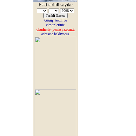
Eski tarihli sayılar
Görüş, teklif ve
eleştirilerinizi
okurhatti@yeniasya.com.tr
adresine bekliyoruz.