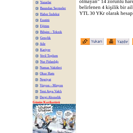
olmayan” 14 zorunlu harc
Yazarlar
belirlenen 4 kişilik bir a
Basından Seçmeler
YTL 30 YKr olarak hesap
Haber İndeksi
Enstitü
Eğitim
Bilişim - Teknik
Gençlik
Aile
Kariyer
Sivil Toplum
Nur Fidanlığı
Namaz Vakitleri
Okur Hattı
Neşriyat
Vizyon - Misyon
Yeni Asya Vakfı
Dergi Abonelik
Günün Karikatürü