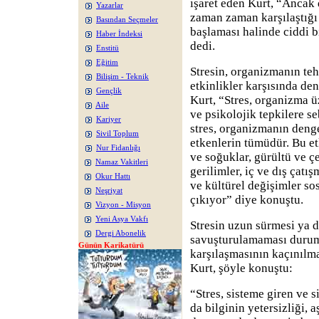
işaret eden Kurt, “Ancak
Yazarlar
zaman zaman karşılaştığı
Basından Seçmeler
başlaması halinde ciddi bi
Haber İndeksi
dedi.
Enstitü
Eğitim
Stresin, organizmanın teh
Bilişim - Teknik
etkinlikler karşısında d
Gençlik
Kurt, “Stres, organizma ü
Aile
ve psikolojik tepkilere s
Kariyer
stres, organizmanın deng
Sivil Toplum
etkenlerin tümüdür. Bu et
Nur Fidanlığı
ve soğuklar, gürültü ve çe
Namaz Vakitleri
gerilimler, iç ve dış çatış
Okur Hattı
ve kültürel değişimler so
Neşriyat
çıkıyor” diye konuştu.
Vizyon - Misyon
Yeni Asya Vakfı
Stresin uzun sürmesi ya d
Dergi Abonelik
savuşturulamaması durum
Günün Karikatürü
karşılaşmasının kaçınılm
Kurt, şöyle konuştu:
“Stres, sisteme giren ve 
da bilginin yetersizliği, 