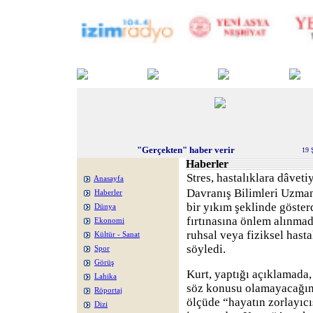
"Gerçekten" haber verir
19 
Haberler
Stres, hastalıklara dâveti
Anasayfa
Davranış Bilimleri Uzmanı
Haberler
bir yıkım şeklinde göster
Dünya
fırtınasına önlem alınmad
Ekonomi
ruhsal veya fiziksel hast
Kültür - Sanat
söyledi.
Spor
Görüş
Kurt, yaptığı açıklamada, 
Lahika
söz konusu olamayacağını b
Röportaj
ölçüde “hayatın zorlayıcı
Dizi