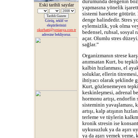
durumunda dengenin boz
Eski tarihli sayılar
yapmasına yönelik işaret
sistemi harekete götürür.
denge halindedir. Stres 
Görüş, teklif ve
eleştirilerinizi
eylemsizlik, yok olma ve
okurhatti@yeniasya.com.tr
bedensel, ruhsal, sosyal r
adresine bekliyoruz.
açar. Olumlu stres düzeyi
sağlar.”
Organizmanın strese karşı
anımsatan Kurt, bu tepkil
kalbin hızlanması, el aya
soluklar, ellerin titremesi
ihtiyacı olarak şeklinde 
Kurt, gözlenemeyen tepki
keskinleşmesi, adrenal bez
hormonu artışı, endorfin 
sisteminin yavaşlaması, 
artışı, kalp atışının hızla
terleme ve tüylerin kalkm
kronik stresin ise konsan
uykusuzluk ya da aşırı uyk
ya da aşırı yemek yeme, 