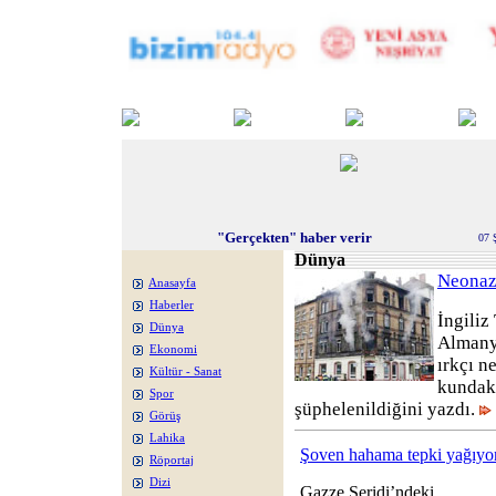
"Gerçekten" haber verir
07 
Dünya
Neonaz
Anasayfa
Haberler
İngiliz
Dünya
Almany
Ekonomi
ırkçı n
Kültür - Sanat
kundak
Spor
şüphelenildiğini yazdı.
Görüş
Lahika
Şoven hahama tepki yağıyo
Röportaj
Dizi
Gazze Şeridi’ndeki