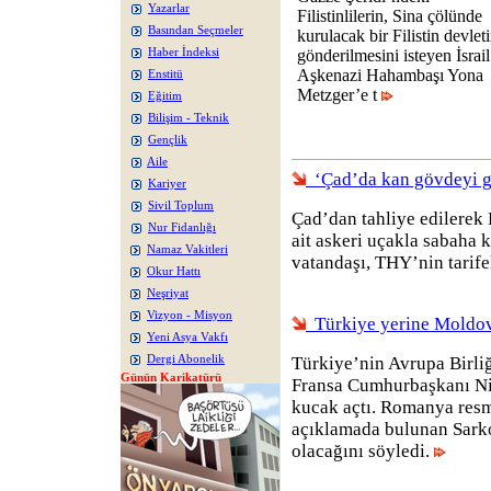
Yazarlar
Filistinlilerin, Sina çölünde
Basından Seçmeler
kurulacak bir Filistin devlet
Haber İndeksi
gönderilmesini isteyen İsrail
Aşkenazi Hahambaşı Yona
Enstitü
Metzger’e t
Eğitim
Bilişim - Teknik
Gençlik
Aile
‘Çad’da kan gövdeyi g
Kariyer
Sivil Toplum
Çad’dan tahliye edilerek
Nur Fidanlığı
ait askeri uçakla sabaha k
Namaz Vakitleri
vatandaşı, THY’nin tarifel
Okur Hattı
Neşriyat
Vizyon - Misyon
Türkiye yerine Moldov
Yeni Asya Vakfı
Dergi Abonelik
Türkiye’nin Avrupa Birliğ
Günün Karikatürü
Fransa Cumhurbaşkanı N
kucak açtı. Romanya resmi
açıklamada bulunan Sark
olacağını söyledi.