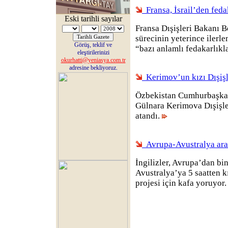
Fransa, İsrail’den fedak
Eski tarihli sayılar
Fransa Dışişleri Bakanı 
sürecinin yeterince ilerle
Görüş, teklif ve
“bazı anlamlı fedakarlıkl
eleştirilerinizi
okurhatti@yeniasya.com.tr
adresine bekliyoruz.
Kerimov’un kızı Dışişl
Özbekistan Cumhurbaşkan
Gülnara Kerimova Dışişle
atandı.
Avrupa-Avustralya aras
İngilizler, Avrupa’dan bi
Avustralya’ya 5 saatten k
projesi için kafa yoruyor