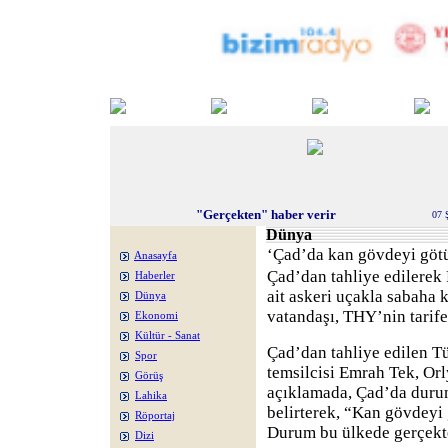
"Gerçekten" haber verir
07 
Dünya
‘Çad’da kan gövdeyi göt
Anasayfa
Çad’dan tahliye edilerek
Haberler
ait askeri uçakla sabaha k
Dünya
vatandaşı, THY’nin tarifel
Ekonomi
Kültür - Sanat
Çad’dan tahliye edilen T
Spor
temsilcisi Emrah Tek, Or
Görüş
açıklamada, Çad’da duru
Lahika
belirterek, “Kan gövdeyi g
Röportaj
Durum bu ülkede gerçekt
Dizi