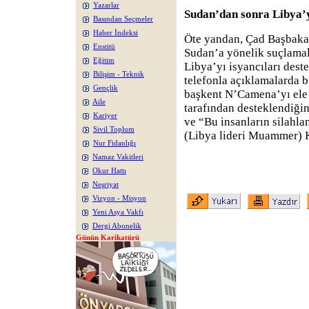
Yazarlar
Sudan’dan sonra Libya’y
Basından Seçmeler
Haber İndeksi
Öte yandan, Çad Başbaka
Enstitü
Sudan’a yönelik suçlamal
Eğitim
Libya’yı isyancıları dest
Bilişim - Teknik
telefonla açıklamalarda 
Gençlik
başkent N’Camena’yı ele 
Aile
tarafından desteklendiğini
Kariyer
ve “Bu insanların silahla
Sivil Toplum
(Libya lideri Muammer) K
Nur Fidanlığı
Namaz Vakitleri
Okur Hattı
Neşriyat
Vizyon - Misyon
Yeni Asya Vakfı
Dergi Abonelik
Günün Karikatürü