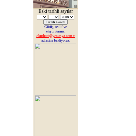
Eski tarihli sayılar
Görüş, teklif ve
eleştirilerinizi
okurhatti@yeniasya.com.tr
adresine bekliyoruz.