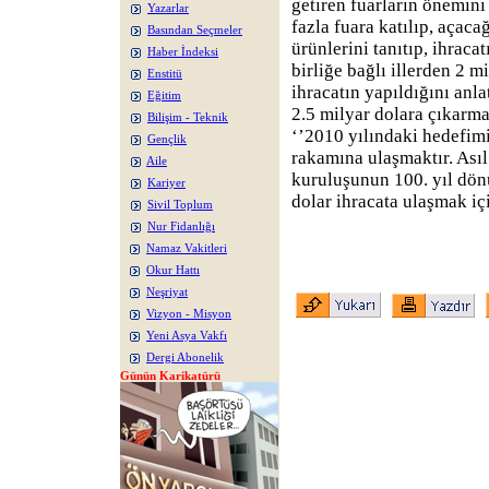
getiren fuarların önemini
Yazarlar
fazla fuara katılıp, açac
Basından Seçmeler
ürünlerini tanıtıp, ihracat
Haber İndeksi
birliğe bağlı illerden 2 m
Enstitü
ihracatın yapıldığını anla
Eğitim
2.5 milyar dolara çıkarma
Bilişim - Teknik
‘’2010 yılındaki hedefimi
Gençlik
rakamına ulaşmaktır. Ası
Aile
kuruluşunun 100. yıl dön
Kariyer
dolar ihracata ulaşmak içi
Sivil Toplum
Nur Fidanlığı
Namaz Vakitleri
Okur Hattı
Neşriyat
Vizyon - Misyon
Yeni Asya Vakfı
Dergi Abonelik
Günün Karikatürü