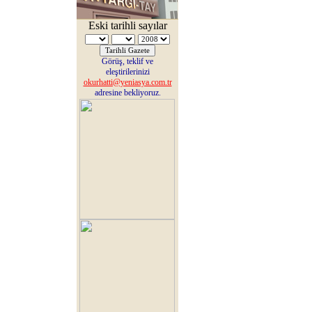
Eski tarihli sayılar
Görüş, teklif ve
eleştirilerinizi
okurhatti@yeniasya.com.tr
adresine bekliyoruz.