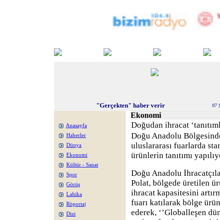
"Gerçekten" haber verir
07 
Ekonomi
Doğudan ihracat ‘tanıtıml
Anasayfa
Doğu Anadolu Bölgesinden
Haberler
uluslararası fuarlarda sta
Dünya
ürünlerin tanıtımı yapılıy
Ekonomi
Kültür - Sanat
Doğu Anadolu İhracatçıla
Spor
Polat, bölgede üretilen ü
Görüş
ihracat kapasitesini artır
Lahika
fuarı katılarak bölge ürün
Röportaj
ederek, ‘’Globalleşen dün
Dizi