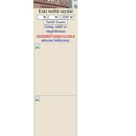
Eski tarihli sayılar
Görüş, teklif ve
eleştirilerinizi
okurhatti@yeniasya.com.tr
adresine bekliyoruz.