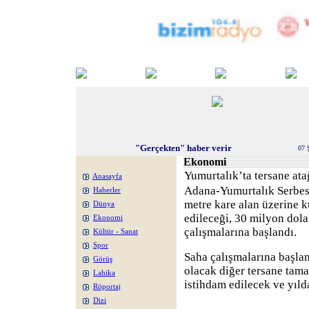
"Gerçekten" haber verir
07 
Ekonomi
Yumurtalık’ta tersane ata
Anasayfa
Adana-Yumurtalık Serbest
Haberler
metre kare alan üzerine k
Dünya
edileceği, 30 milyon dola
Ekonomi
çalışmalarına başlandı.
Kültür - Sanat
Spor
Saha çalışmalarına başla
Görüş
olacak diğer tersane tam
Lahika
istihdam edilecek ve yıld
Röportaj
Dizi