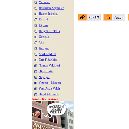
Yazarlar
Basından Seçmeler
Haber İndeksi
Enstitü
Eğitim
Bilişim - Teknik
Gençlik
Aile
Kariyer
Sivil Toplum
Nur Fidanlığı
Namaz Vakitleri
Okur Hattı
Neşriyat
Vizyon - Misyon
Yeni Asya Vakfı
Dergi Abonelik
Günün Karikatürü