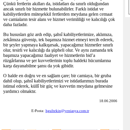
Çünkü fertlerin akılları da, istidatları da sınırlı olduğundan
ancak sınırlı bir hizmette bulunabilirler. Farklı istidat ve
kabiliyetlerden müteşekkil fertlerden meydana gelen cemaat
ve camiaların tesir alanı ve hizmet verimliliği ve kalıcılığı çok
daha fazladır.
Bu hususları göz ardı edip, şahsî kabiliyetlerimize, aklımıza,
zekâmıza güvenip, tek başımıza hizmet etmeyi tercih ederek,
bir şeyler yapmaya kalkışırsak, yapacağımız hizmetler sınırlı
olur, tesirli ve kalıcılığı da şüpheli olur. Ve aynı zamanda tek
başımıza yapacağımız faaliyet ve hizmetlerin bid’a
rüzgârlarına ve şer kuvvetlerinin toplu haldeki hücumlarına
karşı dayanabilme şansı da yok gibidir.
O halde en doğru ve en sağlam çare; bir camiaya, bir gruba
dahil olup, şahsî kabiliyetlerimizi ve istidatlarımızı burada
istimal ederek, küllî bir güç ve kuvvetin meydana gelmesine
yardımcı olmaktır.
18.06.2006
E-Posta:
hgultekin@yeniasya.com.tr