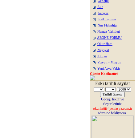
Gençlik
Aile
Kariyer
Sivil Toplum
Nur Fidanlığı
Namaz Vakitleri
ABONE FORMU
Okur Hattı
Neşriyat
Künye
Vizyon - Misyon
Yeni Asya Vakfı
Günün Karikatürü
Eski tarihli sayılar
Görüş, teklif ve
eleştirilerinizi
okurhatti@yeniasya.com.tr
adresine bekliyoruz.