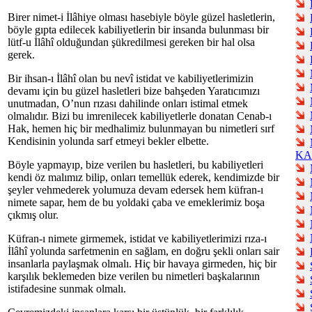
Birer nimet-i İlâhiye olması hasebiyle böyle güzel hasletlerin,
böyle gıpta edilecek kabiliyetlerin bir insanda bulunması bir
lütf-u İlâhî olduğundan şükredilmesi gereken bir hal olsa
gerek.
Bir ihsan-ı İlâhî olan bu nevî istidat ve kabiliyetlerimizin
devamı için bu güzel hasletleri bize bahşeden Yaratıcımızı
unutmadan, O’nun rızası dahilinde onları istimal etmek
olmalıdır. Bizi bu imrenilecek kabiliyetlerle donatan Cenab-ı
Hak, hemen hiç bir medhalimiz bulunmayan bu nimetleri sırf
Kendisinin yolunda sarf etmeyi bekler elbette.
KA
Böyle yapmayıp, bize verilen bu hasletleri, bu kabiliyetleri
kendi öz malımız bilip, onları temellük ederek, kendimizde bir
şeyler vehmederek yolumuza devam edersek hem küfran-ı
nimete sapar, hem de bu yoldaki çaba ve emeklerimiz boşa
çıkmış olur.
Küfran-ı nimete girmemek, istidat ve kabiliyetlerimizi rıza-ı
İlâhî yolunda sarfetmenin en sağlam, en doğru şekli onları sair
insanlarla paylaşmak olmalı. Hiç bir havaya girmeden, hiç bir
karşılık beklemeden bize verilen bu nimetleri başkalarının
istifadesine sunmak olmalı.