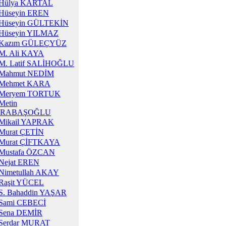
Hülya KARTAL
Hüseyin EREN
Hüseyin GÜLTEKİN
Hüseyin YILMAZ
Kazım GÜLEÇYÜZ
M. Ali KAYA
M. Latif SALİHOĞLU
Mahmut NEDİM
Mehmet KARA
Meryem TORTUK
Metin
RABAŞOĞLU
Mikail YAPRAK
Murat ÇETİN
Murat ÇİFTKAYA
Mustafa ÖZCAN
Nejat EREN
Nimetullah AKAY
Raşit YÜCEL
S. Bahaddin YAŞAR
Sami CEBECİ
Sena DEMİR
Serdar MURAT