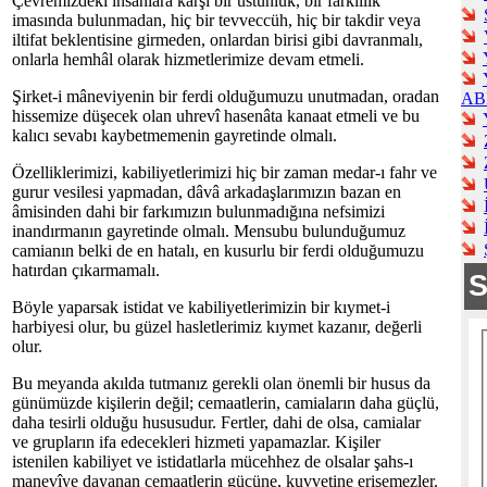
Çevremizdeki insanlara karşı bir üstünlük, bir farklılık
imasında bulunmadan, hiç bir tevveccüh, hiç bir takdir veya
iltifat beklentisine girmeden, onlardan birisi gibi davranmalı,
onlarla hemhâl olarak hizmetlerimize devam etmeli.
Şirket-i mâneviyenin bir ferdi olduğumuzu unutmadan, oradan
AB
hissemize düşecek olan uhrevî hasenâta kanaat etmeli ve bu
kalıcı sevabı kaybetmemenin gayretinde olmalı.
Özelliklerimizi, kabiliyetlerimizi hiç bir zaman medar-ı fahr ve
gurur vesilesi yapmadan, dâvâ arkadaşlarımızın bazan en
âmisinden dahi bir farkımızın bulunmadığına nefsimizi
inandırmanın gayretinde olmalı. Mensubu bulunduğumuz
camianın belki de en hatalı, en kusurlu bir ferdi olduğumuzu
hatırdan çıkarmamalı.
Böyle yaparsak istidat ve kabiliyetlerimizin bir kıymet-i
harbiyesi olur, bu güzel hasletlerimiz kıymet kazanır, değerli
olur.
Bu meyanda akılda tutmanız gerekli olan önemli bir husus da
günümüzde kişilerin değil; cemaatlerin, camiaların daha güçlü,
daha tesirli olduğu hususudur. Fertler, dahi de olsa, camialar
ve grupların ifa edecekleri hizmeti yapamazlar. Kişiler
istenilen kabiliyet ve istidatlarla mücehhez de olsalar şahs-ı
manevîye dayanan cemaatlerin gücüne, kuvvetine erişemezler.