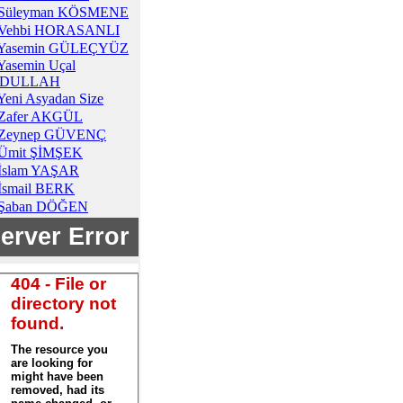
Süleyman KÖSMENE
Vehbi HORASANLI
Yasemin GÜLEÇYÜZ
Yasemin Uçal
DULLAH
Yeni Asyadan Size
Zafer AKGÜL
Zeynep GÜVENÇ
Ümit ŞİMŞEK
İslam YAŞAR
İsmail BERK
Şaban DÖĞEN