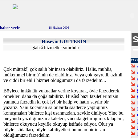
haber verir
18 Haziran 2006
Hüseyin GÜLTEKİN
Şahsî hizmetler sınırlıdır
YAZ
Çok müttakî, çok salih bir insan olabiliriz. Halis, muhlis,
mükemmel bir mü’min de olabiliriz. Veya çok gayretli, azimli
ve ciddi bir ehl-i hizmet olduğumuzu da farzedelim...
Böylece imkânâtı vukuatlar yerine koyarak, öyle farzederek,
örnekleri daha da çoğaltabiliriz. Husûsî bazı faziletlerimizin
yanında farzedin ki çok iyi bir hatip ve hatırı sayılır bir
yazarız. Yani kocaman salonlarda saatlerce yaptığımız
konuşmaları binlerce kişi usanmadan, zevkle dinliyor. Yine bu
meyanda yazdığımız makaleleri, vücuda getirdiğimiz kitapları,
binlerce okuyucu keyifle okuyup istifade ediyor. Olur ya
böyle istidatları, böyle kabiliyetleri bulunan bir insan
olduğumuzu farzedelim.