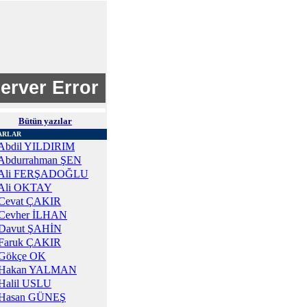
Bütün yazılar
ARLAR
Abdil YILDIRIM
Abdurrahman ŞEN
Ali FERŞADOĞLU
Ali OKTAY
Cevat ÇAKIR
Cevher İLHAN
Davut ŞAHİN
Faruk ÇAKIR
Gökçe OK
Hakan YALMAN
Halil USLU
Hasan GÜNEŞ