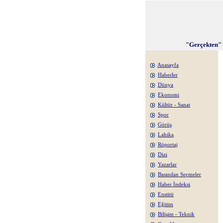
"Gerçekten" 
Anasayfa
Haberler
Dünya
Ekonomi
Kültür - Sanat
Spor
Görüş
Lahika
Röportaj
Dizi
Yazarlar
Basından Seçmeler
Haber İndeksi
Enstitü
Eğitim
Bilişim - Teknik