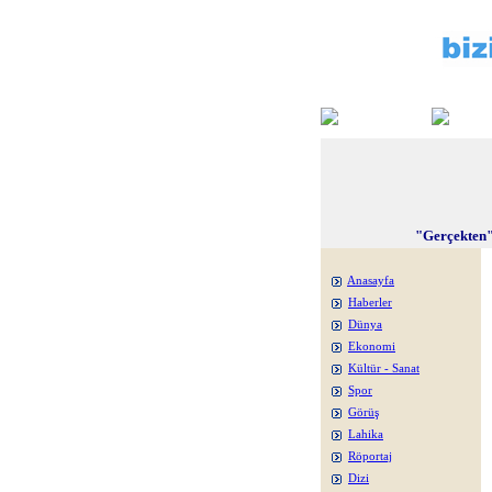
"Gerçekten"
Anasayfa
Haberler
Dünya
Ekonomi
Kültür - Sanat
Spor
Görüş
Lahika
Röportaj
Dizi