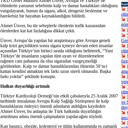
TKD Genel Müdürü Ahmet Ünver, Avrupa ve Türkiye’de
Başlı
ölümlerin yarısının sebebinin kalp ve damar hastalıkları olduğunu
vurgulayarak, bunun da sigara, alkol, dengesiz beslenme ve
olm
hareketsiz bir hayattan kaynaklandığını bildirdi.
gör
Ahmet Ünver, bu tür sebeplerle ölenlerin trafik kazasından
ölenlerden kat kat fazlalığına dikkat çekti.
Ünver, Avrupa’da yapılan bir araştırmaya göre Avrupa geneli
Ger
kalp krizi geçirdikten sonra sigara içmeye devam eden insanlar
açısından Türkiye’nin birinci sırada olduğunu belirterek, “Yani
olm
Türkiye’de insanların yapılan tüm uyarı ve düzenlemelere
rağmen canı pahasına da olsa sigaradan vazgeçmediği
özg
görülmekte. Kalp ve damar hastalıklarından ölmenin 50’nci
kattan kendini atmaktan tek farkı uzun süreli olmasıdır. Başka
ama
farkı yoktur” şeklinde konuştu.
ver
Halkın duyarlılığı artmalı
olm
Türkiye Kardiyoloji Derneği’nin etkili çabalarıyla 25 Aralık 2007
tarihinde imzalanan Avrupa Kalp Sağlığı Sözleşmesi ile kalp
ve 
hastalıklarını önleyici önemli adımların atıldığını kaydeden
duy
Ahmet Ünver, bu anlaşma ile Türk halkında duyarlılığın
artırılması adına önemli çalışmaların yapılacağını söyledi.
anc
Kan basıncı, obezite, kolesterol ve tütün kullanımında eş zamanlı
poli