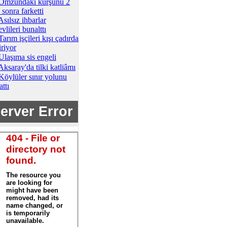
Omzundaki kurşunu 2
 sonra farketti
Asılsız ihbarlar
vlileri bunalttı
Tarım işçileri kışı çadırda
iriyor
Ulaşıma sis engeli
Aksaray'da tilki katliâmı
Köylüler sınır yolunu
ttı