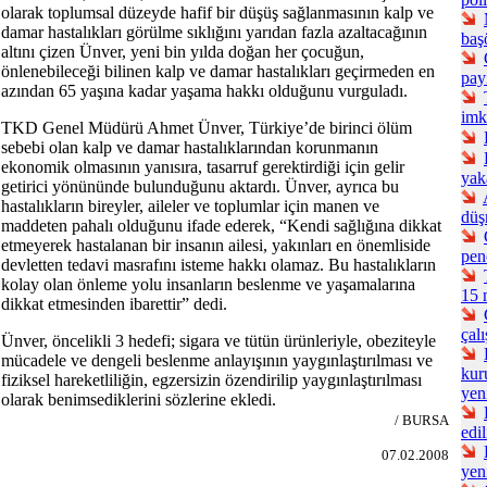
olarak toplumsal düzeyde hafif bir düşüş sağlanmasının kalp ve
damar hastalıkları görülme sıklığını yarıdan fazla azaltacağının
baş
altını çizen Ünver, yeni bin yılda doğan her çocuğun,
önlenebileceği bilinen kalp ve damar hastalıkları geçirmeden en
pay
azından 65 yaşına kadar yaşama hakkı olduğunu vurguladı.
imk
TKD Genel Müdürü Ahmet Ünver, Türkiye’de birinci ölüm
sebebi olan kalp ve damar hastalıklarından korunmanın
ekonomik olmasının yanısıra, tasarruf gerektirdiği için gelir
yak
getirici yönününde bulunduğunu aktardı. Ünver, ayrıca bu
hastalıkların bireyler, aileler ve toplumlar için manen ve
düş
maddeten pahalı olduğunu ifade ederek, “Kendi sağlığına dikkat
etmeyerek hastalanan bir insanın ailesi, yakınları en önemliside
pen
devletten tedavi masrafını isteme hakkı olamaz. Bu hastalıkların
kolay olan önleme yolu insanların beslenme ve yaşamalarına
15 
dikkat etmesinden ibarettir” dedi.
çal
Ünver, öncelikli 3 hedefi; sigara ve tütün ürünleriyle, obeziteyle
mücadele ve dengeli beslenme anlayışının yaygınlaştırılması ve
kur
fiziksel hareketliliğin, egzersizin özendirilip yaygınlaştırılması
yen
olarak benimsediklerini sözlerine ekledi.
/ BURSA
edil
07.02.2008
yen