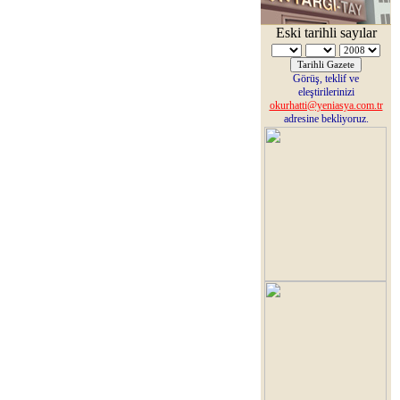
Eski tarihli sayılar
Görüş, teklif ve
eleştirilerinizi
okurhatti@yeniasya.com.tr
adresine bekliyoruz.