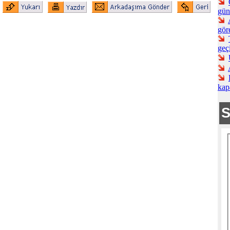
gün
göre
geç
kapa