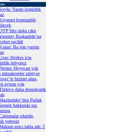
klar
Soylu: Yarım özgürlük
az
Kıyamet kopmadığı
ülecek
DTP’liler dağa çıktı
Yargıtay Başkanlığı’na
çeker seçildi
Kutan: Bu işin yarımı
az
Uras: Herkes için
ürlük istiyoruz
Pierini: Heyecan yok
 müzakereler sürüyor
İsveç’te hizmet alan-
en ayrımı yok
Türkiye daha demokratik
alı
Mazlumder’den Parlak
Şengör hakkında suç
urusu
Çalışmalar olumlu,
ak yetersiz
Makam aracı takla attı: 2
s şehit