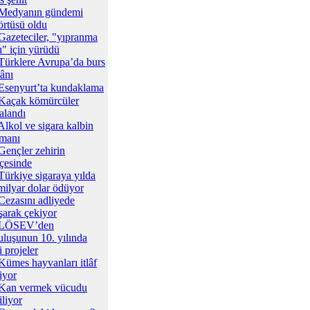
Medyanın gündemi
örtüsü oldu
Gazeteciler, "yıpranma
ı" için yürüdü
Türklere Avrupa’da burs
ânı
Esenyurt’ta kundaklama
Kaçak kömürcüler
alandı
Alkol ve sigara kalbin
manı
Gençler zehirin
çesinde
Türkiye sigaraya yılda
milyar dolar ödüyor
Cezasını adliyede
ışarak çekiyor
LÖSEV’den
uluşunun 10. yılında
i projeler
Kümes hayvanları itlâf
iyor
Kan vermek vücudu
iliyor