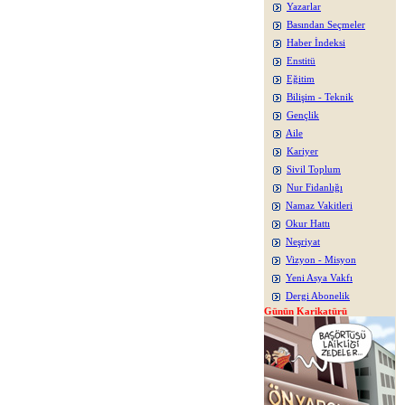
Yazarlar
Basından Seçmeler
Haber İndeksi
Enstitü
Eğitim
Bilişim - Teknik
Gençlik
Aile
Kariyer
Sivil Toplum
Nur Fidanlığı
Namaz Vakitleri
Okur Hattı
Neşriyat
Vizyon - Misyon
Yeni Asya Vakfı
Dergi Abonelik
Günün Karikatürü