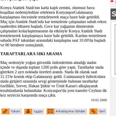
Konya Atatürk Stadı'nın karla kaplı zemini, olumsuz hava
koşulları nedeniyledüne ertelenen KonyasporGalatasaray
karşılaşması öncesinde temizlenerek maça hazır hale getirildi.
Maç için Atatürk Stadı'nda kar temizleme çalışmaları sabah erken
saatlerden itibaren başladı. Gece kar yağışının dinmesinin
çalışmaları kolaylaştırmasının da etkisiyle Konya Atatürk Stadı
temizlenerek karşılaşmaya hazır hale getirildi. Kardan temizlenen
sahada PAF takımları arasındaki karşılaşma saat 10.00'da başladı
ve 00 berabere sonuçlandı.
TARAFTARLARA SIKI ARAMA
Maç nedeniyle yoğun güvenlik önlemlerinin alındığı stadın
içinde ve dışında toplam 1200 polis göre yaptı. Taraftarlar stada
girerken 2 ayrı noktada üzerleri arandı. Stada ilk olarak saat
11.15'te konuk ekip Galatasaray geldi. Galatasaraylı futbolculara
stada girişleri sırasında sevgi gösterisinde bulunan taraftarlar
özellikle, Servet, Hakan Şükür ve Ümit Karan'ı alkışlayarak
tezahüratlarda bulundular. Konyaspor'da yeni transfer Ceyhun ilk
kez seyircisi karşısında maça çıktı.
19.02.2008