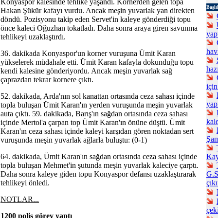
Konyaspor kalesinde tehlike yaşandı. Kornerden gelen topa
Başlı
Hakan Şükür kafayı vurdu. Ancak meşin yuvarlak yan direkten
döndü. Pozisyonu takip eden Servet'in kaleye gönderdiği topu
önce kaleci Oğuzhan tokatladı. Daha sonra araya giren savunma
yap
tehlikeyi uzaklaştırdı.
havl
36. dakikada Konyaspor'un korner vuruşuna Ümit Karan
yükselerek müdahale etti. Ümit Karan kafayla dokunduğu topu
haz
kendi kalesine gönderiyordu. Ancak meşin yuvarlak sağ
çaprazdan tekrar kornere çıktı.
için
52. dakikada, Arda'nın sol kanattan ortasında ceza sahası içinde
ya
topla buluşan Ümit Karan'ın yerden vuruşunda meşin yuvarlak
auta çıktı. 59. dakikada, Barış'ın sağdan ortasında ceza sahası
kal
içinde Mertol'a çarpan top Ümit Karan'ın önüne düştü. Ümit
Karan'ın ceza sahası içinde kaleyi karşıdan gören noktadan sert
Şam
vuruşunda meşin yuvarlak ağlarla buluştu: (0-1)
64. dakikada, Ümit Karan'ın sağdan ortasında ceza sahası içinde
Kay
topla buluşan Mehmet'in şutunda meşin yuvarlak kaleciye çarptı.
Daha sonra kaleye giden topu Konyaspor defansı uzaklaştırarak
G.S
tehlikeyi önledi.
çık
NOTLAR...
çek
1200 polis görev yaptı