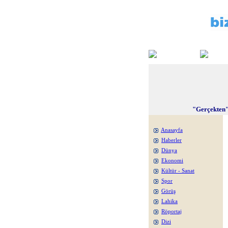
"Gerçekten"
Anasayfa
Haberler
Dünya
Ekonomi
Kültür - Sanat
Spor
Görüş
Lahika
Röportaj
Dizi