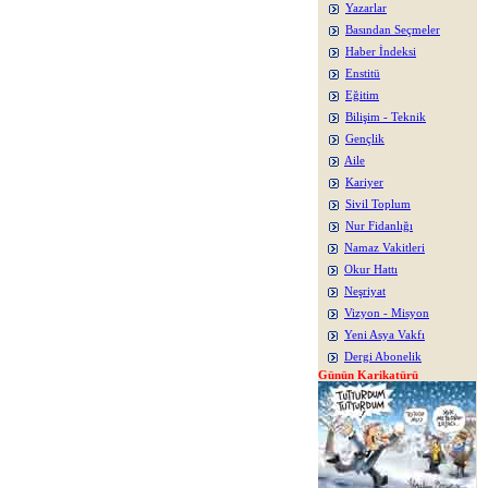
Yazarlar
Basından Seçmeler
Haber İndeksi
Enstitü
Eğitim
Bilişim - Teknik
Gençlik
Aile
Kariyer
Sivil Toplum
Nur Fidanlığı
Namaz Vakitleri
Okur Hattı
Neşriyat
Vizyon - Misyon
Yeni Asya Vakfı
Dergi Abonelik
Günün Karikatürü