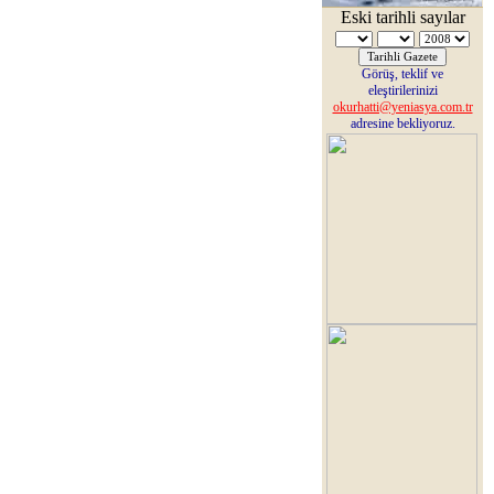
Eski tarihli sayılar
Görüş, teklif ve
eleştirilerinizi
okurhatti@yeniasya.com.tr
adresine bekliyoruz.