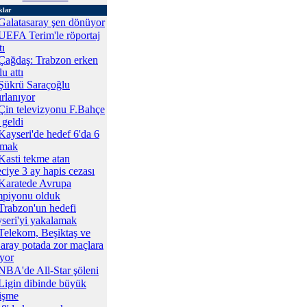
klar
Galatasaray şen dönüyor
UEFA Terim'le röportaj
tı
Çağdaş: Trabzon erken
u attı
Şükrü Saraçoğlu
ırlanıyor
Çin televizyonu F.Bahçe
 geldi
Kayseri'de hedef 6'da 6
pmak
Kasti tekme atan
eciye 3 ay hapis cezası
Karatede Avrupa
piyonu olduk
Trabzon'un hedefi
seri'yi yakalamak
Telekom, Beşiktaş ve
aray potada zor maçlara
ıyor
NBA'de All-Star şöleni
Ligin dibinde büyük
işme