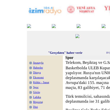
"Gerçekten" haber verir
19 
Spor
Telekom, Beşiktaş ve G.S
Anasayfa
Basketbolda ULEB Kupası'
Haberler
yapılıyor. Rusya'nın UNI
Dünya
deplasmanda karşılaşaca
Ekonomi
Avrupa'daki 155. maçına 
Kültür - Sanat
maçta, 83 galibiyet, 71 de
Spor
Görüş
Türk temsilcisi, sahasında
Lahika
deplasmanda ise 31 galibiy
Röportaj
Dizi