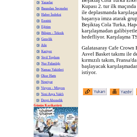
Beşiktaş Cola Turka Erk
Yazarlar
Kupası 2. tur ilk maçında
Basından Seçmeler
ile deplasmanda karşılaş
Haber İndeksi
başarıya imza atarak gru
Enstitü
Beşiktaş Cola Turka, Hap
Eğitim
karşılaşmadan galibiyetle
Bilişim - Teknik
hedefliyor. Karşılaşma T
Gençlik
Aile
Galatasaray Cafe Crown B
Kariyer
Asvel Basket takımı ile d
Sivil Toplum
kırmızılı takım, Fransa'da
Nur Fidanlığı
başlayacak karşılaşmadan
Namaz Vakitleri
istiyor.
Okur Hattı
Neşriyat
Vizyon - Misyon
Yeni Asya Vakfı
Dergi Abonelik
Günün Karikatürü