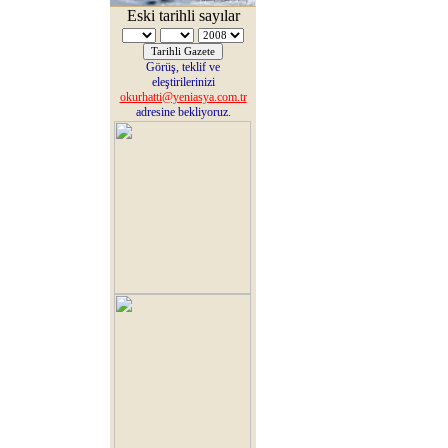
Eski tarihli sayılar
Görüş, teklif ve
eleştirilerinizi
okurhatti@yeniasya.com.tr
adresine bekliyoruz.