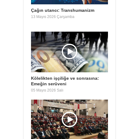
Çağın utancı: Transhumanizm
13 Mayıs 2026 Çarşamba
Kölelikten işçiliğe ve sonrasına:
Emeğin serüveni
05 Mayıs 2026 Salı