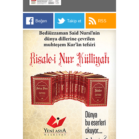
Beğen
Takip et
RSS