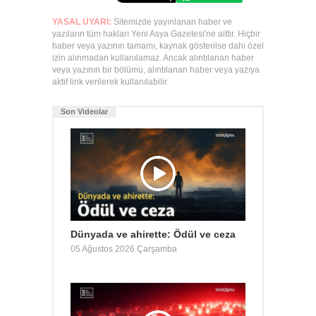
YASAL UYARI:
Sitemizde yayınlanan haber ve
yazıların tüm hakları Yeni Asya Gazetesi'ne aittir. Hiçbir
haber veya yazının tamamı, kaynak gösterilse dahi özel
izin alınmadan kullanılamaz. Ancak alıntılanan haber
veya yazının bir bölümü, alıntılanan haber veya yazıya
aktif link verilerek kullanılabilir.
Son Videolar
Dünyada ve ahirette: Ödül ve ceza
05 Ağustos 2026 Çarşamba