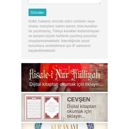
Küfür, hakaret, rencide edici cümleler veya
imalar, inançlara saldırı içeren, imla kuralları
ile yazılmamış, Türkçe karakter kullanılmayan
ve tamamı büyük harflerle yazılmış yorumlar
onaylanmamaktadır. İstendiğinde yasal
kurumlara verilebilmesi için IP adresiniz
kaydedilmektedir.
Dijital kitaptan okumak için tıklayın...
CEVŞEN
Dijital kitaptan
okumak için
tıklayın...