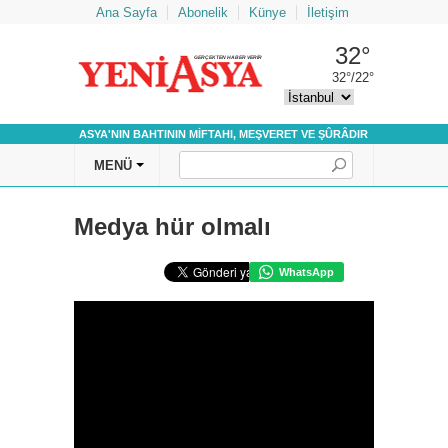
Ana Sayfa
Abonelik
Künye
İletişim
32°
GERÇEKTEN HABER VERİR
32°/22°
ASYA'NIN BAHTININ MİFTAHI, MEŞVERET VE ŞÛRÂDIR
Medya hür olmalı
WhatsApp