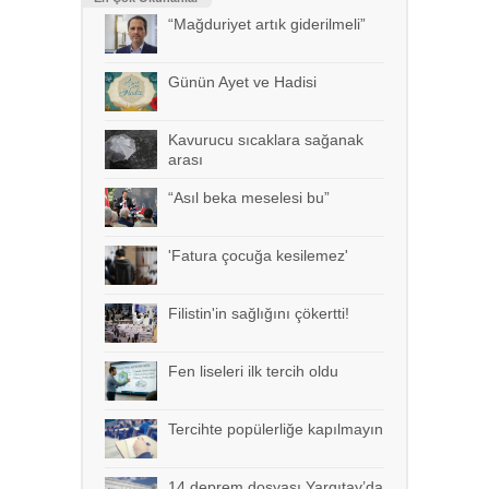
“Mağduriyet artık giderilmeli”
Günün Ayet ve Hadisi
Kavurucu sıcaklara sağanak
arası
“Asıl beka meselesi bu”
'Fatura çocuğa kesilemez'
Filistin'in sağlığını çökertti!
Fen liseleri ilk tercih oldu
Tercihte popülerliğe kapılmayın
14 deprem dosyası Yargıtay’da