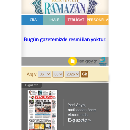
Arşiv
E-gazete
Yeni Asya,
matbaadan önce
ekranınızda.
E-gazete »