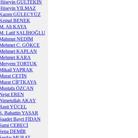
Hüseyin GÜLTEKİN
Hüseyin YILMAZ
Kazım GÜLEÇYÜZ
Kemal BENEK
M. Ali KAYA
M. Latif SALİHOĞLU
Mahmut NEDİM
Mehmet C. GÖKÇE
Mehmet KAPLAN
Mehmet KARA
Meryem TORTUK
Mikail YAPRAK
Murat ÇETİN
Murat ÇİFTKAYA
Mustafa ÖZCAN
Nejat EREN
Nimetullah AKAY
Raşit YÜCEL
S. Bahattin YAŞAR
Saadet Bayri FİDAN
Sami CEBECİ
Sena DEMİR
Serdar MURAT