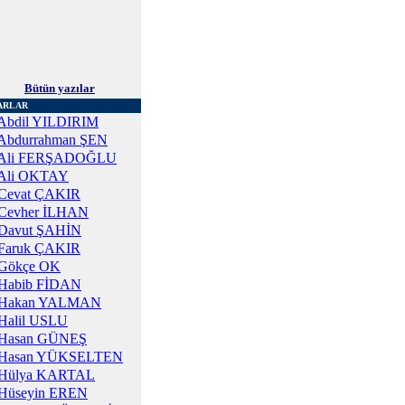
Bütün yazılar
ARLAR
Abdil YILDIRIM
Abdurrahman ŞEN
Ali FERŞADOĞLU
Ali OKTAY
Cevat ÇAKIR
Cevher İLHAN
Davut ŞAHİN
Faruk ÇAKIR
Gökçe OK
Habib FİDAN
Hakan YALMAN
Halil USLU
Hasan GÜNEŞ
Hasan YÜKSELTEN
Hülya KARTAL
Hüseyin EREN