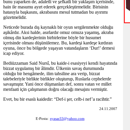
bunu yaparken de, adaletli ve şefkatli bir yaklaşım içerisinde,
hain ile masumu ayırt ederek gerçekleştirmelidir. Birisinin
hatasıyla başkasını, akrabasını mesul tutmadan bu ayırımı
gözetmelidir.
Neticede burada dış kaynaklı bir oyun sergilenmekte olduğu
aşikârdır. Aksi halde, asırlardır omuz omuza yaşamış, akraba
olmuş din kardeşlerinin birbirlerine böyle bir husumet
içerisinde olması düşünülemez. Bu, kardeşi kardeşe kırdıran
oyuna, önce bu bölgede yaşayan vatandaşların ‘Dur!’ demesi
icap ediyor.
Bediüzzaman Said Nursî, bu kaide-i esasiyeyi kendi hayatında
bizzat uygulamış bir âlimdir. Ülkenin savaş durumunda
olduğu bir hengâmede, ilim tahsiline ara verip, bizzat
talebeleriyle birlikte birlikler oluşturup, Ruslarla cephelerde
savaşmıştır. Yani önce düşmanları def, sonra vatan ve millet
menfaati için çalışmanın doğru olacağı mesajını vermiştir.
Evet, bu bir esaslı kaidedir: “Def-i şer, celb-i nef’a racihtir.”
24.11.2007
E-Posta:
syasar33@yahoo.com