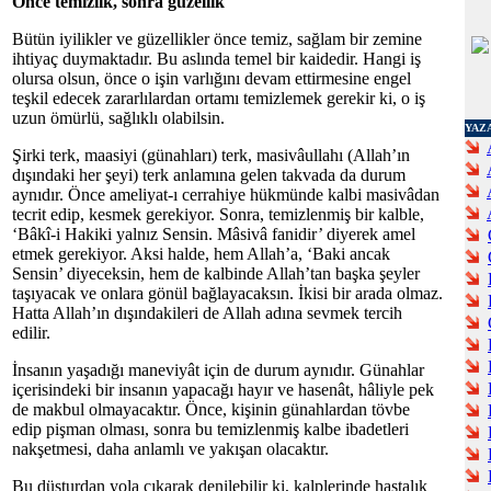
Önce temizlik, sonra güzellik
Bütün iyilikler ve güzellikler önce temiz, sağlam bir zemine
ihtiyaç duymaktadır. Bu aslında temel bir kaidedir. Hangi iş
olursa olsun, önce o işin varlığını devam ettirmesine engel
teşkil edecek zararlılardan ortamı temizlemek gerekir ki, o iş
uzun ömürlü, sağlıklı olabilsin.
YAZ
Şirki terk, maasiyi (günahları) terk, masivâullahı (Allah’ın
dışındaki her şeyi) terk anlamına gelen takvada da durum
aynıdır. Önce ameliyat-ı cerrahiye hükmünde kalbi masivâdan
tecrit edip, kesmek gerekiyor. Sonra, temizlenmiş bir kalble,
‘Bâkî-i Hakiki yalnız Sensin. Mâsivâ fanidir’ diyerek amel
etmek gerekiyor. Aksi halde, hem Allah’a, ‘Baki ancak
Sensin’ diyeceksin, hem de kalbinde Allah’tan başka şeyler
taşıyacak ve onlara gönül bağlayacaksın. İkisi bir arada olmaz.
Hatta Allah’ın dışındakileri de Allah adına sevmek tercih
edilir.
İnsanın yaşadığı maneviyât için de durum aynıdır. Günahlar
içerisindeki bir insanın yapacağı hayır ve hasenât, hâliyle pek
de makbul olmayacaktır. Önce, kişinin günahlardan tövbe
edip pişman olması, sonra bu temizlenmiş kalbe ibadetleri
nakşetmesi, daha anlamlı ve yakışan olacaktır.
Bu düsturdan yola çıkarak denilebilir ki, kalplerinde hastalık