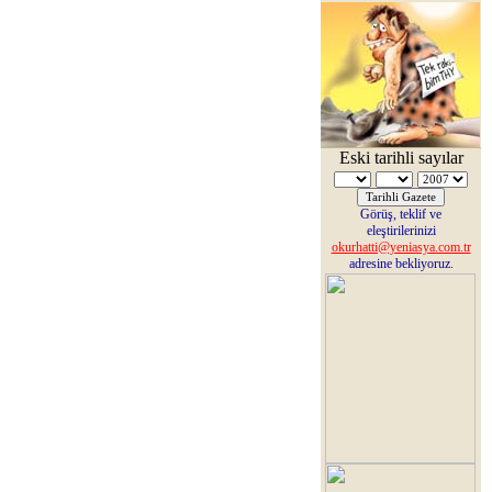
Eski tarihli sayılar
Görüş, teklif ve
eleştirilerinizi
okurhatti@yeniasya.com.tr
adresine bekliyoruz.