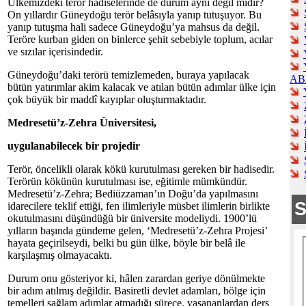
Ülkemizdeki terör hadiselerinde de durum aynı değil midir?
On yıllardır Güneydoğu terör belâsıyla yanıp tutuşuyor. Bu
yanıp tutuşma hali sadece Güneydoğu’ya mahsus da değil.
Teröre kurban giden on binlerce şehit sebebiyle toplum, acılar
ve sızılar içerisindedir.
Güneydoğu’daki terörü temizlemeden, buraya yapılacak
AB
bütün yatırımlar akim kalacak ve atılan bütün adımlar ülke için
çok büyük bir maddî kayıplar oluşturmaktadır.
Medresetü’z-Zehra Üniversitesi,
uygulanabilecek bir projedir
Terör, öncelikli olarak kökü kurutulması gereken bir hadisedir.
Terörün kökünün kurutulması ise, eğitimle mümkündür.
Medresetü’z-Zehra; Bediüzzaman’ın Doğu’da yapılmasını
idarecilere teklif ettiği, fen ilimleriyle müsbet ilimlerin birlikte
okutulmasını düşündüğü bir üniversite modeliydi. 1900’lü
yılların başında gündeme gelen, ‘Medresetü’z-Zehra Projesi’
hayata geçirilseydi, belki bu gün ülke, böyle bir belâ ile
karşılaşmış olmayacaktı.
Durum onu gösteriyor ki, hâlen zarardan geriye dönülmekte
bir adım atılmış değildir. Basiretli devlet adamları, bölge için
temelleri sağlam adımlar atmadığı sürece, yaşananlardan ders