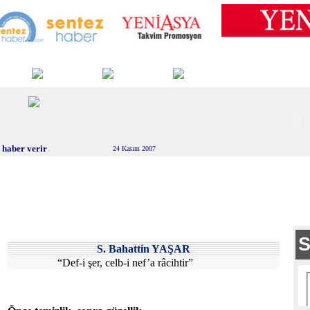
 haber verir
24 Kasım 2007
S. Bahattin YAŞAR
“Def-i şer, celb-i nef’a râcihtir”