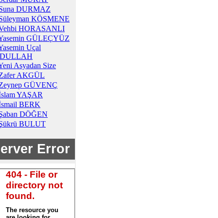
Suna DURMAZ
Süleyman KÖSMENE
Vehbi HORASANLI
Yasemin GÜLEÇYÜZ
Yasemin Uçal
DULLAH
Yeni Asyadan Size
Zafer AKGÜL
Zeynep GÜVENÇ
İslam YAŞAR
İsmail BERK
Şaban DÖĞEN
Şükrü BULUT