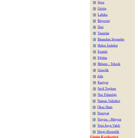
Spor
Görüş
Lahika
Röportaj
Dizi
Yazarlar
Basından Seçmeler
Haber İndeksi
Enstitü
Eğitim
Bilişim - Teknik
Gençlik
Aile
Kariyer
Sivil Toplum
Nur Fidanlığı
Namaz Vakitleri
Okur Hattı
Neşriyat
Vizyon - Misyon
Yeni Asya Vakfı
Dergi Abonelik
Günün Karikatürü