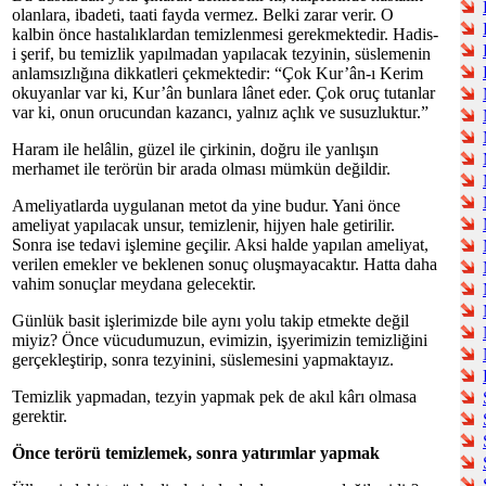
olanlara, ibadeti, taati fayda vermez. Belki zarar verir. O
kalbin önce hastalıklardan temizlenmesi gerekmektedir. Hadis-
i şerif, bu temizlik yapılmadan yapılacak tezyinin, süslemenin
anlamsızlığına dikkatleri çekmektedir: “Çok Kur’ân-ı Kerim
okuyanlar var ki, Kur’ân bunlara lânet eder. Çok oruç tutanlar
var ki, onun orucundan kazancı, yalnız açlık ve susuzluktur.”
Haram ile helâlin, güzel ile çirkinin, doğru ile yanlışın
merhamet ile terörün bir arada olması mümkün değildir.
Ameliyatlarda uygulanan metot da yine budur. Yani önce
ameliyat yapılacak unsur, temizlenir, hijyen hale getirilir.
Sonra ise tedavi işlemine geçilir. Aksi halde yapılan ameliyat,
verilen emekler ve beklenen sonuç oluşmayacaktır. Hatta daha
vahim sonuçlar meydana gelecektir.
Günlük basit işlerimizde bile aynı yolu takip etmekte değil
miyiz? Önce vücudumuzun, evimizin, işyerimizin temizliğini
gerçekleştirip, sonra tezyinini, süslemesini yapmaktayız.
Temizlik yapmadan, tezyin yapmak pek de akıl kârı olmasa
gerektir.
Önce terörü temizlemek, sonra yatırımlar yapmak