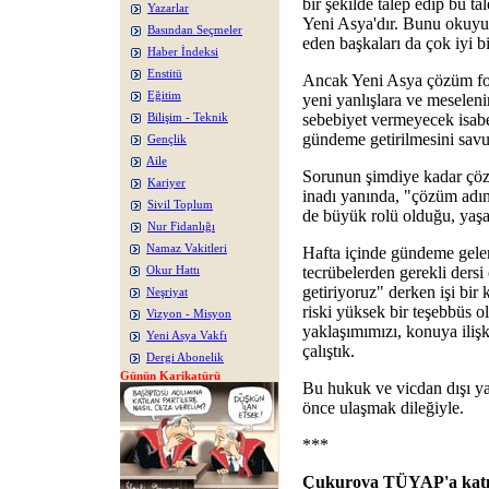
bir şekilde talep edip bu ta
Yazarlar
Yeni Asya'dır. Bunu okuyuc
Basından Seçmeler
eden başkaları da çok iyi bil
Haber İndeksi
Enstitü
Ancak Yeni Asya çözüm for
Eğitim
yeni yanlışlara ve meselen
sebebiyet vermeyecek isabetl
Bilişim - Teknik
gündeme getirilmesini sav
Gençlik
Aile
Sorunun şimdiye kadar çöz
Kariyer
inadı yanında, "çözüm adı
Sivil Toplum
de büyük rolü olduğu, yaşan
Nur Fidanlığı
Namaz Vakitleri
Hafta içinde gündeme gelen
tecrübelerden gerekli ders
Okur Hattı
getiriyoruz" derken işi bi
Neşriyat
riski yüksek bir teşebbüs
Vizyon - Misyon
yaklaşımımızı, konuya ili
Yeni Asya Vakfı
çalıştık.
Dergi Abonelik
Günün Karikatürü
Bu hukuk ve vicdan dışı ya
önce ulaşmak dileğiyle.
***
Çukurova TÜYAP'a katı