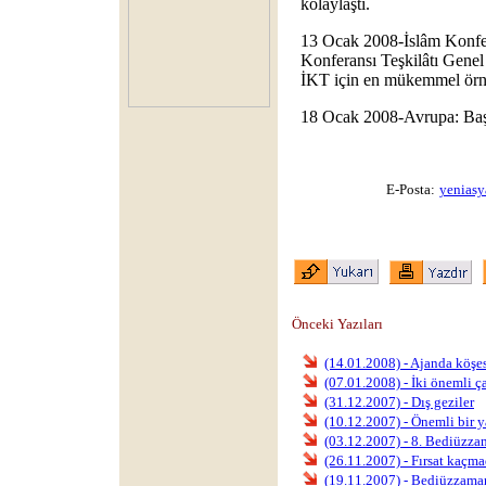
kolaylaştı.
13 Ocak 2008-İslâm Konfer
Konferansı Teşkilâtı Genel 
İKT için en mükemmel örn
18 Ocak 2008-Avrupa: Başö
E-Posta:
yeniasy
Önceki Yazıları
(14.01.2008) - Ajanda köşe
(07.01.2008) - İki önemli ç
(31.12.2007) - Dış geziler
(10.12.2007) - Önemli bir y
(03.12.2007) - 8. Bediüz
(26.11.2007) - Fırsat kaçma
(19.11.2007) - Bediüzzama