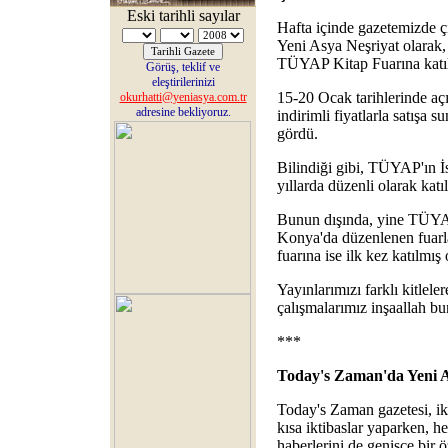
Eski tarihli sayılar
Hafta içinde gazetemizde ç
Yeni Asya Neşriyat olarak,
TÜYAP Kitap Fuarına katıl
Görüş, teklif ve
eleştirilerinizi
15-20 Ocak tarihlerinde aç
okurhatti@yeniasya.com.tr
adresine bekliyoruz.
indirimli fiyatlarla satışa 
gördü.
Bilindiği gibi, TÜYAP'ın İs
yıllarda düzenli olarak katı
Bunun dışında, yine TÜYAP
Konya'da düzenlenen fuarla
fuarına ise ilk kez katılmış
Yayınlarımızı farklı kitlel
çalışmalarımız inşaallah b
***
Today's Zaman'da Yeni 
Today's Zaman gazetesi, ik
kısa iktibaslar yaparken, h
haberlerini de genişçe bir 