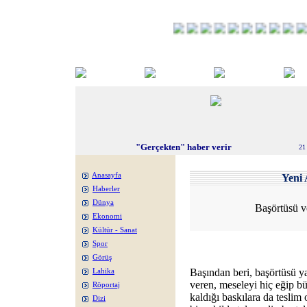
"Gerçekten" haber verir
21
Anasayfa
Yeni 
Haberler
Dünya
Başörtüsü v
Ekonomi
Kültür - Sanat
Spor
Görüş
Başından beri, başörtüsü ya
Lahika
veren, meseleyi hiç eğip b
Röportaj
kaldığı baskılara da teslim
Dizi