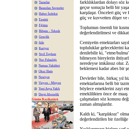
farklılıklardan dolayı söz 
Yazarlar
geçse sonuçta belli bir yaş
Basından Seçmeler
karşılaşır. Önceleri güç ve
Haber İndeksi
güç ve kuvvetten düşer ve 
Enstitü
Eğitim
Toplumun önemli bir kısmın
Bilişim - Teknik
değerlendirilmesi ve dikkatl
Gençlik
Cemiyetin emektarları sayıl
Aile
topluluklar geleceklerini k
Kariyer
denilebilir ki, "etme/bulma
Sivil Toplum
bilmeyen bireylerin ihtiyar
Nur Fidanlığı
neredeyse imkânsız olur. Z
Namaz Vakitleri
beklemesi kadar abes bir 
Okur Hattı
Neşriyat
Devletler bile, birkaç yıl 
emektarlarına belli bir ta
Vizyon - Misyon
böylece emeklerini zayi et
Yeni Asya Vakfı
emeklilikten önce de maaş sa
Dergi Abonelik
çalışmaları söz konusu değil
Günün Karikatürü
zaman almışlardır.
Kaldı ki, "karşılıksız" ol
değerlendirilen bir özelliğe 
Yaşlılarımızın bizlere sarf 