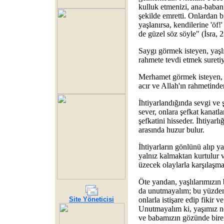
kulluk etmenizi, ana-babanı
şekilde emretti. Onlardan b
yaşlanırsa, kendilerine 'öf!
de güzel söz söyle" (İsra, 
Saygı görmek isteyen, yaşlıl
rahmete tevdi etmek suretiy
Merhamet görmek isteyen, y
acır ve Allah'ın rahmetinde
İhtiyarlandığında sevgi ve ş
sever, onlara şefkat kanatla
şefkatini hisseder. İhtiyarl
arasında huzur bulur.
İhtiyarların gönlünü alıp ya
yalnız kalmaktan kurtulur v
üzecek olaylarla karşılaşma
Öte yandan, yaşlılarımızın 
da unutmayalım; bu yüzden, 
Site Yöneticisi
onlarla istişare edip fikir 
Unutmayalım ki, yaşımız ne
ve babamızın gözünde bir