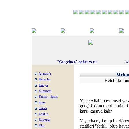
"Gerçekten" haber verir
12
Anasayfa
Mehm
Haberler
Beli bükülmüş
Dünya
Ekonomi
Kültür - Sanat
Yüce Allah'ın evrensel yas
Spor
gençlik dönemlerini atlattık
Görüş
karşı karşıya kalır.
Lahika
Röportaj
Yaşı elverişli olup bu döne
statüleri "farklı" olup haya
Dizi