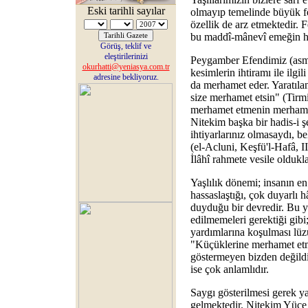
Eski tarihli sayılar
olmayıp temelinde büyük fe
özellik de arz etmektedir. 
bu maddî-mânevî emeğin he
Görüş, teklif ve
eleştirilerinizi
Peygamber Efendimiz (asm
okurhatti@yeniasya.com.tr
kesimlerin ihtiramı ile ilgi
adresine bekliyoruz.
da merhamet eder. Yaratıla
size merhamet etsin" (Tirm
merhamet etmenin merhameti
Nitekim başka bir hadis-i ş
ihtiyarlarınız olmasaydı, be
(el-Acluni, Keşfü'l-Hafâ, I
İlâhî rahmete vesile oldukla
Yaşlılık dönemi; insanın en 
hassaslaştığı, çok duyarlı h
duyduğu bir devredir. Bu yü
edilmemeleri gerektiği gibi
yardımlarına koşulması lüz
"Küçüklerine merhamet etm
göstermeyen bizden değildi
ise çok anlamlıdır.
Saygı gösterilmesi gerek ya
gelmektedir. Nitekim Yüce 