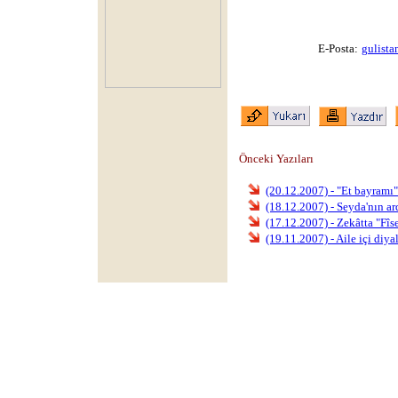
E-Posta:
gulist
Önceki Yazıları
(20.12.2007) - "Et bayramı"
(18.12.2007) - Seyda'nın a
(17.12.2007) - Zekâtta "Fîs
(19.11.2007) - Aile içi diya