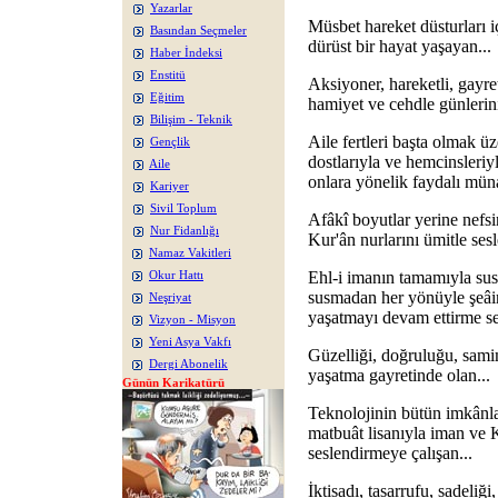
Yazarlar
Müsbet hareket düsturları i
Basından Seçmeler
dürüst bir hayat yaşayan...
Haber İndeksi
Enstitü
Aksiyoner, hareketli, gayret
Eğitim
hamiyet ve cehdle günlerini
Bilişim - Teknik
Aile fertleri başta olmak üz
Gençlik
dostlarıyla ve hemcinsleri
Aile
onlara yönelik faydalı müna
Kariyer
Sivil Toplum
Afâkî boyutlar yerine nefsi
Nur Fidanlığı
Kur'ân nurlarını ümitle sesl
Namaz Vakitleri
Ehl-i imanın tamamıyla sus
Okur Hattı
susmadan her yönüyle şeâir
Neşriyat
yaşatmayı devam ettirme se
Vizyon - Misyon
Yeni Asya Vakfı
Güzelliği, doğruluğu, samim
Dergi Abonelik
yaşatma gayretinde olan...
Günün Karikatürü
Teknolojinin bütün imkânlar
matbuât lisanıyla iman ve 
seslendirmeye çalışan...
İktisadı, tasarrufu, sadeliğ