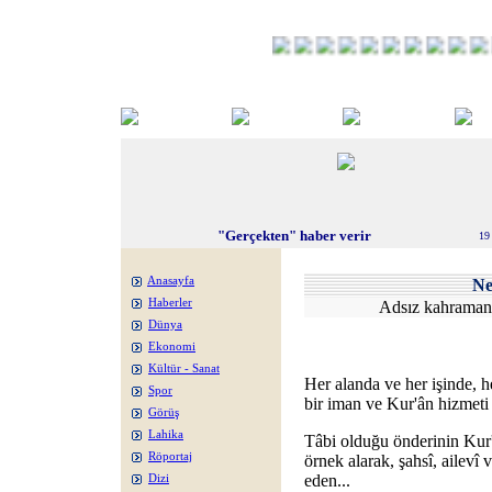
"Gerçekten" haber verir
19
Anasayfa
Ne
Haberler
Adsız kahramanla
Dünya
Ekonomi
Kültür - Sanat
Her alanda ve her işinde, h
Spor
bir iman ve Kur'ân hizmeti a
Görüş
Lahika
Tâbi olduğu önderinin Kur'
Röportaj
örnek alarak, şahsî, ailevî
eden...
Dizi