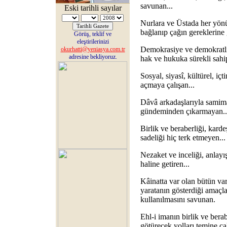
savunan...
Eski tarihli sayılar
Nurlara ve Üstada her yönü
bağlanıp çağın gereklerine 
Görüş, teklif ve
eleştirilerinizi
Demokrasiye ve demokratlığ
okurhatti@yeniasya.com.tr
adresine bekliyoruz.
hak ve hukuka sürekli sahip
Sosyal, siyasî, kültürel, iç
açmaya çalışan...
Dâvâ arkadaşlarıyla samiman
gündeminden çıkarmayan..
Birlik ve beraberliği, karde
sadeliği hiç terk etmeyen...
Nezaket ve inceliği, anlayı
haline getiren...
Kâinatta var olan bütün varl
yaratanın gösterdiği amaçl
kullanılmasını savunan.
Ehl-i imanın birlik ve bera
götürecek yolları temine çal