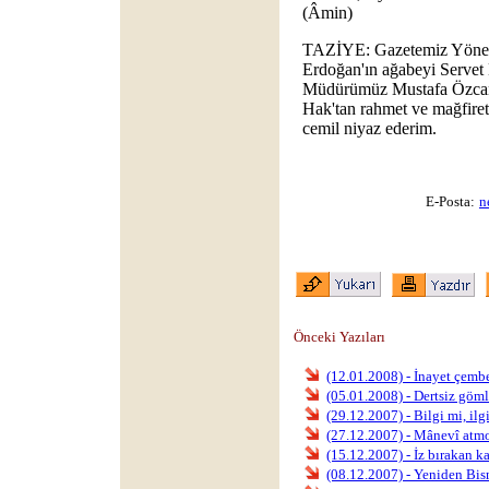
(Âmin)
TAZİYE: Gazetemiz Yönet
Erdoğan'ın ağabeyi Servet
Müdürümüz Mustafa Özcan'
Hak'tan rahmet ve mağfiret,
cemil niyaz ederim.
E-Posta:
n
Önceki Yazıları
(12.01.2008) - İnayet çembe
(05.01.2008) - Dertsiz göm
(29.12.2007) - Bilgi mi, ilg
(27.12.2007) - Mânevî atmo
(15.12.2007) - İz bırakan k
(08.12.2007) - Yeniden Bis