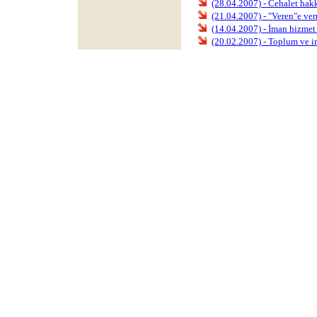
(28.04.2007) - Cehalet hak
(21.04.2007) - "Veren"e ver
(14.04.2007) - İman hizmet 
(20.02.2007) - Toplum ve 