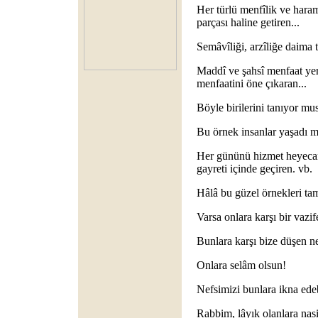
Her türlü menfîlik ve hara
parçası haline getiren...
Semâvîliği, arzîliğe daima t
Maddî ve şahsî menfaat ye
menfaatini öne çıkaran...
Böyle birilerini tanıyor m
Bu örnek insanlar yaşadı m
Her gününü hizmet heyecan
gayreti içinde geçiren. vb.
Hâlâ bu güzel örnekleri ta
Varsa onlara karşı bir vazi
Bunlara karşı bize düşen n
Onlara selâm olsun!
Nefsimizi bunlara ikna ede
Rabbim, lâyık olanlara nasi