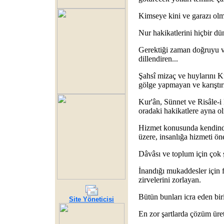
Kimseye kini ve garazı olm
Nur hakikatlerini hiçbir d
Gerektiği zaman doğruyu v
dillendiren...
Şahsî mizaç ve huylarını K
gölge yapmayan ve karıştır
Kur'ân, Sünnet ve Risâle-i
oradaki hakikatlere ayna ol
Hizmet konusunda kendinde
üzere, insanlığa hizmeti öne
Dâvâsı ve toplum için çok ş
İnandığı mukaddesler için
zirvelerini zorlayan.
Bütün bunları icra eden biri
Site Yöneticisi
En zor şartlarda çözüm üret