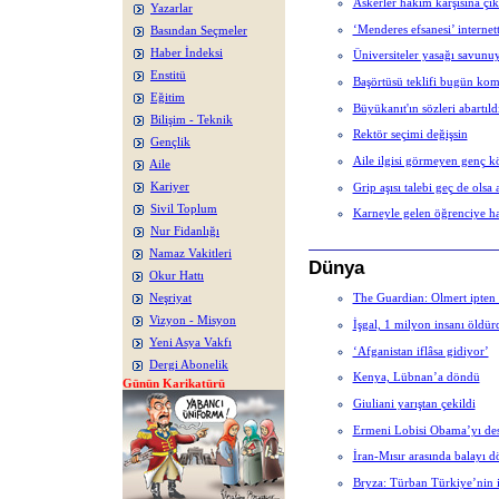
Askerler hakim karşısına çık
Yazarlar
‘Menderes efsanesi’ internet
Basından Seçmeler
Haber İndeksi
Üniversiteler yasağı savunu
Enstitü
Başörtüsü teklifi bugün ko
Eğitim
Büyükanıt'ın sözleri abartıld
Bilişim - Teknik
Rektör seçimi değişsin
Gençlik
Aile ilgisi görmeyen genç k
Aile
Grip aşısı talebi geç de olsa a
Kariyer
Sivil Toplum
Karneyle gelen öğrenciye ha
Nur Fidanlığı
Namaz Vakitleri
Dünya
Okur Hattı
The Guardian: Olmert ipten
Neşriyat
Vizyon - Misyon
İşgal, 1 milyon insanı öldür
Yeni Asya Vakfı
‘Afganistan iflâsa gidiyor’
Dergi Abonelik
Kenya, Lübnan’a döndü
Günün Karikatürü
Giuliani yarıştan çekildi
Ermeni Lobisi Obama’yı des
İran-Mısır arasında balayı 
Bryza: Türban Türkiye’nin i