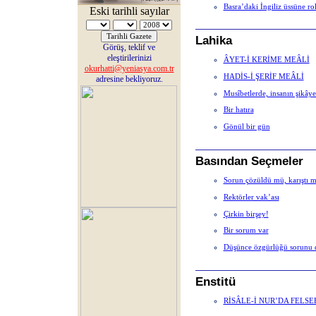
Basra’daki İngiliz üssüne rok
Eski tarihli sayılar
Lahika
Görüş, teklif ve
eleştirilerinizi
ÂYET-İ KERİME MEÂLİ
okurhatti@yeniasya.com.tr
HADİS-İ ŞERİF MEÂLİ
adresine bekliyoruz.
Musîbetlerde, insanın şikây
Bir hatıra
Gönül bir gün
Basından Seçmeler
Sorun çözüldü mü, karıştı m
Rektörler vak’ası
Çirkin birşey!
Bir sorum var
Düşünce özgürlüğü sorunu d
Enstitü
RİSÂLE-İ NUR’DA FELSEFE