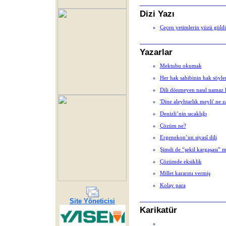
Dizi Yazı
Çeçen yetimlerin yüzü güld
Yazarlar
Mektubu okumak
Her hak sahibinin hak söyle
Dili dönmeyen nasıl namaz k
'Dine aleyhtarlık meyli' ne 
Denizli’nin sıcaklığı
Çözüm ne?
Ergenekon’un siyasî dili
Şimdi de “şekil kargaşası” m
Çözümde eksiklik
Millet kararını vermiş
Kolay para
Site Yöneticisi
Karikatür