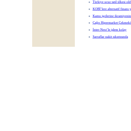
Türkiye ucuz tatil ülkesi old
KOBİ’lere alternatif finans 
Kamu işçilerine ikramiyenin
Çağrı Hipermarket Çekmek
İnter-Next’le işlem kolay
Sarraflar nakit sıkıntısında