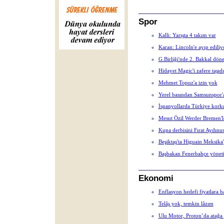
Spor
Kalli: Yarışta 4 takım var
Karan: Lincoln'e ayıp ediliy
G.Birliği'nde 2. Bakkal dön
Hidayet Magic'i zafere taşıdı
Mehmet Topuz'a izin yok
Yerel basından Samsunspor'a
İspanyollarda Türkiye kork
Mesut Özil Werder Bremen'le
Kupa derbisini Fırat Aydınu
Beşiktaş'ta Higuain Meksika'
Başbakan Fenerbahçe yönetim
Ekonomi
Enflasyon hedefi fiyatlara b
Telâş yok, temkin lâzım
Ulu Motor, Proton’da atağa 