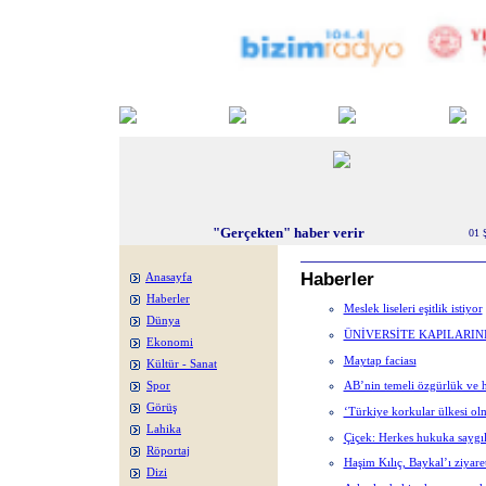
"Gerçekten" haber verir
01 
Haberler
Anasayfa
Haberler
Meslek liseleri eşitlik istiyor
Dünya
ÜNİVERSİTE KAPILARINI
Ekonomi
Maytap faciası
Kültür - Sanat
AB’nin temeli özgürlük ve
Spor
Görüş
‘Türkiye korkular ülkesi ol
Lahika
Çiçek: Herkes hukuka saygıl
Röportaj
Haşim Kılıç, Baykal’ı ziyaret
Dizi