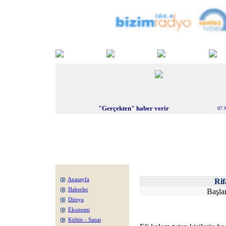
"Gerçekten" haber verir
07 
Anasayfa
Ri
Haberler
Başlar
Dünya
Ekonomi
Kültür - Sanat