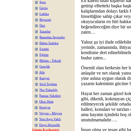
Eli kalem tutan kişilerin ha
Spor
getirişi elbetteki başka baş
Görüş
kalıplarından dolayı farklı 
Lahika
hissettiğine sahip çıkar v
Röportaj
okuyucuların en fıtri hakkıd
Dizi
beğendireceğim diye bir ıs
zaten…
Yazarlar
Basından Seçmeler
Yalnız şu iyi ifade edilebilm
Haber İndeksi
yerinde, zamanında, ihtiya
Enstitü
kendisine dert edinebilmeli
Eğitim
budur zaten...
Bilişim - Teknik
Gençlik
Önemli olan herkesin her hal
anlaşılır ve net olarak yan
Aile
yine aslına uygun olarak di
Kariyer
yazarın kaleminin gücüne
Sivil Toplum
Nur Fidanlığı
Hayat her zaman güzel koka
Namaz Vakitleri
gibi, dikenli, kokmayan çiç
Okur Hattı
edilmeyecek şekilde ortadad
Neşriyat
halleri, konuları ve tarzlar
Vizyon - Misyon
ama hayatın içindeki hoş o
unutulmamalıdır….
Yeni Asya Vakfı
Dergi Abonelik
İnsan olma ve insan gibi b
Günün Karikatürü