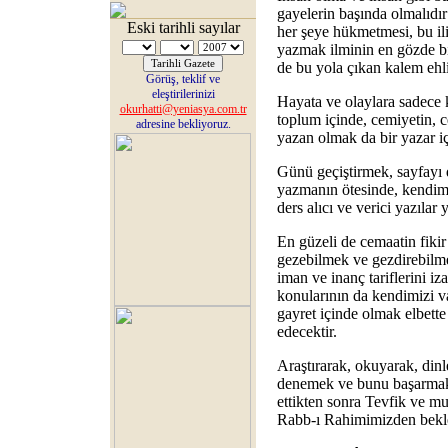
gayelerin başında olmalıdır
Eski tarihli sayılar
her şeye hükmetmesi, bu il
yazmak ilminin en gözde bir
de bu yola çıkan kalem ehl
Görüş, teklif ve
eleştirilerinizi
Hayata ve olaylara sadece 
okurhatti@yeniasya.com.tr
toplum içinde, cemiyetin,
adresine bekliyoruz.
yazan olmak da bir yazar iç
Günü geçiştirmek, sayfayı
yazmanın ötesinde, kendimi
ders alıcı ve verici yazılar 
En güzeli de cemaatin fikir
gezebilmek ve gezdirebilme
iman ve inanç tariflerini i
konularının da kendimizi v
gayret içinde olmak elbette
edecektir.
Araştırarak, okuyarak, dinl
denemek ve bunu başarmak…
ettikten sonra Tevfik ve mu
Rabb-ı Rahimimizden be