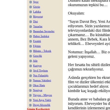
Dünden kalan mektuplara d
Spor
okurumuzun tepkisi bu…
Görüş
Lahika
Okuyalım:
Röportaj
“Sayın Davut Bey, Yeni As
Dizi
ediyorum. Sizin yazılarını
Yazarlar
televizyonlardaki dizi fil
Basından Seçmeler
çıkarmanız… Bu küstahlara 
Haber İndeksi
annem, Bez Bebek, Kara İnci
Enstitü
tehlikeli… Ebeveynleri aydı
Eğitim
Bilişim - Teknik
Notumuz: İnşallah… Biz o 
geleni yapıyoruz.
Gençlik
Aile
Her fırsatta bu sihirli dizile
Kariyer
çağrımızı tekrarlıyoruz.
Sivil Toplum
Nur Fidanlığı
Aslında gerçekten bu ekranla
Namaz Vakitleri
film ve diziler ülkemizi etki
Okur Hattı
çocuklarımızı hedef alıyor.
kimbilir kaç kuşağı etkiliyo
Neşriyat
Vizyon - Misyon
Burada anne ve babalara g
Yeni Asya Vakfı
istiyorum. Ebeveynler bu di
Dergi Abonelik
kendilerinin izlememesi gere
Günün Karikatürü