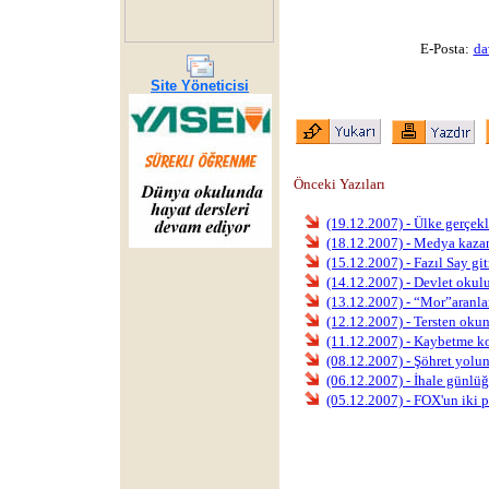
E-Posta:
da
Site Yöneticisi
Önceki Yazıları
(19.12.2007) - Ülke gerçekl
(18.12.2007) - Medya kaza
(15.12.2007) - Fazıl Say gi
(14.12.2007) - Devlet okul
(13.12.2007) - “Mor”aranla
(12.12.2007) - Tersten okun
(11.12.2007) - Kaybetme k
(08.12.2007) - Şöhret yolun
(06.12.2007) - İhale günlü
(05.12.2007) - FOX'un iki 