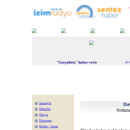
"Gerçekten" haber verir
20 
Anasayfa
Da
Haberler
Notlar
Dünya
Ekonomi
Kültür - Sanat