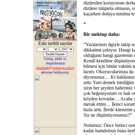
dizilerden koruyorum derke
dizilere müptela olmasın,
kaçarken doluya tutulma teh
*
Bir mektup daha:
Eski tarihli sayılar
“Yazılarınızı ilgiyle takip 
dikkatimi çekiyor. Hangi k
olduğunu hangi gazetenin n
Görüş, teklif ve
Kendi kendime düşünüyorum
eleştirilerinizi
bilmesi için bütün vaktini 
okurhatti@yeniasya.com.tr
lazım. Okuyucularınıza da ş
adresine bekliyoruz.
diyorsunuz… Ki haklısınız
arttı. Yani demek istediği
sizin her şeyden haberiniz v
çok beğeniyorum ve hak v
köyden kovarlar… Acaba si
merak ettim… İkinci sorum
hızla arttı. İlerde kimseni
Siz ne düşünüyorsunuz?”
Notumuz: Önce birinci sor
kadar hamdolsun bana herha