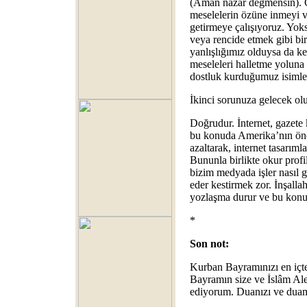
(Aman nazar değmensin). Ç
meselelerin özüne inmeyi ve
getirmeye çalışıyoruz. Yoks
veya rencide etmek gibi bir
yanlışlığımız olduysa da ke
meseleleri halletme yoluna
dostluk kurduğumuz isimler
İkinci sorunuza gelecek olu
Doğrudur. İnternet, gazet
bu konuda Amerika’nın önde
azaltarak, internet tasarıml
Bununla birlikte okur prof
bizim medyada işler nasıl ge
eder kestirmek zor. İnşallah
yozlaşma durur ve bu konud
*
Son not:
Kurban Bayramınızı en içte
Bayramın size ve İslâm Ale
ediyorum. Duanızı ve duam