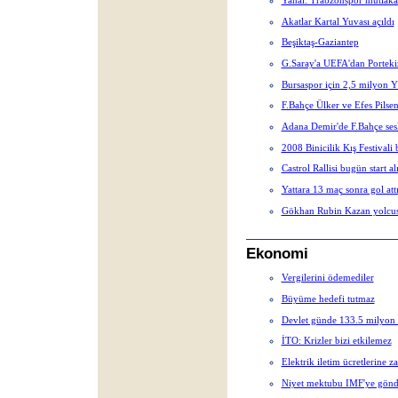
Akatlar Kartal Yuvası açıldı
Beşiktaş-Gaziantep
G.Saray'a UEFA'dan Porteki
Bursaspor için 2,5 milyon 
F.Bahçe Ülker ve Efes Pilsen
Adana Demir'de F.Bahçe sesl
2008 Binicilik Kış Festivali 
Castrol Rallisi bugün start al
Yattara 13 maç sonra gol att
Gökhan Rubin Kazan yolcu
Ekonomi
Vergilerini ödemediler
Büyüme hedefi tutmaz
Devlet günde 133.5 milyon 
İTO: Krizler bizi etkilemez
Elektrik iletim ücretlerine z
Niyet mektubu IMF'ye gönde