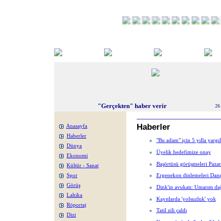
"Gerçekten" haber verir
26
Haberler
Anasayfa
Haberler
"Bu adam" için 5 yılla yargı
Dünya
Üyelik hedefimize onay
Ekonomi
Başörtüsü görüşmeleri Pazart
Kültür - Sanat
Ergenekon dinlemeleri Danış
Spor
Görüş
Dink'in avukatı: Umarım da
Lahika
Kayıtlarda 'yolsuzluk' yok
Röportaj
Tatil zili çaldı
Dizi