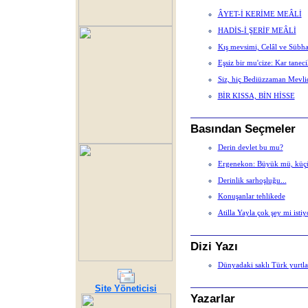
ÂYET-İ KERİME MEÂLİ
HADİS-İ ŞERİF MEÂLİ
Kış mevsimi, Celâl ve Sübhan
Eşsiz bir mu'cize: Kar taneci
Siz, hiç Bediüzzaman Mevlidl
BİR KISSA, BİN HİSSE
Basından Seçmeler
Derin devlet bu mu?
Ergenekon: Büyük mü, küç
Derinlik sarhoşluğu...
Konuşanlar tehlikede
Atilla Yayla çok şey mi istiy
Dizi Yazı
Dünyadaki saklı Türk yurtla
Site Yöneticisi
Yazarlar