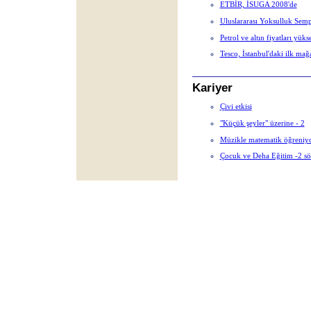
ETBİR, İSUGA 2008'de
Uluslararası Yoksulluk Se
Petrol ve altın fiyatları yüks
Tesco, İstanbul'daki ilk ma
Kariyer
Çivi etkisi
"Küçük şeyler" üzerine - 2
Müzikle matematik öğreniyo
Çocuk ve Deha Eğitim -2 söm