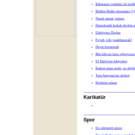
Rahmanın vediaları ile birli
Birlikte Risâle okumaları (1)
Nutuk atmak yetmez
Demokratik hukuk devleti a
Edebiyatçı Doğan
Eyvah, içki yasaklanacak!
Hayat kurtarmak
Bile bile mi farzı çiğniyoruz
93 Harbi'nin hâşiyeleri
Kadere iman nedir, ne değil
Yeni Anayasa'nın akıbeti
Krizlerin arkası
Karikatür
Spor
En çekişmeli sezon
Yanal: Trabzonspor mutlaka