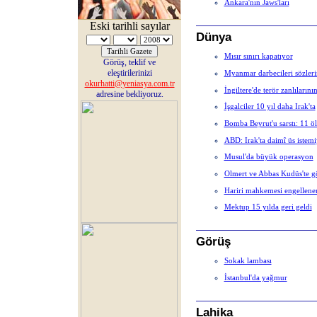
Ankara'nın Jaws'ları
Eski tarihli sayılar
Dünya
Mısır sınırı kapatıyor
Görüş, teklif ve
eleştirilerinizi
Myanmar darbecileri sözleri
okurhatti@yeniasya.com.tr
İngiltere'de terör zanlılarını
adresine bekliyoruz.
İşgalciler 10 yıl daha Irak'ta
Bomba Beyrut'u sarstı: 11 ö
ABD: Irak'ta daimî üs istem
Musul'da büyük operasyon
Olmert ve Abbas Kudüs'te g
Hariri mahkemesi engellen
Mektup 15 yılda geri geldi
Görüş
Sokak lambası
İstanbul'da yağmur
Lahika