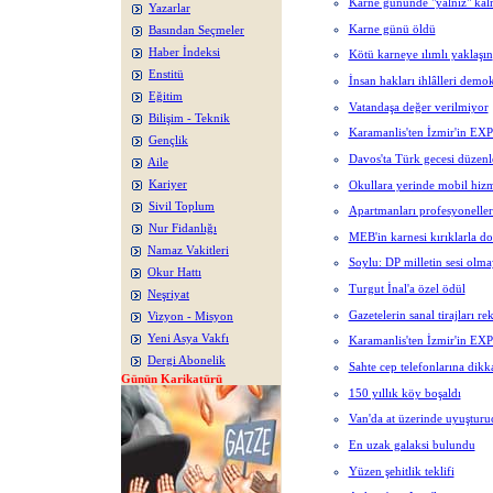
Karne gününde "yalnız" kal
Yazarlar
Karne günü öldü
Basından Seçmeler
Haber İndeksi
Kötü karneye ılımlı yaklaşın
Enstitü
İnsan hakları ihlâlleri demo
Eğitim
Vatandaşa değer verilmiyor
Bilişim - Teknik
Karamanlis'ten İzmir'in EXP
Gençlik
Davos'ta Türk gecesi düzen
Aile
Okullara yerinde mobil hizm
Kariyer
Sivil Toplum
Apartmanları profesyonelle
Nur Fidanlığı
MEB'in karnesi kırıklarla do
Namaz Vakitleri
Soylu: DP milletin sesi ol
Okur Hattı
Turgut İnal'a özel ödül
Neşriyat
Gazetelerin sanal tirajları re
Vizyon - Misyon
Yeni Asya Vakfı
Karamanlis'ten İzmir'in EXP
Dergi Abonelik
Sahte cep telefonlarına dikk
Günün Karikatürü
150 yıllık köy boşaldı
Van'da at üzerinde uyuşturu
En uzak galaksi bulundu
Yüzen şehitlik teklifi