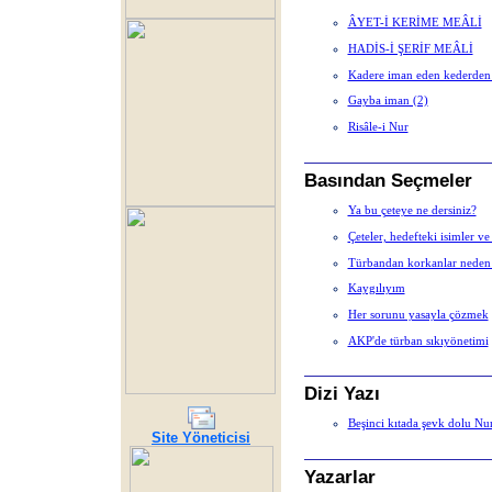
ÂYET-İ KERİME MEÂLİ
HADİS-İ ŞERİF MEÂLİ
Kadere iman eden kederden 
Gayba iman (2)
Risâle-i Nur
Basından Seçmeler
Ya bu çeteye ne dersiniz?
Çeteler, hedefteki isimler v
Türbandan korkanlar neden 
Kaygılıyım
Her sorunu yasayla çözmek
AKP'de türban sıkıyönetimi
Dizi Yazı
Beşinci kıtada şevk dolu Nur
Site Yöneticisi
Yazarlar