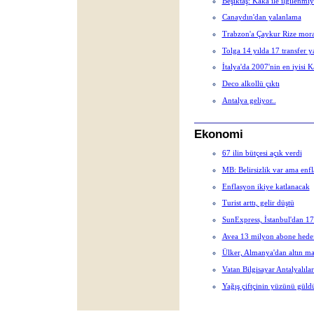
Beşiktaş: Kaka ile ilgilenmi
Canaydın'dan yalanlama
Trabzon'a Çaykur Rize mora
Tolga 14 yılda 17 transfer y
İtalya'da 2007'nin en iyisi 
Deco alkollü çıktı
Antalya geliyor..
Ekonomi
67 ilin bütçesi açık verdi
MB: Belirsizlik var ama enf
Enflasyon ikiye katlanacak
Turist arttı, gelir düştü
SunExpress, İstanbul'dan 17
Avea 13 milyon abone hedef
Ülker, Almanya'dan altın ma
Vatan Bilgisayar Antalyalılar
Yağış çiftçinin yüzünü güld