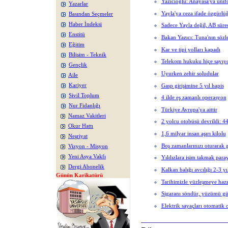
Yazıcıoğlu: Anayasa'ya ünifor
Yazarlar
Yayla'ya ceza ifade özgürlü
Basından Seçmeler
Haber İndeksi
Sadece Yayla değil, AB sürec
Enstitü
Bakan Yazıcı: Tuna'nın sözl
Eğitim
Kar ve tipi yolları kapadı
Bilişim - Teknik
Telekom hukuku hiçe sayıy
Gençlik
Uyurken zehir soludular
Aile
Gasp girişimine 5 yıl hapis
Kariyer
Sivil Toplum
4 ilde eş zamanlı operasyon
Nur Fidanlığı
Türkiye Avrupa'ya aittir
Namaz Vakitleri
2 yolcu otobüsü devrildi: 44
Okur Hattı
1,6 milyar insan aşırı kilolu
Neşriyat
Boş zamanlarınızı oturarak 
Vizyon - Misyon
Yeni Asya Vakfı
Yıldızlara isim takmak para
Dergi Abonelik
Kalkan balığı avcılığı 2-3 yı
Günün Karikatürü
Tarihimizle yüzleşmeye hazı
Sigaranı söndür, yüzümü gü
Elektrik sayaçları otomatik