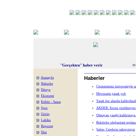
"Gerçekten" haber verir
30
Haberler
Anasayfa
Haberler
Çözümümüz üniversiteyle sın
Dünya
Mevzuatta yasak yok
Ekonomi
Yasak her alanda kaldırılmal
Kültür - Sanat
AKDER: Sorun çözülmeyecek
Spor
Görüş
Olmayan yasağı kaldırmaya ç
Lahika
Rektörler olağanüstü toplan
Röportaj
Şahin: Çetelerin takipçisiyiz
Dizi