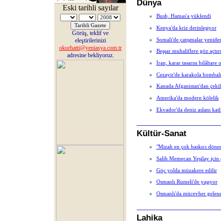
Dünya
Eski tarihli sayılar
Bush, Hamas'a yüklendi
Kenya'da kriz derinleşiyor
Görüş, teklif ve
Somali'de çatışmalar yenide
eleştirilerinizi
okurhatti@yeniasya.com.tr
Beşşar muhaliflere göz açtı
adresine bekliyoruz.
İran, karar tasarısı bilâhare
Cezayir'de karakola bombalı 
Kanada Afganistan'dan çekilm
Amerika'da modern kölelik
Ekvador'da deniz aslanı katl
Kültür-Sanat
"Mizah en çok baskıcı dönem
Salih Memecan Yeşilay için 
Göç yolda müzakere edilir
Osmanlı Rumeli'de yaşıyor
Osmanlı'da mücevher gelen
Lahika