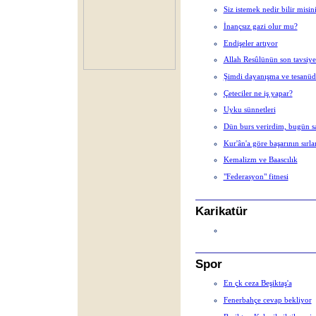
Siz istemek nedir bilir misin
İnançsız gazi olur mu?
Endişeler artıyor
Allah Resûlünün son tavsiye
Şimdi dayanışma ve tesanüd
Çeteciler ne iş yapar?
Uyku sünnetleri
Dün burs verirdim, bugün 
Kur'ân'a göre başarının sırla
Kemalizm ve Baascılık
"Federasyon" fitnesi
Karikatür
Spor
En çk ceza Beşiktaş'a
Fenerbahçe cevap bekliyor