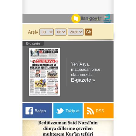
Arşiv
E-gazete
Yeni Asya,
matbaadan önce
ekranınızda.
E-gazete »
Beğen
Takip et
RSS