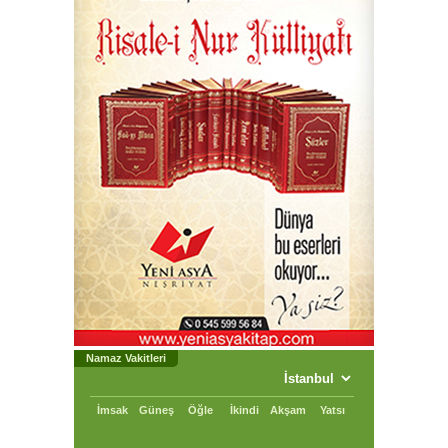
Namaz Vakitleri
İmsak
Güneş
Öğle
İkindi
Akşam
Yatsı