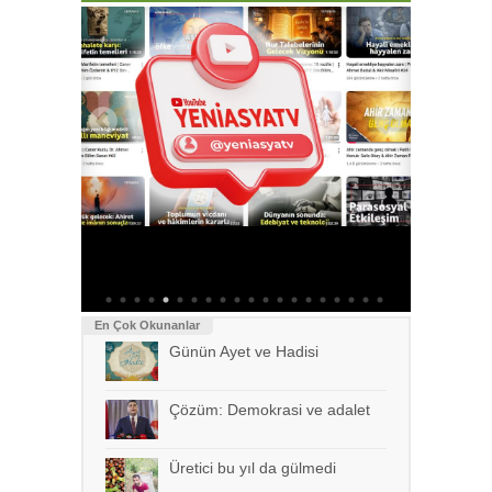
alet
Emanet 
öğretm
En Çok Okunanlar
Günün Ayet ve Hadisi
Çözüm: Demokrasi ve adalet
Üretici bu yıl da gülmedi