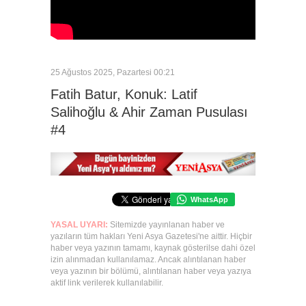
25 Ağustos 2025, Pazartesi 00:21
Fatih Batur, Konuk: Latif
Salihoğlu & Ahir Zaman Pusulası
#4
WhatsApp
YASAL UYARI:
Sitemizde yayınlanan haber ve
yazıların tüm hakları Yeni Asya Gazetesi'ne aittir. Hiçbir
haber veya yazının tamamı, kaynak gösterilse dahi özel
izin alınmadan kullanılamaz. Ancak alıntılanan haber
veya yazının bir bölümü, alıntılanan haber veya yazıya
aktif link verilerek kullanılabilir.