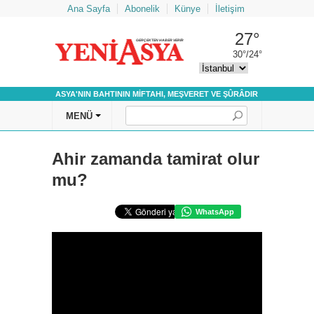
Ana Sayfa
Abonelik
Künye
İletişim
27°
GERÇEKTEN HABER VERİR
30°/24°
ASYA'NIN BAHTININ MİFTAHI, MEŞVERET VE ŞÛRÂDIR
Ahir zamanda tamirat olur
mu?
WhatsApp