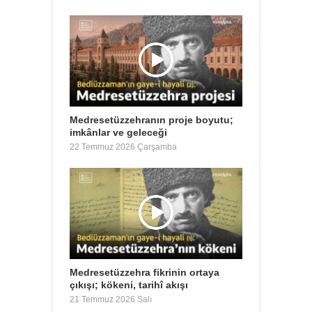
Medresetüzzehranın proje boyutu;
imkânlar ve geleceği
22 Temmuz 2026 Çarşamba
Medresetüzzehra fikrinin ortaya
çıkışı; kökeni, tarihî akışı
21 Temmuz 2026 Salı