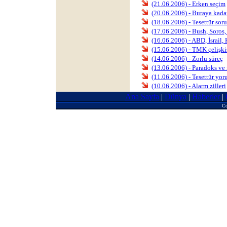
(21.06.2006) - Erken seçim
(20.06.2006) - Buraya kada
(18.06.2006) - Tesettür soru
(17.06.2006) - Bush, Soros
(16.06.2006) - ABD, İsrail
(15.06.2006) - TMK çelişki
(14.06.2006) - Zorlu süreç
(13.06.2006) - Paradoks ve
(11.06.2006) - Tesettür yor
(10.06.2006) - Alarm zilleri
Ana Sayfa
|
Dünya
|
Haberler
|
Co