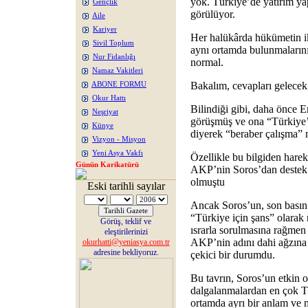
yok. Türkiye’de yatırım y
Gençlik
görülüyor.
Aile
Kariyer
Her halükârda hükümetin iki
Sivil Toplum
aynı ortamda bulunmalarını
Nur Fidanlığı
normal.
Namaz Vakitleri
Bakalım, cevapları gelecek
ABONE FORMU
Okur Hattı
Bilindiği gibi, daha önce 
Neşriyat
görüşmüş ve ona “Türkiye’n
Künye
diyerek “beraber çalışma” m
Vizyon - Misyon
Yeni Asya Vakfı
Özellikle bu bilgiden harek
Günün Karikatürü
AKP’nin Soros’dan destek al
olmuştu
Eski tarihli sayılar
Ancak Soros’un, son basın
“Türkiye için şans” olarak n
Görüş, teklif ve
ısrarla sorulmasına rağmen 
eleştirilerinizi
AKP’nin adını dahi ağzına
okurhatti@yeniasya.com.tr
adresine bekliyoruz.
çekici bir durumdu.
Bu tavrın, Soros’un etkin o
dalgalanmalardan en çok Tü
ortamda ayrı bir anlam ve m