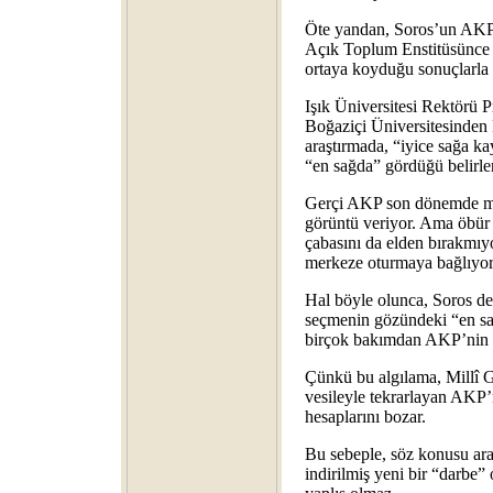
Öte yandan, Soros’un AKP’
Açık Toplum Enstitüsünce f
ortaya koyduğu sonuçlarla d
Işık Üniversitesi Rektörü P
Boğaziçi Üniversitesinden 
araştırmada, “iyice sağa 
“en sağda” gördüğü belirle
Gerçi AKP son dönemde mill
görüntü veriyor. Ama öbür
çabasını da elden bırakmıyo
merkeze oturmaya bağlıyor
Hal böyle olunca, Soros des
seçmenin gözündeki “en sağ
birçok bakımdan AKP’nin ç
Çünkü bu algılama, Millî G
vesileyle tekrarlayan AKP
hesaplarını bozar.
Bu sebeple, söz konusu ara
indirilmiş yeni bir “darbe”