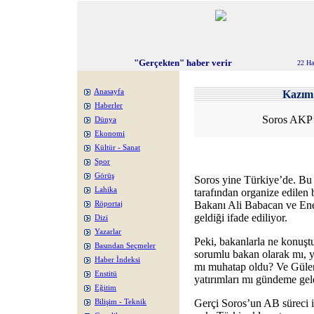
"Gerçekten" haber verir
22 Ha
Anasayfa
Kazı
Haberler
Soros AKP’y
Dünya
Ekonomi
Kültür - Sanat
Spor
Görüş
Soros yine Türkiye’de. Bu 
Lahika
tarafından organize edilen
Bakanı Ali Babacan ve Ener
Röportaj
geldiği ifade ediliyor.
Dizi
Yazarlar
Peki, bakanlarla ne konuş
Basından Seçmeler
sorumlu bakan olarak mı, y
Haber İndeksi
mı muhatap oldu? Ve Güler
Enstitü
yatırımları mı gündeme gel
Eğitim
Gerçi Soros’un AB süreci içi
Bilişim - Teknik