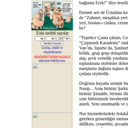
bağlama Erek!” diye teselli
Demek sen de Üstadına kavu
de “Zahmet, meşakkat yeri
yeri, bostan-ı cinâna, cenne
ha?
Eski tarihli sayılar
“Tepelice Çama çıktım, Gel
“Çırpınırdı Karadeniz” ma
Van’da, Isparta’da, Şanlıur
Görüş, teklif ve
eleştirilerinizi
bölük, grup grup dolaşırdı
okurhatti@yeniasya.com.tr
alıp, şevk verirdik yurdumu
adresine bekliyoruz.
toplantısına otobüsler dolus
marşlarını dağlara taşlara d
çınlata söylerdik.
Doğrusu hayatta seninle h
Nasip... Ama birimiz Şarkta
birimiz Şimalde, birimiz dü
yine birbirimizle beraberdik
atardı. Seni unutmadık ve
Nur hizmetlerindeki fedakâ
girerken gösterdiğin metane
ahlâkını, cesaretini, şecaatin