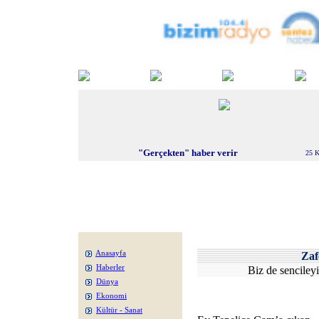
"Gerçekten" haber verir
25 K
Anasayfa
Za
Haberler
Biz de senciley
Dünya
Ekonomi
Kültür - Sanat