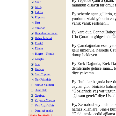
Ey Tepelice Çam’a çıkan…
Spor
mümkün olsaydı bir ömür b
Görüş
Lahika
Ey seherde açan güllerin, ç
Röportaj
yurdumuzdaki göllerin en 
yanık yanık seslenen...
Dizi
Yazarlar
Ey kara dut, Cennet Bahçe
Basından Seçmeler
Ulu Çınar’ın gölgesinde Üs
Haber İndeksi
Enstitü
Ey Çamdağından esen yelleri
Eğitim
gelir ümidiyle, hasretle Üs
Bilişim - Teknik
durup bekleyen..
Gençlik
Ey Erek Dağında, Erek Dağ
Aile
demlerinde gelirse sana...
Kariyer
diye yalvaran..
Sivil Toplum
Nur Fidanlığı
Ey “bulutlar başında boz du
Namaz Vakitleri
ceylan gibi, binicisiz kalm
Okur Hattı
“Gözlerinde yaş var üzgüns
ağlasam gerek” diye Üstadın
Neşriyat
Vizyon - Misyon
Ey, Zernabad suyundan abd
Yeni Asya Vakfı
namaz kılanlara, Sine-i küf
Dergi Abonelik
“Geldi nesl-i cedid ağlama 
Günün Karikatürü