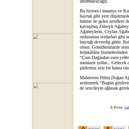
unutmayacağız.
Bu hizmet-i imaniye ve Kur
bayrak gibi yere düşürmede
hatime ile gelen nesillere
kavuşmuş Zübeyir Ağabeyle
Ağabeylerin, Ceylan Ağabe
ordusunun serdarları gibi 
bayrağı devredip gittin. R
olsun. Gönüllerimizde sen
fedakârâne hizmetlerinden 
“Çam Dağından esen yeller..
muntazır yollar... Gelecek 
şiirleriniz aziz bir hatıra o
Muhterem Hilmi Doğan Ağab
seslenerek “Bugün gözler
de sencileyin ağlasak gere
E-Posta:
za