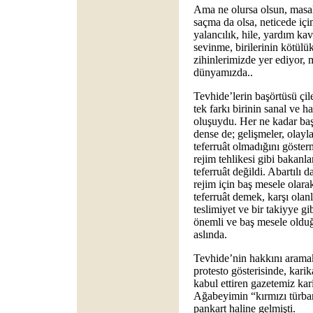
Ama ne olursa olsun, masal
saçma da olsa, neticede içim
yalancılık, hile, yardım kav
sevinme, birilerinin kötülü
zihinlerimizde yer ediyor,
dünyamızda..
Tevhide’lerin başörtüsü çil
tek farkı birinin sanal ve h
oluşuydu. Her ne kadar ba
dense de; gelişmeler, olayla
teferruât olmadığını göster
rejim tehlikesi gibi bakanla
teferruât değildi. Abartılı 
rejim için baş mesele olar
teferruât demek, karşı olanla
teslimiyet ve bir takiyye gi
önemli ve baş mesele olduğ
aslında.
Tevhide’nin hakkını aramak
protesto gösterisinde, karik
kabul ettiren gazetemiz ka
Ağabeyimin “kırmızı türbanl
pankart haline gelmişti.