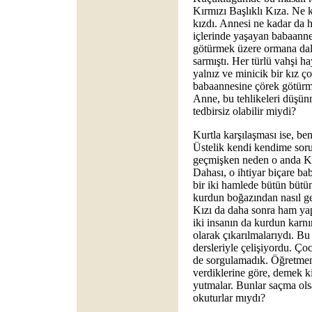
Kırmızı Başlıklı Kıza. Ne 
kızdı. Annesi ne kadar da 
içlerinde yaşayan babaannes
götürmek üzere ormana dal
sarmıştı. Her türlü vahşi
yalnız ve minicik bir kız ç
babaannesine çörek götürme
Anne, bu tehlikeleri düşün
tedbirsiz olabilir miydi?
Kurtla karşılaşması ise, b
Üstelik kendi kendime soru
geçmişken neden o anda Kı
Dahası, o ihtiyar biçare b
bir iki hamlede bütün bütün
kurdun boğazından nasıl ge
Kızı da daha sonra ham ya
iki insanın da kurdun karnı
olarak çıkarılmalarıydı. Bu
dersleriyle çelişiyordu. Ço
de sorgulamadık. Öğretmenl
verdiklerine göre, demek k
yutmalar. Bunlar saçma olsa
okuturlar mıydı?