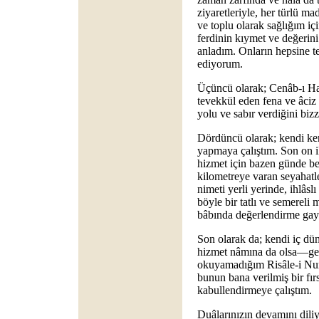
ziyaretleriyle, her türlü ma
ve toplu olarak sağlığım i
ferdinin kıymet ve değerini
anladım. Onların hepsine 
ediyorum.
Üçüncü olarak; Cenâb-ı Hak
tevekkül eden fena ve âciz k
yolu ve sabır verdiğini biz
Dördüncü olarak; kendi ken
yapmaya çalıştım. Son on i
hizmet için bazen günde be
kilometreye varan seyahatl
nimeti yerli yerinde, ihlâs
böyle bir tatlı ve semereli
bâbında değerlendirme gayr
Son olarak da; kendi iç d
hizmet nâmına da olsa—gez
okuyamadığım Risâle-i Nurl
bunun bana verilmiş bir fır
kabullendirmeye çalıştım.
Duâlarınızın devamını diliy