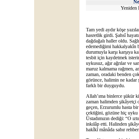
Ne
Yeniden 
Tam yedi aydır köşe yazıla
hasretlik girdi. Şahsî haya
dağdağalı haller oldu. Sağl
edemediğimi hakkalyakîn b
durumuyla karşı karşıya kal
tesbit için kaydetmek ister
uykusuz, ağır ağrılar ve sa
maruz kalmama rağmen, ame
zaman, oradaki benden çok a
görünce, halimin ne kadar
farklı bir duyguydu.
Allah’ıma binlerce şükür k
zaman halimden şikâyetçi 
geçen, Erzurumlu hasta bir 
çektiğini, gözüne hiç uyku
Üstadımızın dediği: “O ıztır
inkılâp etti. Halinden şikây
hakîkî mânâda sabır rehber