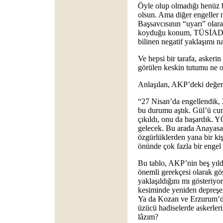
Öyle olup olmadığı henüz be
olsun. Ama diğer engeller 
Başsavcısının “uyarı” olar
koyduğu konum, TÜSİAD’ın 
bilinen negatif yaklaşımı na
Ve hepsi bir tarafa, askerin
görülen keskin tutumu ne 
Anlaşılan, AKP’deki değer
“27 Nisan’da engellendik,
bu durumu aştık. Gül’ü cu
çıkıldı, onu da başardık. 
gelecek. Bu arada Anayas
özgürlüklerden yana bir kiş
önünde çok fazla bir engel
Bu tablo, AKP’nin beş yıl
önemli gerekçesi olarak gö
yaklaşıldığını mı gösteriyo
kesiminde yeniden depreşen
Ya da Kozan ve Erzurum’da
üzücü hadiselerde askerler
lâzım?