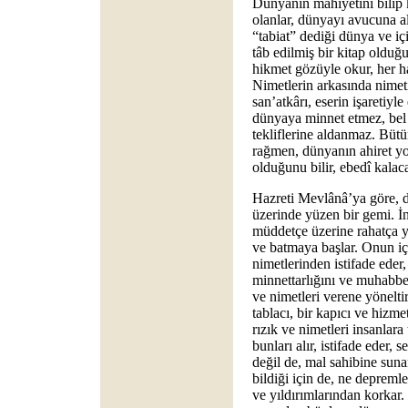
Dünyanın mahiyetini bilip k
olanlar, dünyayı avucuna alı
“tabiat” dediği dünya ve iç
tâb edilmiş bir kitap olduğun
hikmet gözüyle okur, her har
Nimetlerin arkasında nimeti
san’atkârı, eserin işaretiyl
dünyaya minnet etmez, bel
tekliflerine aldanmaz. Büt
rağmen, dünyanın ahiret yo
olduğunu bilir, ebedî kala
Hazreti Mevlânâ’ya göre, d
üzerinde yüzen bir gemi. İ
müddetçe üzerine rahatça yü
ve batmaya başlar. Onun iç
nimetlerinden istifade eder
minnettarlığını ve muhabbe
ve nimetleri verene yönelti
tablacı, bir kapıcı ve hizm
rızık ve nimetleri insanlara
bunları alır, istifade eder,
değil de, mal sahibine sun
bildiği için de, ne depreml
ve yıldırımlarından korkar. 