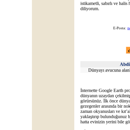
istikametli, sabırlı ve hali
diliyorum.
E-Posta:
n
Abdi
Dünyayı avucuna alanl
İnternette Google Earth pr
dünyanın uzaydan çekilmiş 
görürsünüz. İlk önce dünya,
gezegenler arasında bir nokt
zaman okyanusları ve kıt’a
yaklaştırıp bulunduğunuz b
hatta evinizin yerini bile g