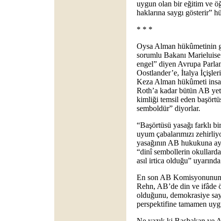
uygun olan bir eğitim ve öğ
haklarına saygı gösterir” h
* * *
Oysa Alman hükûmetinin gö
sorumlu Bakanı Marieluis
engel” diyen Avrupa Parla
Oostlander’e, İtalya İçişl
Keza Alman hükûmeti insan
Roth’a kadar bütün AB yetki
kimliği temsil eden başörtü
semboldür” diyorlar.
“Başörtüsü yasağı farklı bi
uyum çabalarımızı zehirliyo
yasağının AB hukukuna aykı
“dinî sembollerin okullard
asıl irtica olduğu” uyarınd
En son AB Komisyonunun g
Rehn, AB’de din ve ifâde 
olduğunu, demokrasiye sayg
perspektifine tamamen uygu
Ne yazık ki Başbakan ve 