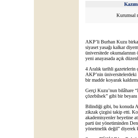
Kazı
Kurumsal 
AKP’li Burhan Kuzu birkaç
siyaset yasağı kalkar diye
üniversitede okumalarının 
yeni anayasada açık düzen
4 Aralık tarihli gazeteleri
AKP’nin üniversitelerdeki 
bir madde koyarak kaldırma
Gerçi Kuzu’nun bilâhare 
çözebilsek” gibi bir beyanı
Bilindiği gibi, bu konuda A
zikzak çizgisi takip etti. K
akademisyenler heyetine at
parti üst yönetiminden Deng
yönetmelik değil” diyerek ka