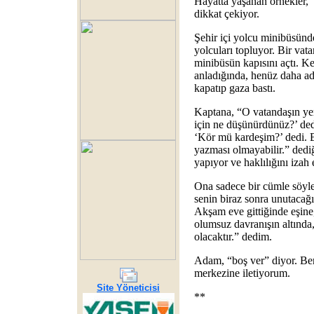
Hayatta yaşanan örnekler, 
dikkat çekiyor.
Şehir içi yolcu minibüsünd
yolcuları topluyor. Bir vat
minibüsün kapısını açtı. K
anladığında, henüz daha a
kapatıp gaza bastı.
Kaptana, “O vatandaşın yer
için ne düşünürdünüz?’ ded
‘Kör mü kardeşim?’ dedi.
yazması olmayabilir.” ded
yapıyor ve haklılığını izah 
Ona sadece bir cümle söyl
senin biraz sonra unutacağı
Akşam eve gittiğinde eşine
olumsuz davranışın altında,
olacaktır.” dedim.
Adam, “boş ver” diyor. Ben
merkezine iletiyorum.
Site Yöneticisi
**