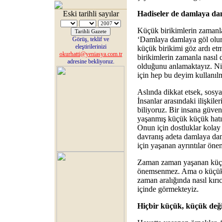
Eski tarihli sayılar
Hadiseler de damlaya dam
Küçük birikimlerin zamanla
‘Damlaya damlaya göl olur.
Görüş, teklif ve
eleştirilerinizi
küçük birikimi göz ardı et
okurhatti@yeniasya.com.tr
birikimlerin zamanla nasıl 
adresine bekliyoruz.
olduğunu anlamaktayız. Nit
için hep bu deyim kullanılm
Aslında dikkat etsek, sosya
İnsanlar arasındaki ilişkile
biliyoruz. Bir insana güvene
yaşanmış küçük küçük hatır
Onun için dostluklar kolay 
davranış adeta damlaya dam
için yaşanan ayrıntılar öne
Zaman zaman yaşanan küçük
önemsenmez. Ama o küçük, 
zaman aralığında nasıl kır
içinde görmekteyiz.
Hiçbir küçük, küçük deği