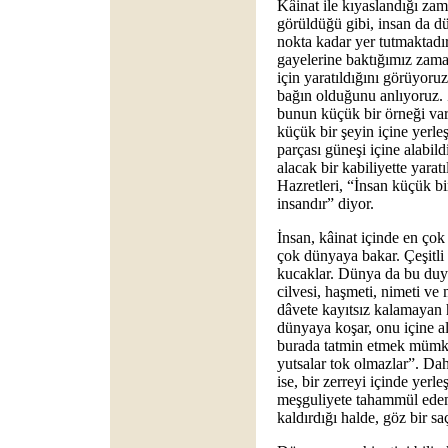
Kâinat ile kıyaslandığı za
görüldüğü gibi, insan da d
nokta kadar yer tutmaktadır
gayelerine baktığımız zama
için yaratıldığını görüyoruz
bağın olduğunu anlıyoruz. Z
bunun küçük bir örneği var
küçük bir şeyin içine yerleş
parçası güneşi içine alabildi
alacak bir kabiliyette yara
Hazretleri, “İnsan küçük bi
insandır” diyor.
İnsan, kâinat içinde en çok
çok dünyaya bakar. Çeşitli 
kucaklar. Dünya da bu duyg
cilvesi, haşmeti, nimeti ve
dâvete kayıtsız kalamayan h
dünyaya koşar, onu içine al
burada tatmin etmek mümkü
yutsalar tok olmazlar”. Daha
ise, bir zerreyi içinde yerl
meşguliyete tahammül edem
kaldırdığı halde, göz bir sa