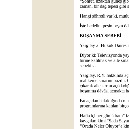
“Şöhret, uzaktan güneş gibi 
zaman, bir dağ tepesi gibi 
Hangi şöhretli var ki, mut
İşte bedelini peşin peşin öd
BOŞANMA SEBEBİ
Yargıtay 2. Hukuk Dairesini
Diyor ki: Televizyonda ya
birine katılmak ve aile sır
sebebi…
Yargıtay, R.Y. hakkında a
mahkeme kararını bozdu. Ç
çıkarak aile sırrını açıklad
boşanma dâvâsı açmakta ha
Bu açıdan bakıldığında o h
programlarına katılan bir
Hafta içi her gün “dram” iz
kavgaları kimi “Seda Sayan
“Orada Neler Oluyor”a kim