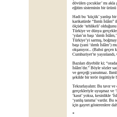
dövülen çocuklar’ mı akla 
eğitim sisteminin bir ürün
Hadi bu ‘küçük’ yanlışı bir
karikatürde “Ilımlı İslâm” 
ölçüde ‘tehlikeli’ olduğunu
Türkiye ve dünya gerçekler
‘yılan’ın başı ‘ılımlı İslâm
Türkiye’yi sarmış, boğmaya 
başı (yani ‘ılımlı İslâm’)
okşanıyor... (Bahsi geçen k
Cumhuriyet’te yayınlandı,
Bazıları diyebilir ki; “orada 
İslâm’dır.” Böyle sözler sa
ve gerçeği yansıtmaz. Ilımlı
şekilde bir terör örgütüyle 
Tekrarlayalım: Bu tavır ve
gerçekleriyle uyuşmaz ve ‘
‘kasıt’ yoksa, kesinlikle ‘
‘yanlış tanıma’ vardır. Bu 
için gayret gösterenlere dah
*