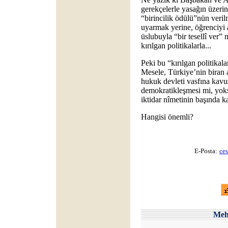
gerekçelerle yasağın üzeri
“birincilik ödülü”nün veril
uyarmak yerine, öğrenciyi a
üslubuyla “bir tesellî ver”
kırılgan politikalarla...
Peki bu “kırılgan politika
Mesele, Türkiye’nin biran 
hukuk devleti vasfına kavu
demokratikleşmesi mi, yok
iktidar nîmetinin başında k
Hangisi önemli?
E-Posta:
ce
Me