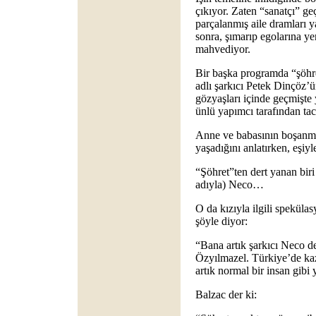
çıkıyor. Zaten “sanatçı” g
parçalanmış aile dramları y
sonra, şımarıp egolarına yen
mahvediyor.
Bir başka programda “şöhr
adlı şarkıcı Petek Dinçöz
gözyaşları içinde geçmişte 
ünlü yapımcı tarafından tac
Anne ve babasının boşanma
yaşadığını anlatırken, eşiyle
“Şöhret”ten dert yanan bir
adıyla) Neco…
O da kızıyla ilgili spekülas
şöyle diyor:
“Bana artık şarkıcı Neco d
Özyılmazel. Türkiye’de kaz
artık normal bir insan gibi
Balzac der ki: