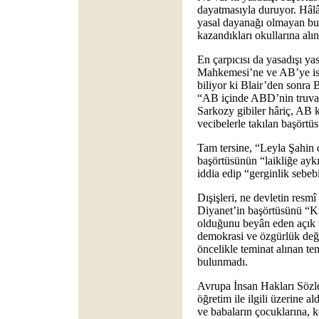
dayatmasıyla duruyor. Hâlâ 
yasal dayanağı olmayan bu
kazandıkları okullarına alı
En çarpıcısı da yasadışı ya
Mahkemesi’ne ve AB’ye isn
biliyor ki Blair’den sonra
“AB içinde ABD’nin truva at
Sarkozy gibiler hâriç, AB 
vecibelerle takılan başörtüs
Tam tersine, “Leyla Şahin
başörtüsünün “laikliğe ayk
iddia edip “gerginlik sebeb
Dışişleri, ne devletin resmî
Diyanet’in başörtüsünü “Ku
olduğunu beyân eden açık f
demokrasi ve özgürlük değe
öncelikle teminat alınan tem
bulunmadı.
Avrupa İnsan Hakları Sözle
öğretim ile ilgili üzerine al
ve babaların çocuklarına, ke