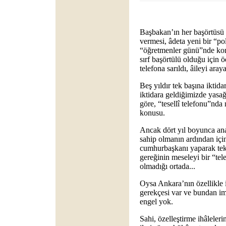
Başbakan’ın her başörtüsü 
vermesi, âdeta yeni bir “po
“öğretmenler günü”nde kom
sırf başörtülü olduğu için
telefona sarıldı, âileyi arayar
Beş yıldır tek başına iktid
iktidara geldiğimizde yasa
göre, “tesellî telefonu”nda
konusu.
Ancak dört yıl boyunca ana
sahip olmanın ardından için
cumhurbaşkanı yaparak tek 
gereğinin meseleyi bir “tele
olmadığı ortada...
Oysa Ankara’nın özellikle
gerekçesi var ve bundan im
engel yok.
Sahi, özelleştirme ihâleler