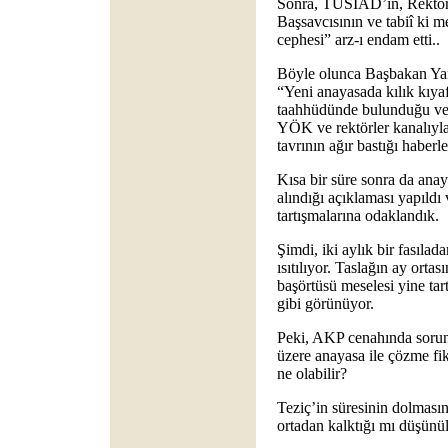
Sonra, TÜSİAD’ın, Rektörl
Başsavcısının ve tabiî ki m
cephesi” arz-ı endam etti..
Böyle olunca Başbakan Ya
“Yeni anayasada kılık kıya
taahhüdünde bulunduğu ve 
YÖK ve rektörler kanalıyl
tavrının ağır bastığı haberle
Kısa bir süre sonra da anay
alındığı açıklaması yapıldı 
tartışmalarına odaklandık.
Şimdi, iki aylık bir fasıla
ısıtılıyor. Taslağın ay orta
başörtüsü meselesi yine tar
gibi görünüyor.
Peki, AKP cenahında sorunu
üzere anayasa ile çözme fik
ne olabilir?
Teziç’in süresinin dolmas
ortadan kalktığı mı düşünü