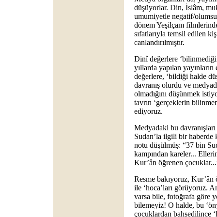
düşüyorlar. Din, İslâm, mu
umumiyetle negatif/olumsu
dönem Yeşilçam filmlerinde
sıfatlarıyla temsil edilen ki
canlandırılmıştır.
Dinî değerlere ‘bilinmediğ
yıllarda yapılan yayınların 
değerlere, ‘bildiği halde d
davranış olurdu ve medyada
olmadığını düşünmek istiyo
tavrın ‘gerçeklerin bilinm
ediyoruz.
Medyadaki bu davranışlar
Sudan’la ilgili bir haberde k
notu düşülmüş: “37 bin Sud
kampından kareler... Elleri
Kur’ân öğrenen çocuklar..
Resme bakıyoruz, Kur’ân 
ile ‘hoca’ları görüyoruz. A
varsa bile, fotoğrafa göre 
bilemeyiz! O halde, bu ‘öny
çocuklardan bahsedilince ‘h