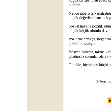
küçük bir şey, bize ebedi s
olabilir.
Netice itibariyle karşılaştığ
küçük değerlendirmemek g
Sosyal hayatta pozitif, olum
küçük küçük olumlu davran
Pozitiflik arttıkça, negatifli
pozitiflik azalıyor.
Boşver, aldırma, takma kaf
çözümsüz sorunlar olarak ka
O halde, hiçbir şey küçük d
E-Posta:
s