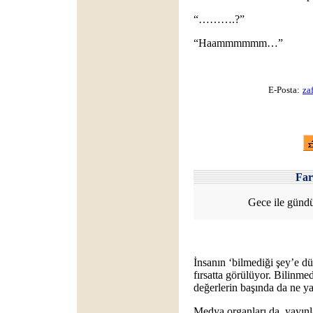
“……….?”
“Haammmmmm…”
E-Posta:
za
Fa
Gece ile gündü
İnsanın ‘bilmediği şey’e d
fırsatta görülüyor. Bilinme
değerlerin başında da ne yaz
Medya organları da, yayınl