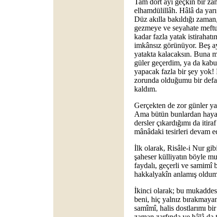
Tam dört ayı geçkin bir za
elhamdülillâh. Hâlâ da yarı
Düz akılla bakıldığı zaman,
gezmeye ve seyahate meftun
kadar fazla yatak istirahat
imkânsız görünüyor. Beş ay 
yatakta kalacaksın. Buna m
güler geçerdim, ya da kab
yapacak fazla bir şey yok!
zorunda olduğumu bir def
kaldım.
Gerçekten de zor günler ya
Ama bütün bunlardan hayat
dersler çıkardığımı da itira
mânâdaki tesirleri devam e
İlk olarak, Risâle-i Nur gib
şaheser külliyatın böyle mu
faydalı, geçerli ve samimî 
hakkalyakîn anlamış oldum
İkinci olarak; bu mukaddes
beni, hiç yalnız bırakmaya
samîmî, halis dostlarımı bi
zaman zarfında ve hâlâ da t