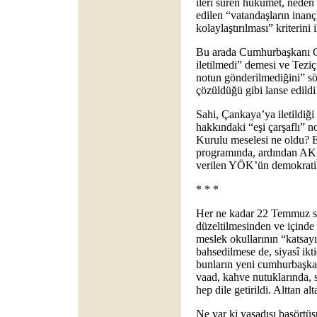
ileri süren hükûmet, neden 
edilen “vatandaşların inanç
kolaylaştırılması” kriterini 
Bu arada Cumhurbaşkanı G
iletilmedi” demesi ve Tezi
notun gönderilmediğini” sö
çözüldüğü gibi lanse edildi
Sahi, Çankaya’ya iletildiği
hakkındaki “eşi çarşaflı”
Kurulu meselesi ne oldu? 
programında, ardından AK
verilen YÖK’ün demokratik
* * *
Her ne kadar 22 Temmuz 
düzeltilmesinden ve içinde
meslek okullarının “katsayı
bahsedilmese de, siyasî ik
bunların yeni cumhurbaşkan
vaad, kahve nutuklarında, 
hep dile getirildi. Alttan alt
Ne var ki yasadışı başörtü