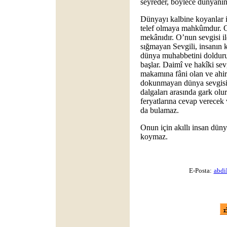
seyreder, böylece dünyanın 
Dünyayı kalbine koyanlar i
telef olmaya mahkûmdur. O 
mekânıdır. O’nun sevgisi il
sığmayan Sevgili, insanın 
dünya muhabbetini dolduru
başlar. Daimî ve hakîki sev
makamına fâni olan ve ahire
dokunmayan dünya sevgisin
dalgaları arasında gark olu
feryatlarına cevap verecek 
da bulamaz.
Onun için akıllı insan düny
koymaz.
E-Posta:
abdi