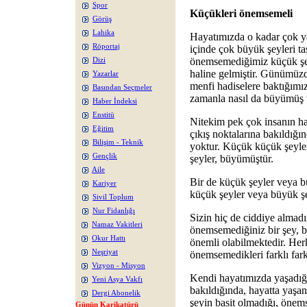
Spor
Küçükleri önemsemeli
Görüş
Lahika
Hayatımızda o kadar çok ya
Röportaj
içinde çok büyük şeyleri ta
önemsemediğimiz küçük şe
Dizi
haline gelmiştir. Günümüz
Yazarlar
menfi hadiselere baktığımı
Basından Seçmeler
zamanla nasıl da büyümüş ve
Haber İndeksi
Enstitü
Nitekim pek çok insanın h
Eğitim
çıkış noktalarına bakıldığı
Bilişim - Teknik
yoktur. Küçük küçük şeyl
Gençlik
şeyler, büyümüştür.
Aile
Bir de küçük şeyler veya b
Kariyer
küçük şeyler veya büyük şe
Sivil Toplum
Nur Fidanlığı
Sizin hiç de ciddiye almadı
Namaz Vakitleri
önemsemediğiniz bir şey, bi
Okur Hattı
önemli olabilmektedir. Her
Neşriyat
önemsemedikleri farklı farkl
Vizyon - Misyon
Kendi hayatımızda yaşadığ
Yeni Asya Vakfı
bakıldığında, hayatta yaşan
Dergi Abonelik
şeyin basit olmadığı, önems
Günün Karikatürü