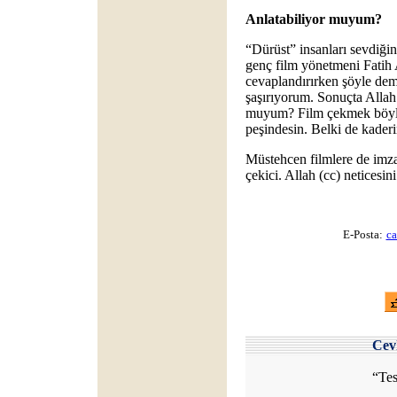
Anlatabiliyor muyum?
“Dürüst” insanları sevdiğ
genç film yönetmeni Fatih Ak
cevaplandırırken şöyle de
şaşırıyorum. Sonuçta Allah 
muyum? Film çekmek böyle 
peşindesin. Belki de kader
Müstehcen filmlere de imza 
çekici. Allah (cc) neticesin
E-Posta:
ca
Cev
“Tes