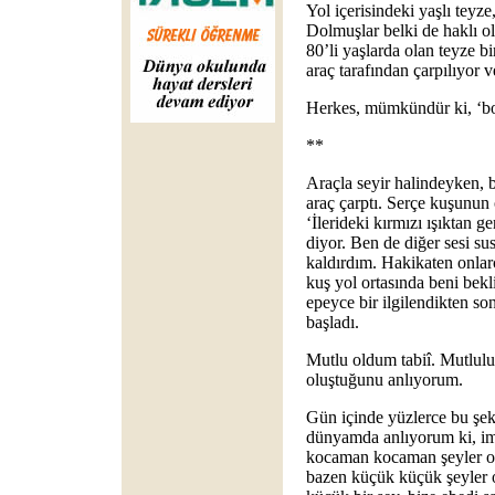
Yol içerisindeki yaşlı teyze,
Dolmuşlar belki de haklı o
80’li yaşlarda olan teyze b
araç tarafından çarpılıyor v
Herkes, mümkündür ki, ‘boş
**
Araçla seyir halindeyken, 
araç çarptı. Serçe kuşunun
‘İlerideki kırmızı ışıktan g
diyor. Ben de diğer sesi su
kaldırdım. Hakikaten onlar
kuş yol ortasında beni bek
epeyce bir ilgilendikten so
başladı.
Mutlu oldum tabiî. Mutlul
oluştuğunu anlıyorum.
Gün içinde yüzlerce bu şek
dünyamda anlıyorum ki, im
kocaman kocaman şeyler ol
bazen küçük küçük şeyler 