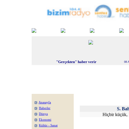
"Gerçekten" haber verir
08 
Anasayfa
S. Ba
Haberler
Hiçbir küçük, 
Dünya
Ekonomi
Kültür - Sanat