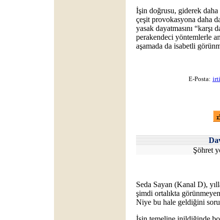
İşin doğrusu, giderek daha 
çeşit provokasyona daha da
yasak dayatmasını “karşı d
perakendeci yöntemlerle an
aşamada da isabetli görün
E-Posta:
ir
Da
Şöhret y
Seda Sayan (Kanal D), yıll
şimdi ortalıkta görünmeyen
Niye bu hale geldiğini soru
İşin temeline inildiğinde bo