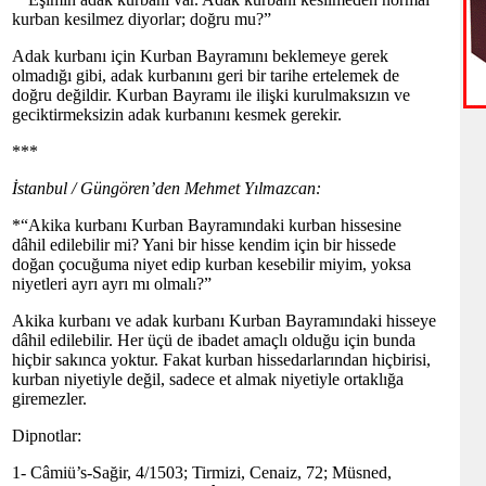
kurban kesilmez diyorlar; doğru mu?”
Adak kurbanı için Kurban Bayramını beklemeye gerek
olmadığı gibi, adak kurbanını geri bir tarihe ertelemek de
doğru değildir. Kurban Bayramı ile ilişki kurulmaksızın ve
geciktirmeksizin adak kurbanını kesmek gerekir.
***
İstanbul / Güngören’den Mehmet Yılmazcan:
*“Akika kurbanı Kurban Bayramındaki kurban hissesine
dâhil edilebilir mi? Yani bir hisse kendim için bir hissede
doğan çocuğuma niyet edip kurban kesebilir miyim, yoksa
niyetleri ayrı ayrı mı olmalı?”
Akika kurbanı ve adak kurbanı Kurban Bayramındaki hisseye
dâhil edilebilir. Her üçü de ibadet amaçlı olduğu için bunda
hiçbir sakınca yoktur. Fakat kurban hissedarlarından hiçbirisi,
kurban niyetiyle değil, sadece et almak niyetiyle ortaklığa
giremezler.
Dipnotlar:
1- Câmiü’s-Sağir, 4/1503; Tirmizi, Cenaiz, 72; Müsned,