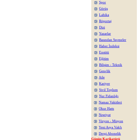
Spor
Görüş
Lahika
Röportaj
Dizi
Yazarlar
Basından Seçmeler
Haber İndeksi
Enstitü
Eğitim
Bilişim - Teknik
Gençlik
Aile
Kariyer
Sivil Toplum
Nur Fidanlığı
Namaz Vakitleri
Okur Hattı
Neşriyat
Vizyon - Misyon
Yeni Asya Vakfı
Dergi Abonelik
Günün Karikatürü