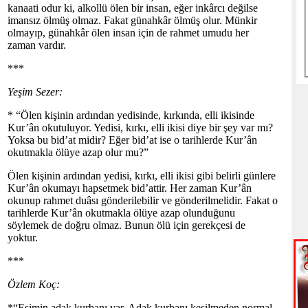
kanaati odur ki, alkollü ölen bir insan, eğer inkârcı değilse
imansız ölmüş olmaz. Fakat günahkâr ölmüş olur. Münkir
olmayıp, günahkâr ölen insan için de rahmet umudu her
zaman vardır.
***
Yeşim Sezer:
* “Ölen kişinin ardından yedisinde, kırkında, elli ikisinde
Kur’ân okutuluyor. Yedisi, kırkı, elli ikisi diye bir şey var mı?
Yoksa bu bid’at midir? Eğer bid’at ise o tarihlerde Kur’ân
okutmakla ölüye azap olur mu?”
Ölen kişinin ardından yedisi, kırkı, elli ikisi gibi belirli günlere
Kur’ân okumayı hapsetmek bid’attir. Her zaman Kur’ân
okunup rahmet duâsı gönderilebilir ve gönderilmelidir. Fakat o
tarihlerde Kur’ân okutmakla ölüye azap olunduğunu
söylemek de doğru olmaz. Bunun ölü için gerekçesi de
yoktur.
***
Özlem Koç:
*“Eşimin adak kurbanı var. Adak kurbanı kesilmeden normal