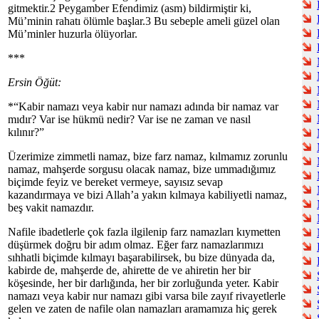
gitmektir.2 Peygamber Efendimiz (asm) bildirmiştir ki,
Mü’minin rahatı ölümle başlar.3 Bu sebeple ameli güzel olan
Mü’minler huzurla ölüyorlar.
***
Ersin Öğüt:
*“Kabir namazı veya kabir nur namazı adında bir namaz var
mıdır? Var ise hükmü nedir? Var ise ne zaman ve nasıl
kılınır?”
Üzerimize zimmetli namaz, bize farz namaz, kılmamız zorunlu
namaz, mahşerde sorgusu olacak namaz, bize ummadığımız
biçimde feyiz ve bereket vermeye, sayısız sevap
kazandırmaya ve bizi Allah’a yakın kılmaya kabiliyetli namaz,
beş vakit namazdır.
Nafile ibadetlerle çok fazla ilgilenip farz namazları kıymetten
düşürmek doğru bir adım olmaz. Eğer farz namazlarımızı
sıhhatli biçimde kılmayı başarabilirsek, bu bize dünyada da,
kabirde de, mahşerde de, ahirette de ve ahiretin her bir
köşesinde, her bir darlığında, her bir zorluğunda yeter. Kabir
namazı veya kabir nur namazı gibi varsa bile zayıf rivayetlerle
gelen ve zaten de nafile olan namazları aramamıza hiç gerek