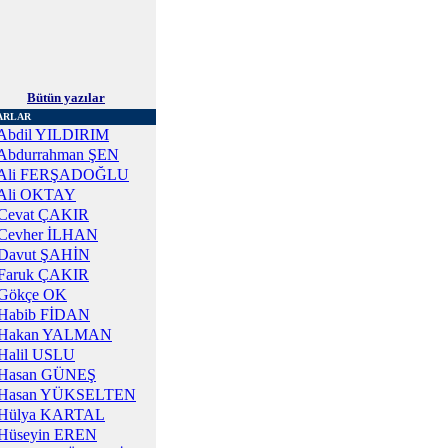
Bütün yazılar
ARLAR
Abdil YILDIRIM
Abdurrahman ŞEN
Ali FERŞADOĞLU
Ali OKTAY
Cevat ÇAKIR
Cevher İLHAN
Davut ŞAHİN
Faruk ÇAKIR
Gökçe OK
Habib FİDAN
Hakan YALMAN
Halil USLU
Hasan GÜNEŞ
Hasan YÜKSELTEN
Hülya KARTAL
Hüseyin EREN