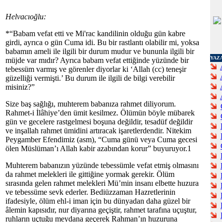
Helvacıoğlu:
*“Babam vefat etti ve Mi'rac kandilinin olduğu gün kabre
girdi, ayrıca o gün Cuma idi. Bu bir rastlantı olabilir mi, yoksa
babamın ameli ile ilgili bir durum mudur ve bununla ilgili bir
YAZ
müjde var mıdır? Ayrıca babam vefat ettiğinde yüzünde bir
tebessüm varmış ve görenler diyorlar ki ‘Allah (cc) teneşir
güzelliği vermişti.’ Bu durum ile ilgili de bilgi verebilir
misiniz?”
Size baş sağlığı, muhterem babanıza rahmet diliyorum.
Rahmet-i İlâhiye’den ümit kesilmez. Ölümün böyle mübarek
gün ve gecelere rastgelmesi boşuna değildir, tesadüf değildir
ve inşallah rahmet ümidini artıracak işaretlerdendir. Nitekim
Peygamber Efendimiz (asm), “Cuma günü veya Cuma gecesi
ölen Müslüman’ı Allah kabir azabından korur” buyuruyor.1
Muhterem babanızın yüzünde tebessümle vefat etmiş olmasını
da rahmet melekleri ile gittiğine yormak gerekir. Ölüm
sırasında gelen rahmet melekleri Mü’min insanı elbette huzura
ve tebessüme sevk ederler. Bediüzzaman Hazretlerinin
ifadesiyle, ölüm ehl-i iman için bu dünyadan daha güzel bir
âlemin kapısıdır, nur diyarına geçiştir, rahmet tarafına uçuştur,
ruhların uçtuğu meydana geçerek Rahman’ın huzuruna