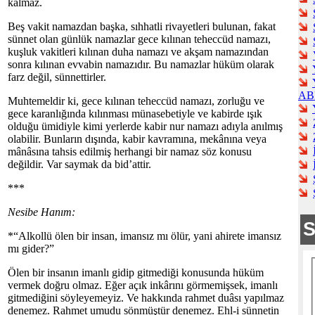
kalmaz.
Beş vakit namazdan başka, sıhhatli rivayetleri bulunan, fakat
sünnet olan günlük namazlar gece kılınan teheccüd namazı,
kuşluk vakitleri kılınan duha namazı ve akşam namazından
sonra kılınan evvabin namazıdır. Bu namazlar hüküm olarak
farz değil, sünnettirler.
AB
Muhtemeldir ki, gece kılınan teheccüd namazı, zorluğu ve
gece karanlığında kılınması münasebetiyle ve kabirde ışık
olduğu ümidiyle kimi yerlerde kabir nur namazı adıyla anılmış
olabilir. Bunların dışında, kabir kavramına, mekânına veya
mânâsına tahsis edilmiş herhangi bir namaz söz konusu
değildir. Var saymak da bid’attir.
***
Nesibe Hanım:
*“Alkollü ölen bir insan, imansız mı ölür, yani ahirete imansız
mı gider?”
Ölen bir insanın imanlı gidip gitmediği konusunda hüküm
vermek doğru olmaz. Eğer açık inkârını görmemişsek, imanlı
gitmediğini söyleyemeyiz. Ve hakkında rahmet duâsı yapılmaz
denemez. Rahmet umudu sönmüştür denemez. Ehl-i sünnetin