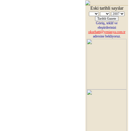
Eski tarihli sayılar
Görüş, teklif ve
eleştirilerinizi
okurhatti@yeniasya.com.tr
adresine bekliyoruz.