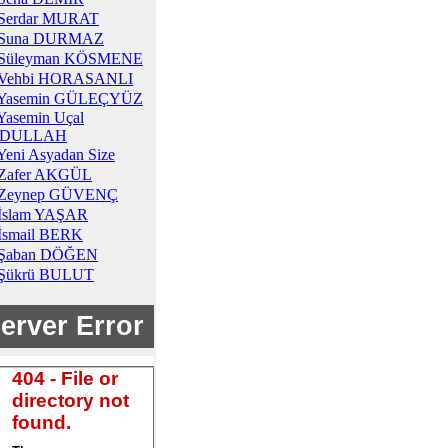
Serdar MURAT
Suna DURMAZ
Süleyman KÖSMENE
Vehbi HORASANLI
Yasemin GÜLEÇYÜZ
Yasemin Uçal
DULLAH
Yeni Asyadan Size
Zafer AKGÜL
Zeynep GÜVENÇ
İslam YAŞAR
İsmail BERK
Şaban DÖĞEN
Şükrü BULUT