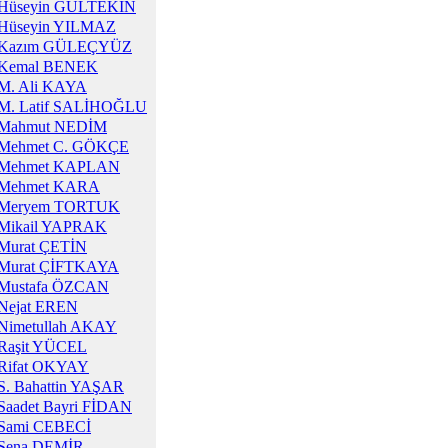
Hüseyin GÜLTEKİN
Hüseyin YILMAZ
Kazım GÜLEÇYÜZ
Kemal BENEK
M. Ali KAYA
M. Latif SALİHOĞLU
Mahmut NEDİM
Mehmet C. GÖKÇE
Mehmet KAPLAN
Mehmet KARA
Meryem TORTUK
Mikail YAPRAK
Murat ÇETİN
Murat ÇİFTKAYA
Mustafa ÖZCAN
Nejat EREN
Nimetullah AKAY
Raşit YÜCEL
Rifat OKYAY
S. Bahattin YAŞAR
Saadet Bayri FİDAN
Sami CEBECİ
Sena DEMİR