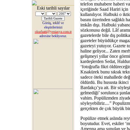
telefon muhabere haberi va
Eski tarihli sayılar
içeriğinde Saad Hariri için 
kullanılıyor. Halbuki o ikti
basını üzerinden sağlıklı h
Görüş, teklif ve
imkân dışı. Halbuki yabanc
eleştirilerinizi
sözkonusu değil. Lâf aramı
okurhatti@yeniasya.com.tr
gazetelerde bile dış politik
adresine bekliyoruz.
gazeteler büyüdükçe magaz
gazeteyi yutuyor. Gazete t
haline geliyor... Zaten me
gelişmeyi yıllar önce görm
kardeşlerden Sedat, Haldun
‘fotoğrafla fikri öldüreceğ
Kısakürek bunu sıksık tekrar
sadece öteki mahallede değ
öldürdü. Bu hususta ikinci t
Bardakçı’ya ait. Bir söyleşi
gelmediği’ sorulunca şunla
vahim. Popülizmden ziyade t
söyleyebiliriz....” Populiz
gerçekten de çok büyük bir
Popülize etmek aslında reyt
boyutudur. Evet, eskiler ‘mü
Amenna ama sunulan ve hal