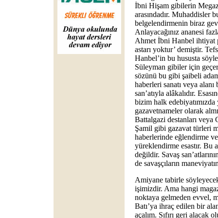
İbni Hişam gibilerin Megazi
arasındadır. Muhaddisler bu
belgelendirmenin biraz gev
Anlayacağınız ananesi fazl
Ahmet İbni Hanbel ihtiyat p
astarı yoktur’ demiştir. Tefs
Hanbel’in bu hususta söyle
Süleyman gibiler için geçer
sözünü bu gibi şaibeli adam
haberleri sanatı veya alanı
san’atıyla alâkalıdır. Esas
bizim halk edebiyatımızda 
gazavetnameler olarak almış
Battalgazi destanları veya
Şamil gibi gazavat türleri
haberlerinde eğlendirme v
yüreklendirme esastır. Bu a
değildir. Savaş san’atlarını
de savaşçıların maneviyatını
Amiyane tabirle söyleyece
işimizdir. Ama hangi mag
noktaya gelmeden evvel, m
Batı’ya ihraç edilen bir al
açalım. Sıfırı geri alacak o