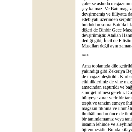
çökerse aslında magazinimiz
şey kalmaz. Ve Batı magaz
devşirmemiş ve fiiliyatta d
edebiyatı üzerinden serpil
bulduktan sonra Batı’da ilk b
diğeri de Binbir Gece Masall
devşirilmiştir. Atallah Hann
dediği gibi, İncil de Filist
Masalları değil aynı zamand
***
Ama toplantıda dile getiril
yakındığı gibi Zekeriya Be
de magazinleştirildi. Kurb
etkinliklerimiz de yine magaz
amacından saptırıldı ve ba
sınır getirilmesi gerekir. D
bünyeye zarar verir bir tar
tespit ve tanzim etmeye iht
magazin fıkhına ve ilmihâl
ilmihâli ondan önce de ilmi
bir tanımlamamız veya tanı
insanın lehinde ve aleyhinde
öğrenmesidir. Bunda kifayet