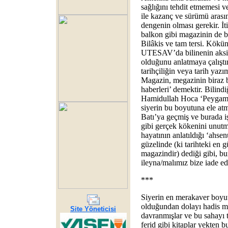
sağlığını tehdit etmemesi 
ile kazanç ve sürümü arasın
dengenin olması gerekir. İt
balkon gibi magazinin de bi
Bilâkis ve tam tersi. Kökü
UTESAV’da bilinenin aksin
olduğunu anlatmaya çalıştı
tarihçiliğin veya tarih yazı
Magazin, megazinin biraz b
haberleri’ demektir. Bilin
Hamidullah Hoca ‘Peygambe
siyerin bu boyutuna ele at
Batı’ya geçmiş ve burada iş
gibi gerçek kökenini unut
hayatının anlatıldığı ‘ahse
güzelinde (ki tarihteki en 
magazindir) dediği gibi, b
ileyna/malımız bize iade ed
***
Siyerin en merakaver boyu
olduğundan dolayı hadis m
Site Yöneticisi
davranmışlar ve bu sahayı ta
ferid gibi kitaplar yekten bu