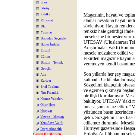
Spor
Görüş
Magazinin, hayatı ve toplu
Lahika
alanlar hesabına hayatı indi
Röportaj
söyleniyor. Hayatı renklend
Dizi
renksiz hale getirdiği ifad
Yazarlar
meselesine bir neşter vurma
Basından Seçmeler
UTESAV (Uluslararası Tek
Haber İndeksi
Araştırmalar Vakfı) konunun 
Enstitü
mesele müzakere edildi ve öt
Eğitim
Fikirden magazine kayan a
Bilişim - Teknik
veremeyen kendi basınımızı
Gençlik
Son yıllarda her şey magazi
Aile
kalmadı. Ciddî alanlar maga
Kariyer
Sözgelimi kitapçılık piyasa
Sivil Toplum
ve egemen çıkmaya başladı.
Nur Fidanlığı
bir ilişki kurulamıyor. Mes
Namaz Vakitleri
bakılıyor. UTESAV’daki mü
Okur Hattı
hulasa şunları arz ettim: “
Neşriyat
yüzünden basın üzerinden c
geldi. Sözgelimi Türk basın
Vizyon - Misyon
edilemez durumda. Meselâ b
Yeni Asya Vakfı
Hürriyet gazetesinde Beşş
Dergi Abonelik
Erdoğan’a Lübnan meselesin
Günün Karikatürü