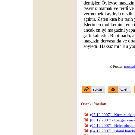
demişler. Öyleyse magazin 
tasvir olmamak ve ferdî ve 
vermemek kaydıyla nezih m
açıktır. Zaten kısa bir tari
İşlerin en muhkemini, en c
ancak en iyi magazini yapab
şartı kalitedir. Bu itibarla
magazin deryasında ve ort
söyledi! Haksız mı? Bu yön
E-Posta:
musta
Önceki Yazıları
(07.12.2007) - Kırmızı ekip
(06.12.2007) - Rüzgâr yön d
(05.12.2007) - Neler oluyor
(04.12.2007) - İslâmî hareke