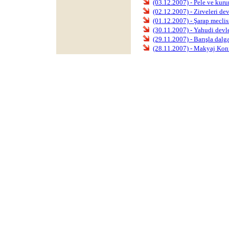
(03.12.2007) - Pele ve kur
(02.12.2007) - Zirveleri de
(01.12.2007) - Şarap meclisi
(30.11.2007) - Yahudi devle
(29.11.2007) - Barışla dal
(28.11.2007) - Makyaj Kon