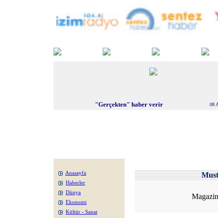
"Gerçekten" haber verir
08 
Anasayfa
Mus
Haberler
Dünya
Magazin 
Ekonomi
Kültür - Sanat