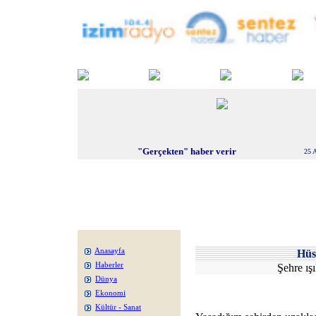
"Gerçekten" haber verir
25 
Anasayfa
Hüs
Haberler
Şehre ış
Dünya
Ekonomi
Kültür - Sanat