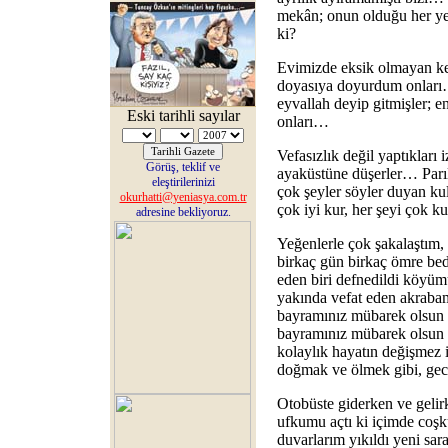
mekân; onun olduğu her yer
ki?
Evimizde eksik olmayan kedi
doyasıya doyurdum onları…
eyvallah deyip gitmişler; 
Eski tarihli sayılar
onları…
Vefasızlık değil yaptıkları
Görüş, teklif ve
ayaküstüne düşerler… Parılt
eleştirilerinizi
çok şeyler söyler duyan kul
okurhatti@yeniasya.com.tr
çok iyi kur, her şeyi çok 
adresine bekliyoruz.
Yeğenlerle çok şakalaştım
birkaç gün birkaç ömre bed
eden biri defnedildi köyü
yakında vefat eden akraba
bayramınız mübarek olsun 
bayramınız mübarek olsun
kolaylık hayatın değişmez i
doğmak ve ölmek gibi, ge
Otobüste giderken ve geli
ufkumu açtı ki içimde coş
duvarlarım yıkıldı yeni sa