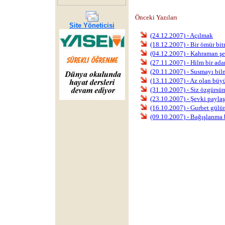
Önceki Yazıları
Site Yöneticisi
(24.12.2007) - Açılmak
(18.12.2007) - Bir ömür bi
(04.12.2007) - Kahraman şe
(27.11.2007) - Hilm bir ad
(20.11.2007) - Susmayı bi
(13.11.2007) - Az olan büy
(31.10.2007) - Siz özgürsü
(23.10.2007) - Şevki payl
(16.10.2007) - Gurbet gülü
(09.10.2007) - Bağışlanma