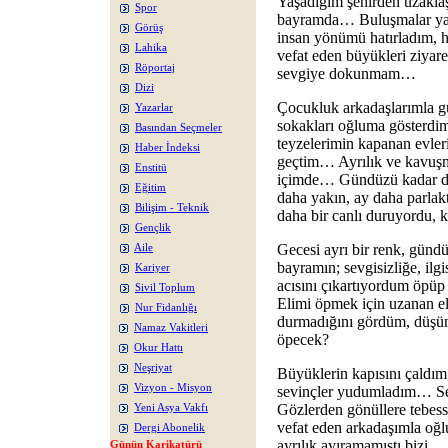
Yaşadığım şehirden uzakl
Spor
bayramda… Buluşmalar yaş
Görüş
insan yönümü hatırladım, 
Lahika
vefat eden büyükleri ziyare
Röportaj
sevgiye dokunmam…
Dizi
Çocukluk arkadaşlarımla g
Yazarlar
sokakları oğluma gösterdi
Basından Seçmeler
teyzelerimin kapanan evle
Haber İndeksi
geçtim… Ayrılık ve kavuşma
Enstitü
içimde… Gündüzü kadar dir
Eğitim
daha yakın, ay daha parlakt
Bilişim - Teknik
daha bir canlı duruyordu, 
Gençlik
Gecesi ayrı bir renk, gündü
Aile
bayramın; sevgisizliğe, ilgi
Kariyer
acısını çıkartıyordum öpü
Sivil Toplum
Elimi öpmek için uzanan el
Nur Fidanlığı
durmadığını gördüm, düş
Namaz Vakitleri
öpecek?
Okur Hattı
Neşriyat
Büyüklerin kapısını çaldım,
Vizyon - Misyon
sevinçler yudumladım… Se
Gözlerden gönüllere tebe
Yeni Asya Vakfı
vefat eden arkadaşımla oğ
Dergi Abonelik
ayrılık ayıramamıştı bizi… 
Günün Karikatürü