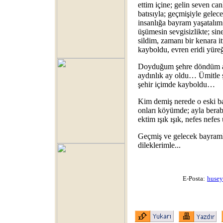
ettim içine; gelin seven ca
batısıyla; geçmişiyle gelec
insanlığa bayram yaşatalı
üşümesin sevgisizlikte; sin
sildim, zamanı bir kenara i
kayboldu, evren eridi yüre
Doyduğum şehre döndüm akş
aydınlık ay oldu… Ümitle 
şehir içimde kayboldu…
Kim demiş nerede o eski b
onları köyümde; ayla berabe
ektim ışık ışık, nefes nefe
Geçmiş ve gelecek bayraml
dileklerimle...
E-Posta:
husey