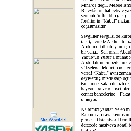
Mina’da değil. Mesele İsmail
Bu evlâd muhabbetiyle yakıc
semboldür İbrahim (a.s.)..
İbrahim’in “Kabul” makamı
çoğaltmasıdır.
Sevgililer sevgilisi de kur
(a.s.), hem de Abdullah’ın.
Abdulmuttalip de yanmıştı.
bir yana... Sen misin Abdul
Yakub’un Yusuf’a muhabbet
Abdullah’ın bir bedelini 
yükselene dek imtihanın eri
varsa! “Kabul” aynı zamand
deyiverdiğimizde sarp uçu
tsunamiler sakin denizlere,
hayvanlara ve nihayet bize
cennet bahçelerine... Fakat
olmuyor...
Kalbimizi yaratan ve en mu
Rabbimiz, oraya kendisini 
girmesini istemiyor. Hem R
Site Yöneticisi
derecede masivaya gönül ba
kurban?