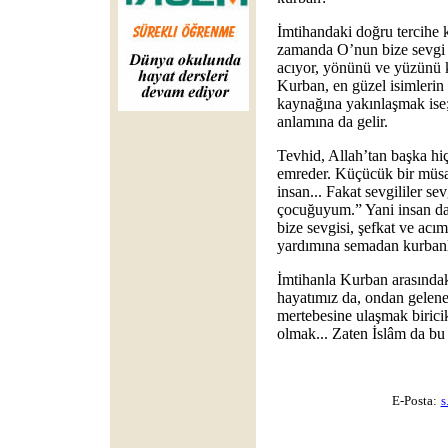
İmtihandaki doğru tercihe 
zamanda O’nun bize sevgi v
acıyor, yönünü ve yüzünü k
Kurban, en güzel isimlerin 
kaynağına yakınlaşmak ise;
anlamına da gelir.
Tevhid, Allah’tan başka hi
emreder. Küçücük bir müsa
insan... Fakat sevgililer se
çocuğuyum.” Yani insan da
bize sevgisi, şefkat ve acı
yardımına semadan kurbanla
İmtihanla Kurban arasındaki
hayatımız da, ondan gelen
mertebesine ulaşmak biricik
olmak... Zaten İslâm da bu
E-Posta:
s