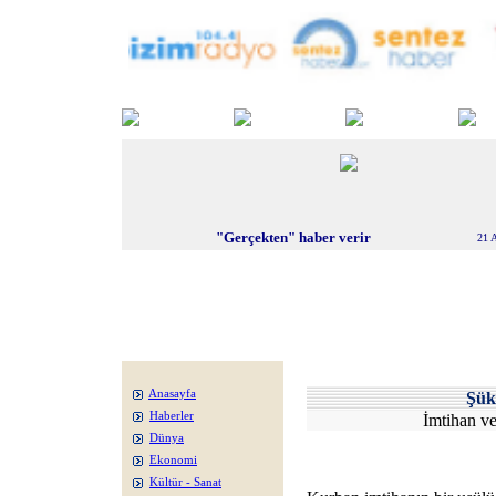
"Gerçekten" haber verir
21 
Anasayfa
Şü
Haberler
İmtihan v
Dünya
Ekonomi
Kültür - Sanat