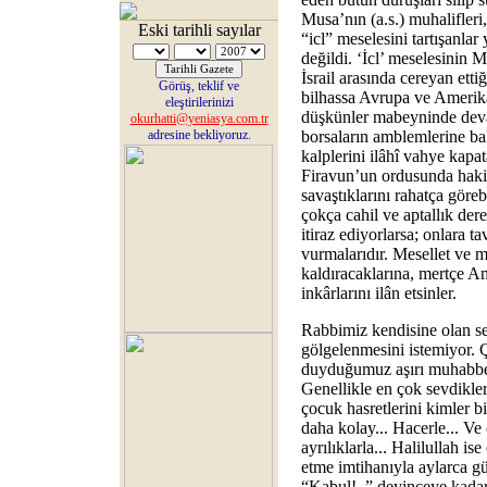
Musa’nın (a.s.) muhalifleri
Eski tarihli sayılar
“icl” meselesini tartışanlar
değildi. ‘İcl’ meselesinin 
İsrail arasında cereyan ett
Görüş, teklif ve
bilhassa Avrupa ve Amerik
eleştirilerinizi
düşkünler mabeyninde deva
okurhatti@yeniasya.com.tr
adresine bekliyoruz.
borsaların amblemlerine ba
kalplerini ilâhî vahye kapa
Firavun’un ordusunda hakik
savaştıklarını rahatça göreb
çokça cahil ve aptallık der
itiraz ediyorlarsa; onlara t
vurmalarıdır. Mesellet ve m
kaldıracaklarına, mertçe Am
inkârlarını ilân etsinler.
Rabbimiz kendisine olan se
gölgelenmesini istemiyor. 
duyduğumuz aşırı muhabbett
Genellikle en çok sevdikler
çocuk hasretlerini kimler bi
daha kolay... Hacerle... Ve
ayrılıklarla... Halilullah is
etme imtihanıyla aylarca gü
“Kabul!..” deyinceye kadar.