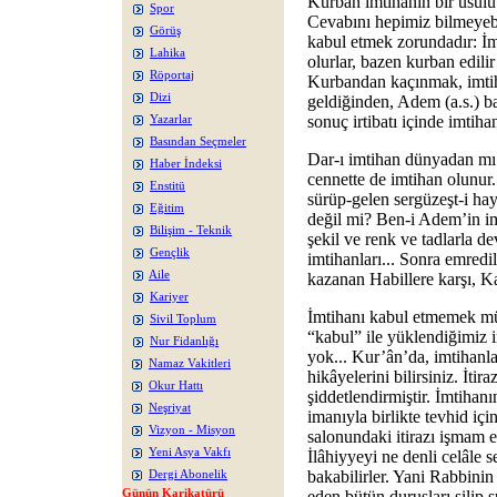
Kurban imtihanın bir usülü
Spor
Cevabını hepimiz bilmeyebil
Görüş
kabul etmek zorundadır: İm
Lahika
olurlar, bazen kurban edilir
Röportaj
Kurbandan kaçınmak, imti
Dizi
geldiğinden, Adem (a.s.) 
sonuç irtibatı içinde imtih
Yazarlar
Basından Seçmeler
Dar-ı imtihan dünyadan mı i
Haber İndeksi
cennette de imtihan olunu
Enstitü
sürüp-gelen sergüzeşt-i hay
Eğitim
değil mi? Ben-i Adem’in im
Bilişim - Teknik
şekil ve renk ve tadlarla de
Gençlik
imtihanları... Sonra emredil
Aile
kazanan Habillere karşı, Ka
Kariyer
İmtihanı kabul etmemek m
Sivil Toplum
“kabul” ile yüklendiğimiz i
Nur Fidanlığı
yok... Kur’ân’da, imtihanlar
Namaz Vakitleri
hikâyelerini bilirsiniz. İtir
Okur Hattı
şiddetlendirmiştir. İmtihan
Neşriyat
imanıyla birlikte tevhid iç
Vizyon - Misyon
salonundaki itirazı işmam 
Yeni Asya Vakfı
İlâhiyyeyi ne denli celâle 
bakabilirler. Yani Rabbinin
Dergi Abonelik
Günün Karikatürü
eden bütün duruşları silip 