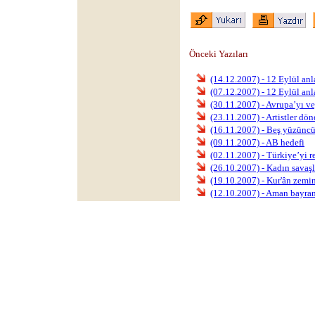
Önceki Yazıları
(14.12.2007) - 12 Eylül anl
(07.12.2007) - 12 Eylül anl
(30.11.2007) - Avrupa’yı v
(23.11.2007) - Artistler dö
(16.11.2007) - Beş yüzünc
(09.11.2007) - AB hedefi
(02.11.2007) - Türkiye’yi 
(26.10.2007) - Kadın savaşl
(19.10.2007) - Kur'ân zemin
(12.10.2007) - Aman bayram