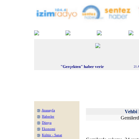
"Gerçekten" haber verir
21 
Anasayfa
Vehb
Haberler
Gemilerd
Dünya
Ekonomi
Kültür - Sanat