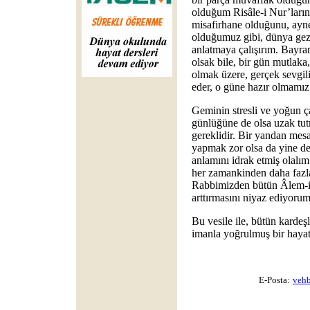
olduğum Risâle-i Nur’ların
misafirhane olduğunu, ayne
olduğumuz gibi, dünya gez
anlatmaya çalışırım. Bayra
olsak bile, bir gün mutlaka
olmak üzere, gerçek sevgili
eder, o güne hazır olmamız 
Geminin stresli ve yoğun ç
günlüğüne de olsa uzak tut
gereklidir. Bir yandan mes
yapmak zor olsa da yine d
anlamını idrak etmiş olalı
her zamankinden daha fazl
Rabbimizden bütün Âlem-i 
arttırmasını niyaz ediyorum
Bu vesile ile, bütün kardeş
imanla yoğrulmuş bir haya
E-Posta:
vehb