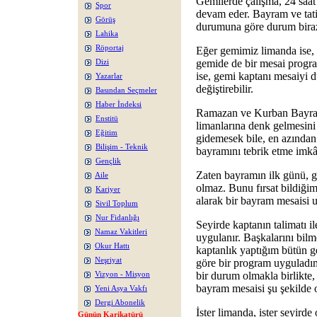
Gemilerde çalışma, 24 saat 
Spor
devam eder. Bayram ve tatil
Görüş
durumuna göre durum biraz 
Lahika
Röportaj
Eğer gemimiz limanda ise,
gemide de bir mesai progra
Dizi
ise, gemi kaptanı mesaiyi 
Yazarlar
değiştirebilir.
Basından Seçmeler
Haber İndeksi
Ramazan ve Kurban Bayra
Enstitü
limanlarına denk gelmesini 
Eğitim
gidemesek bile, en azından
Bilişim - Teknik
bayramını tebrik etme imkân
Gençlik
Zaten bayramın ilk günü, g
Aile
olmaz. Bunu fırsat bildiğim
Kariyer
alarak bir bayram mesaisi 
Sivil Toplum
Nur Fidanlığı
Seyirde kaptanın talimatı i
Namaz Vakitleri
uygulanır. Başkalarını bil
Okur Hattı
kaptanlık yaptığım bütün g
Neşriyat
göre bir program uyguladım
bir durum olmakla birlikte
Vizyon - Misyon
bayram mesaisi şu şekilde o
Yeni Asya Vakfı
Dergi Abonelik
İster limanda, ister seyird
Günün Karikatürü