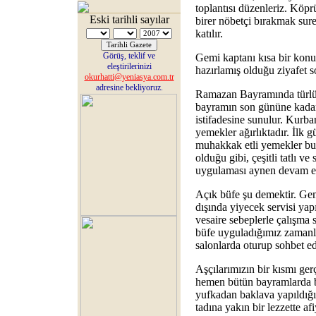
toplantısı düzenleriz. Köp
Eski tarihli sayılar
birer nöbetçi bırakmak sure
katılır.
Görüş, teklif ve
Gemi kaptanı kısa bir konu
eleştirilerinizi
hazırlamış olduğu ziyafet sof
okurhatti@yeniasya.com.tr
adresine bekliyoruz.
Ramazan Bayramında türlü tü
bayramın son gününe kadar 
istifadesine sunulur. Kurba
yemekler ağırlıktadır. İlk
muhakkak etli yemekler bul
olduğu gibi, çeşitli tatlı ve
uygulaması aynen devam e
Açık büfe şu demektir. Gemi
dışında yiyecek servisi yap
vesaire sebeplerle çalışma 
büfe uyguladığımız zamanlar
salonlarda oturup sohbet ede
Aşçılarımızın bir kısmı ge
hemen bütün bayramlarda b
yufkadan baklava yapıldığı
tadına yakın bir lezzette afi