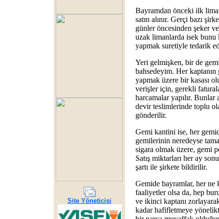
Bayramdan önceki ilk lima
satın alınır. Gerçi bazı şi
günler öncesinden şeker ve 
uzak limanlarda isek bunu
yapmak suretiyle tedarik ed
Yeri gelmişken, bir de gem
bahsedeyim. Her kaptanın 
yapmak üzere bir kasası ol
verişler için, gerekli fatura
harcamalar yapılır. Bunlar 
devir teslimlerinde toplu ol
gönderilir.
Gemi kantini ise, her gemi
gemilerinin neredeyse tam
sigara olmak üzere, gemi pe
Satış miktarları her ay so
şartı ile şirkete bildirilir.
Gemide bayramlar, her ne 
faaliyetler olsa da, hep bu
Site Yöneticisi
ve ikinci kaptanı zorlaya
kadar hafifletmeye yönelik
bir parça muvaffak olduğ