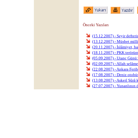
Önceki Yazıları
(15.12.2007) - Seyir defter
(13.12.2007) - Müsbet mill
(20.11.2007) - İslâmiyet, ba
(18.11.2007) - PKK terörün
(05.09.2007) - Utanç Günü:
(02.09.2007) - Allah selâme
(22.08.2007) - Ankara Ferib
(17.08.2007) - Deniz otobü
(13.08.2007) - Askerî Şûrâ k
(27.07.2007) - Yunanlının d