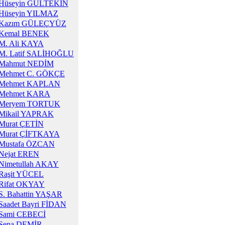
Hüseyin GÜLTEKİN
Hüseyin YILMAZ
Kazım GÜLEÇYÜZ
Kemal BENEK
M. Ali KAYA
M. Latif SALİHOĞLU
Mahmut NEDİM
Mehmet C. GÖKÇE
Mehmet KAPLAN
Mehmet KARA
Meryem TORTUK
Mikail YAPRAK
Murat ÇETİN
Murat ÇİFTKAYA
Mustafa ÖZCAN
Nejat EREN
Nimetullah AKAY
Raşit YÜCEL
Rifat OKYAY
S. Bahattin YAŞAR
Saadet Bayri FİDAN
Sami CEBECİ
Sena DEMİR