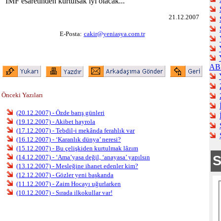
IMF esaretinden kurtulsak iyi olacak...
21.12.2007
E-Posta:
cakir@yeniasya.com.tr
AB
Önceki Yazıları
(20.12.2007) - Özde barış günleri
(19.12.2007) - Akibet hayrola
(17.12.2007) - Tebdil-i mekânda ferahlık var
(16.12.2007) - ‘Karanlık dünya’ neresi?
(15.12.2007) - Bu çelişkiden kurtulmak lâzım
(14.12.2007) - ‘Ama’yasa değil, ‘anayasa’ yapılsın
(13.12.2007) - Mesleğine ihanet edenler kim?
(12.12.2007) - Gözler yeni başkanda
(11.12.2007) - Zaim Hocayı uğurlarken
(10.12.2007) - Sırada ilkokullar var!