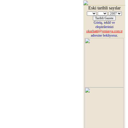
Eski tarihli sayılar
Görüş, teklif ve
eleştirilerinizi
okurhatti@yeniasya.com.tr
adresine bekliyoruz.