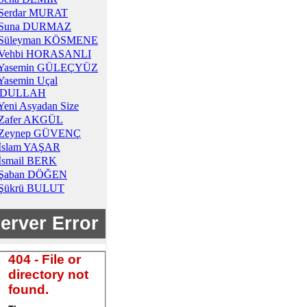
Serdar MURAT
Suna DURMAZ
Süleyman KÖSMENE
Vehbi HORASANLI
Yasemin GÜLEÇYÜZ
Yasemin Uçal
DULLAH
Yeni Asyadan Size
Zafer AKGÜL
Zeynep GÜVENÇ
İslam YAŞAR
İsmail BERK
Şaban DÖĞEN
Şükrü BULUT