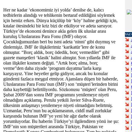
Her ne kadar ‘ekonomimiz iyi yolda’ denilse de, kalıcı
tedbirlerin alındığı ve tehlikenin bertaraf edildiğini söylemek
için henüz erken. Dünya küçülüp bir ‘köy’ haline geldiği için,
kıtalar ötesindeki bir kriz bizi de etkiliyor ve adeta sarsıyor.
Türkiye’de ekonomi denince akla gelen ilk uluslar arası
YAZ
kuruluş Uluslararası Para Fonu (IMF) oluyor.
Çocukluğumuzdan beri bu ismi adeta ‘ninni’ gibi duymuş ve
dinlemişiz. IMF ile ilişkilerimiz ‘karikatür’lere de konu
olmuştur. “Borç aldık, borç ödedik, borç vermediler” gibi
gazete manşetleri ‘klasik’ halini almıştır. Son yıllarda IMF ile
olan ilişkiler kısmen değişti. “Artık borç alma, borç
verme”den daha ziyade ‘program dayatma’larla karşı
karşıyayız. Yine heyetler gelip gidiyor, ancak bu konular
gündemi fazlaca meşgul etmiyor. Ajanslara düşen bir haberde,
Uluslararası Para Fonu’nun (IMF) son ‘müşteri’lerinden birini
daha kaybettiği belirtiliyordu. Sözkonusu ‘müşteri’ olan Peru,
Şubat 2009’dan sonra IMF programını yenilemeye niyeti
olmadığını açıklamış. Perulu yetkili Javier Silva-Ruete,
ülkesinin anlaşmayı yenilemeye niyeti olmadığını belirtmiş.
Uzmanlar, Peru’nun bu açıklamasının, ciddî malî zorluklar
karşısında bulunan IMF’ye yeni bir ağır darbe olarak
yorumluyorlar. Bu haberin Türkiye’yi ilgilendiren yönü ise şu:
IMF’nin son müşterileri arasında Türkiye, Pakistan ve
Demokratik Kongo Cumhuriyeti bulunuyor. Tam bu noktada,