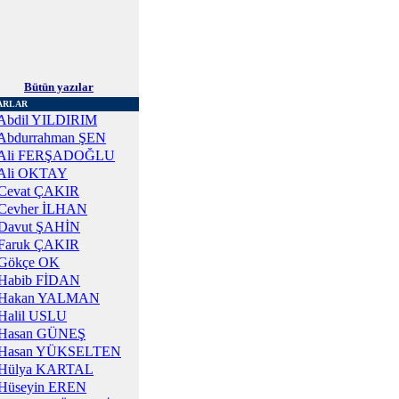
Bütün yazılar
ARLAR
Abdil YILDIRIM
Abdurrahman ŞEN
Ali FERŞADOĞLU
Ali OKTAY
Cevat ÇAKIR
Cevher İLHAN
Davut ŞAHİN
Faruk ÇAKIR
Gökçe OK
Habib FİDAN
Hakan YALMAN
Halil USLU
Hasan GÜNEŞ
Hasan YÜKSELTEN
Hülya KARTAL
Hüseyin EREN