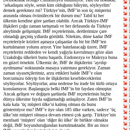
‘arkadaşını söyle, senin kim olduğunu bileyim, söyleyelim’
demek gerekmez mi? Türkiye’nin, IMF’in son üç müşterisi
arasında olması övünülecek bir durum mu? Tabiî ki her
ülkenin kendine göre şartları olabilir. Ancak Türkiye-IMF
ilişkileri çoğu zaman tartışmalı ve her defasında da Türkiye
aleyhinde gelişmiştir. IMF reçetelerinin, dertlerimize çare
olmadığı geçmiş yıllarda görüldü. Nitekim, düne kadar IMF
reçeteleriyle krizleri aşmaya çalışanlar da bir bir IMF’ten
kurtulmanın yolunu arıyor. Yine hatırlanacağı üzere, IMF
reçetelerini reddeden ve kendi yağıyla kavrulmayı göze alan
Uzakdoğu ülkeleri bunu başardı. Endonezya ve Malezya buna
en güzel örnektir. Ülkemiz de, IMF ile ilişkilerini ‘ayrılıp
ayrılmama’ noktasında masaya yatırması gerekiyor. Zaman
zaman siyasetçilerimiz, arzu ettikleri halde IMF’e olan
borcumuzu ödeyip fon ile ilişkilerini kesebileceklerini
söylüyorlar. Söylüyorlar, ama nedense bu irade bir türlü ortaya
konulamıyor. Başlangıçta belki IMF’in bir faydası olmuştur.
Ancak gelişen ve değişen şartlarda IMF reçetelerinin hiçbir
dünya ülkesine fayda sağlamadığı anlaşılıyor. Zaten IMF’in
kala kala ‘üç müşteri ülke’si kalmış olması da bunu
göstermiyor mu? IMF’e üye olan 185 ülke varken, sadece ‘üç
ülke’nin müşteri olmaya devam etmesi çok garip. Türkiye’nin
menfaati ‘müşteri’ olan ‘diğer iki ülke’ ile birlikte olmakta
değil, IMF boyunduruğundan kurtulmaktadır. Bir an önce