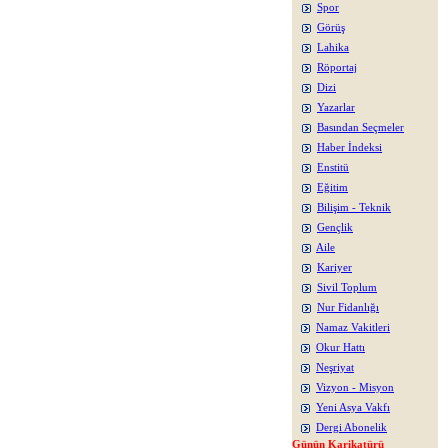
Spor
Görüş
Lahika
Röportaj
Dizi
Yazarlar
Basından Seçmeler
Haber İndeksi
Enstitü
Eğitim
Bilişim - Teknik
Gençlik
Aile
Kariyer
Sivil Toplum
Nur Fidanlığı
Namaz Vakitleri
Okur Hattı
Neşriyat
Vizyon - Misyon
Yeni Asya Vakfı
Dergi Abonelik
Günün Karikatürü