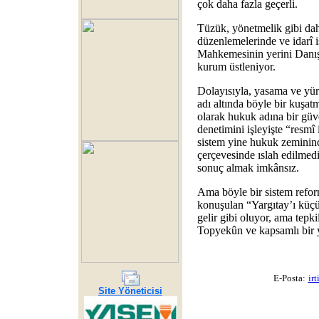
çok daha fazla geçerli.
Tüzük, yönetmelik gibi da
düzenlemelerinde ve idarî 
Mahkemesinin yerini Danış
kurum üstleniyor.
Dolayısıyla, yasama ve yür
adı altında böyle bir kuşa
olarak hukuk adına bir güv
denetimini işleyişte “resmî
sistem yine hukuk zeminind
çerçevesinde ıslah edilmedi
sonuç almak imkânsız.
Ama böyle bir sistem reform
konuşulan “Yargıtay’ı küç
gelir gibi oluyor, ama tepki
Topyekûn ve kapsamlı bir y
E-Posta:
ir
Site Yöneticisi