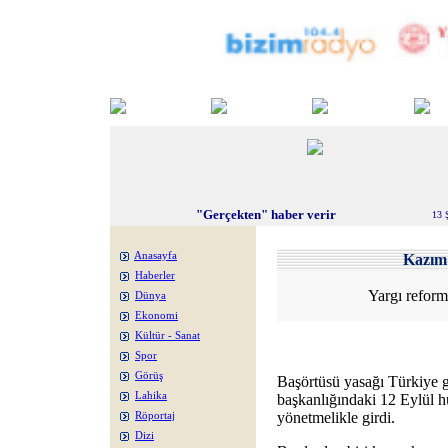
"Gerçekten" haber verir
13 
Anasayfa
Kazı
Haberler
Yargı reform
Dünya
Ekonomi
Kültür - Sanat
Spor
Görüş
Başörtüsü yasağı Türkiye
Lahika
başkanlığındaki 12 Eylül h
yönetmelikle girdi.
Röportaj
Dizi