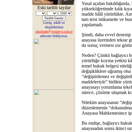
Yasal açıdan bakıldığında,
Eski tarihli sayılar
yükseköğretimde kılık kıya
madde hâlâ yürürlükte. Am
tam tersi istikamette ve buna
Görüş, teklif ve
yapılamadı.
eleştirilerinizi
okurhatti@yeniasya.com.tr
Şimdi, daha evvel denenip 
adresine bekliyoruz.
anayasa üzerinden tekrar g
da sonuç vermesi zor görü
Neden? Çünkü bağlayıcı hu
yürürlüğe koyma yetkisi kâ
temel hukuk belgesi niteli
değişikliklere uğramış olsa
“değiştirilemez ve değiştiri
maddeleriyle” birlikte yürü
anayasayı yorumlama tekeli
sürece, çözüme ulaşmak k
Nitekim anayasanın “değişti
düzenlemenin “dokunulmaz 
Anayasa Mahkemesince ipta
Bu endişe, bağlayıcı hukuk
anayasadan sonra ikinci sır