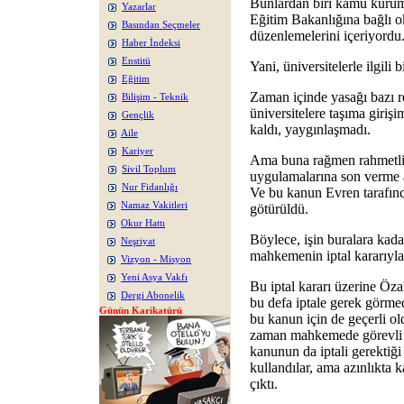
Bunlardan biri kamu kurum 
Yazarlar
Eğitim Bakanlığına bağlı ok
Basından Seçmeler
düzenlemelerini içeriyordu
Haber İndeksi
Enstitü
Yani, üniversitelerle ilgili
Eğitim
Zaman içinde yasağı bazı re
Bilişim - Teknik
üniversitelere taşıma giriş
Gençlik
kaldı, yaygınlaşmadı.
Aile
Kariyer
Ama buna rağmen rahmetli 
Sivil Toplum
uygulamalarına son verme a
Nur Fidanlığı
Ve bu kanun Evren tarafı
Namaz Vakitleri
götürüldü.
Okur Hattı
Böylece, işin buralara kad
Neşriyat
mahkemenin iptal kararıyla
Vizyon - Misyon
Yeni Asya Vakfı
Bu iptal kararı üzerine Öz
Dergi Abonelik
bu defa iptale gerek görmed
Günün Karikatürü
bu kanun için de geçerli ol
zaman mahkemede görevli o
kanunun da iptali gerektiği
kullandılar, ama azınlıkta k
çıktı.