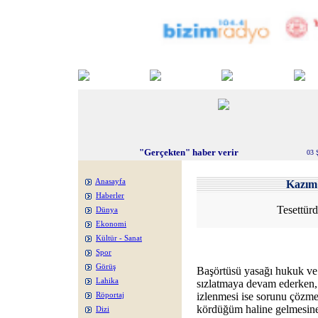
"Gerçekten" haber verir
03 
Anasayfa
Kazı
Haberler
Tesettürd
Dünya
Ekonomi
Kültür - Sanat
Spor
Görüş
Başörtüsü yasağı hukuk ve 
Lahika
sızlatmaya devam ederken,
izlenmesi ise sorunu çözmek
Röportaj
kördüğüm haline gelmesine
Dizi