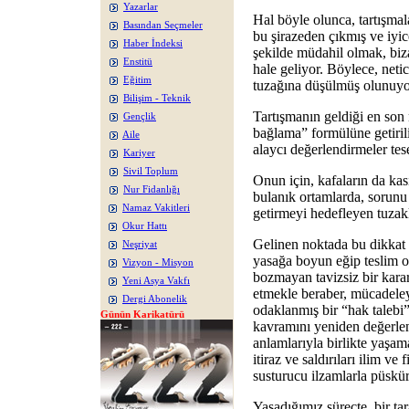
Yazarlar
Hal böyle olunca, tartışmal
Basından Seçmeler
bu şirazeden çıkmış ve iyice
Haber İndeksi
şekilde müdahil olmak, biza
Enstitü
hale geliyor. Böylece, netic
Eğitim
tuzağına düşülmüş olunuyo
Bilişim - Teknik
Tartışmanın geldiği en son 
Gençlik
bağlama” formülüne getirili
Aile
alaycı değerlendirmeler tes
Kariyer
Sivil Toplum
Onun için, kafaların da kasıt
Nur Fidanlığı
bulanık ortamlarda, sorunu
Namaz Vakitleri
getirmeyi hedefleyen tuzakl
Okur Hattı
Gelinen noktada bu dikkat 
Neşriyat
yasağa boyun eğip teslim 
Vizyon - Misyon
bozmayan tavizsiz bir karar
Yeni Asya Vakfı
etmekle beraber, mücadeley
Dergi Abonelik
odaklanmış bir “hak talebi”
Günün Karikatürü
kavramını yeniden değerlen
anlamlarıyla birlikte yaşam
itiraz ve saldırıları ilim ve
susturucu ilzamlarla püskü
Yaşadığımız süreçte, bir tara