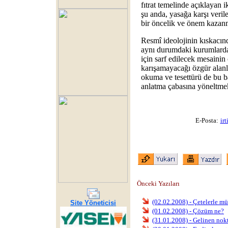
fıtrat temelinde açıklayan ik
şu anda, yasağa karşı veri
bir öncelik ve önem kazan
Resmî ideolojinin kıskacın
aynı durumdaki kurumlarda
için sarf edilecek mesainin 
karışamayacağı özgür alanl
okuma ve tesettürü de bu 
anlatma çabasına yöneltme
E-Posta:
ir
Önceki Yazıları
(02.02.2008) - Çetelerle m
Site Yöneticisi
(01.02.2008) - Çözüm ne?
(31.01.2008) - Gelinen nok