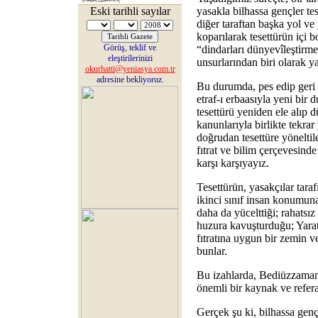
Eski tarihli sayılar
yasakla bilhassa gençler tes
diğer taraftan başka yol v
koparılarak tesettürün içi b
Görüş, teklif ve
“dindarları dünyevîleştirme”
eleştirilerinizi
unsurlarından biri olarak ya
okurhatti@yeniasya.com.tr
adresine bekliyoruz.
Bu durumda, pes edip geri
etraf-ı erbaasıyla yeni bir
tesettürü yeniden ele alıp 
kanunlarıyla birlikte tekra
doğrudan tesettüre yöneltilen
fıtrat ve bilim çerçevesinde 
karşı karşıyayız.
Tesettürün, yasakçılar taraf
ikinci sınıf insan konumun
daha da yücelttiği; rahatsı
huzura kavuşturduğu; Yaratıc
fıtratına uygun bir zemin v
bunlar.
Bu izahlarda, Bediüzzaman’
önemli bir kaynak ve refer
Gerçek şu ki, bilhassa genç 