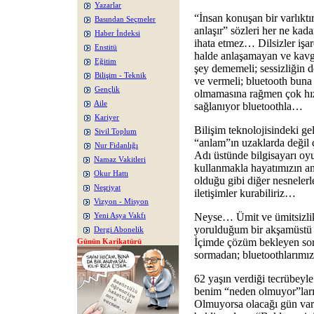
Yazarlar
“İnsan konuşan bir varlıkt
Basından Seçmeler
anlaşır” sözleri her ne ka
Haber İndeksi
ihata etmez… Dilsizler işar
Enstitü
halde anlaşamayan ve kavg
Eğitim
şey dememeli; sessizliğin de
Bilişim - Teknik
ve vermeli; bluetooth buna 
Gençlik
olmamasına rağmen çok hızlı
Aile
sağlanıyor bluetoothla…
Kariyer
Bilişim teknolojisindeki ge
Sivil Toplum
“anlam”ın uzaklarda değil
Nur Fidanlığı
Adı üstünde bilgisayarı oy
Namaz Vakitleri
kullanmakla hayatımızın anl
Okur Hattı
olduğu gibi diğer nesnelerl
Neşriyat
iletişimler kurabiliriz…
Vizyon - Misyon
Neyse… Ümit ve ümitsizlik
Yeni Asya Vakfı
yorulduğum bir akşamüstü
Dergi Abonelik
İçimde çözüm bekleyen sorul
Günün Karikatürü
sormadan; bluetoothlarımız 
62 yaşın verdiği tecrübeyle
benim “neden olmuyor”lar
Olmuyorsa olacağı gün va