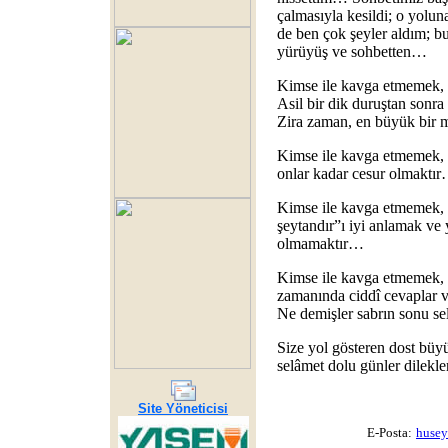
çalmasıyla kesildi; o yol
de ben çok şeyler aldım; bu
yürüyüş ve sohbetten…
Kimse ile kavga etmemek, 
Asil bir dik duruştan son
Zira zaman, en büyük bir 
Kimse ile kavga etmemek, ş
onlar kadar cesur olmaktı
Kimse ile kavga etmemek, 
şeytandır”ı iyi anlamak ve
olmamaktır…
Kimse ile kavga etmemek, t
zamanında ciddî cevaplar v
Ne demişler sabrın sonu s
Size yol gösteren dost büy
selâmet dolu günler dilekl
Site Yöneticisi
E-Posta:
husey