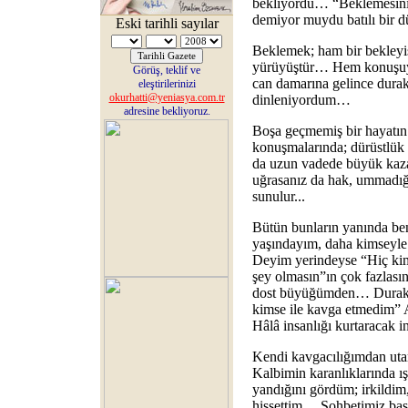
bekliyordu… “Beklemesini b
demiyor muydu batılı bir 
Eski tarihli sayılar
Beklemek; ham bir bekleyi
yürüyüştür… Hem konuşuy
Görüş, teklif ve
can damarına gelince durak
eleştirilerinizi
okurhatti@yeniasya.com.tr
dinleniyordum…
adresine bekliyoruz.
Boşa geçmemiş bir hayatın
konuşmalarında; dürüstlük 
da uzun vadede büyük kazan
uğrasanız da hak, ummadığ
sunulur...
Bütün bunların yanında ben
yaşındayım, daha kimseyl
Deyim yerindeyse “Hiç kim
şey olmasın”ın çok fazlası
dost büyüğümden… Durakla
kimse ile kavga etmedim” A
Hâlâ insanlığı kurtaracak 
Kendi kavgacılığımdan uta
Kalbimin karanlıklarında ış
yandığını gördüm; irkildim,
hissettim… Sohbetimiz başk