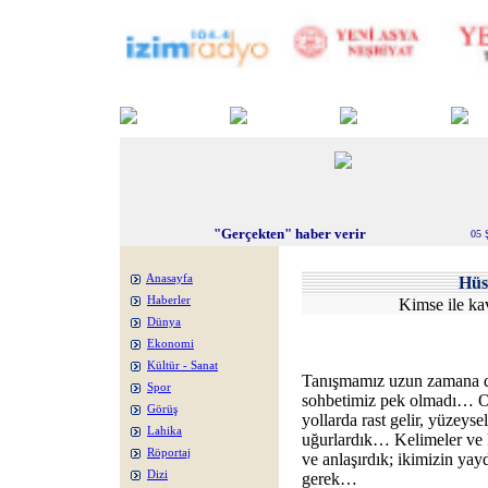
"Gerçekten" haber verir
05 
Anasayfa
Hüs
Haberler
Kimse ile k
Dünya
Ekonomi
Kültür - Sanat
Tanışmamız uzun zamana 
Spor
sohbetimiz pek olmadı… Ort
Görüş
yollarda rast gelir, yüzeyse
Lahika
uğurlardık… Kelimeler ve k
Röportaj
ve anlaşırdık; ikimizin yayd
Dizi
gerek…