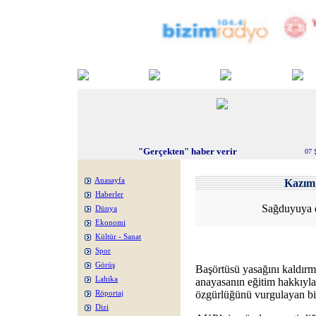
"Gerçekten" haber verir
07 
Anasayfa
Kazı
Haberler
Sağduyuya d
Dünya
Ekonomi
Kültür - Sanat
Spor
Görüş
Başörtüsü yasağını kaldırma
Lahika
anayasanın eğitim hakkıyla 
özgürlüğünü vurgulayan bir
Röportaj
Dizi