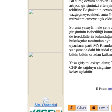
Bu süreç devam ederken D
artıyor, girişiminizi ertele
teklifine Başbakanın cevab
vazgeçmeyecekleri, ama 
müzakere etmeye açık oldu
Sorunu yasayla, hele çene 
girişiminin isabetliliği ko
de tereddütlerin bulunduğun
hukukçular tarafından aynı
uyarıların parti MYK'sında 
şu aşamada dahi bir itidal 
bütün bütün ortadan kalkma
Yasa girişimi askıya alınır,
CHP de sağduyu çizgisine d
kolay aşılabilir.
E-Posta:
ir
Site Yöneticisi