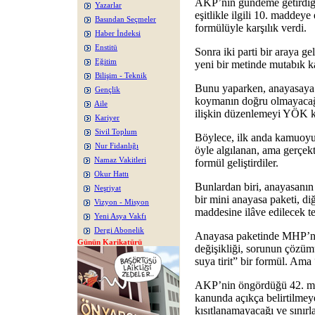
AKP’nin gündeme getirdiği
Yazarlar
eşitlikle ilgili 10. maddeye
Basından Seçmeler
formülüyle karşılık verdi.
Haber İndeksi
Enstitü
Sonra iki parti bir araya gele
Eğitim
yeni bir metinde mutabık ka
Bilişim - Teknik
Bunu yaparken, anayasaya kıl
Gençlik
koymanın doğru olmayacağı 
Aile
ilişkin düzenlemeyi YÖK 
Kariyer
Sivil Toplum
Böylece, ilk anda kamuoyu
Nur Fidanlığı
öyle algılanan, ama gerçekt
Namaz Vakitleri
formül geliştirdiler.
Okur Hattı
Bunlardan biri, anayasanın
Neşriyat
bir mini anayasa paketi, d
Vizyon - Misyon
maddesine ilâve edilecek te
Yeni Asya Vakfı
Dergi Abonelik
Anayasa paketinde MHP’ni
Günün Karikatürü
değişikliği, sorunun çözüm
suya tirit” bir formül. Ama
AKP’nin öngördüğü 42. mad
kanunda açıkça belirtilmey
kısıtlanamayacağı ve sınırl