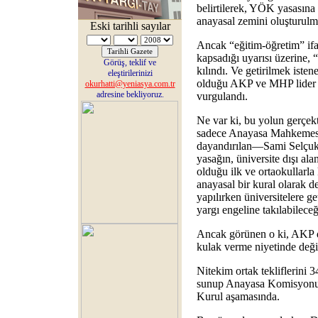
belirtilerek, YÖK yasasına
anayasal zemini oluşturulm
Eski tarihli sayılar
Ancak “eğitim-öğretim” ifa
kapsadığı uyarısı üzerine, 
Görüş, teklif ve
kılındı. Ve getirilmek istene
eleştirilerinizi
olduğu AKP ve MHP lider ve
okurhatti@yeniasya.com.tr
adresine bekliyoruz.
vurgulandı.
Ne var ki, bu yolun gerçe
sadece Anayasa Mahkemesini
dayandırılan—Sami Selçuk’
yasağın, üniversite dışı alan
olduğu ilk ve ortaokullarla
anayasal bir kural olarak 
yapılırken üniversitelere ge
yargı engeline takılabileceğ
Ancak görünen o ki, AKP d
kulak verme niyetinde değil
Nitekim ortak tekliflerini 
sunup Anayasa Komisyonund
Kurul aşamasında.