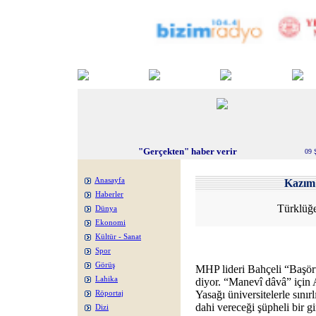
"Gerçekten" haber verir
09 
Anasayfa
Kazı
Haberler
Türklüğe
Dünya
Ekonomi
Kültür - Sanat
Spor
Görüş
MHP lideri Bahçeli “Başör
Lahika
diyor. “Manevî dâvâ” için A
Yasağı üniversitelerle sınır
Röportaj
dahi vereceği şüpheli bir 
Dizi