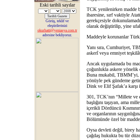
Eski tarihli sayılar
TCK yenilenirken madde bi
ibaresine, sırf vaktiyle At
gerekçesiyle dokunulamad
Görüş, teklif ve
eleştirilerinizi
olarak değiştirilip, yine ufak
okurhatti@yeniasya.com.tr
adresine bekliyoruz.
Maddeyle korunanlar Türklü
Yanı sıra, Cumhuriyet, TB
askerî veya emniyet teşkilâ
Ancak uygulamada bu madd
çoğunlukla askere yönelik el
Buna mukabil, TBMM’yi, hü
yönüyle pek gündeme getiri
Dink ve Elif Şafak’a karşı iş
301, TCK’nın “Millete ve de
başlığını taşıyan, ama mill
içerikli Dördüncü Kısmının
ve organlarının saygınlığın
Bölümünde özel bir madde o
Oysa devleti değil, birey h
çağdaş hukukta bu tür düze