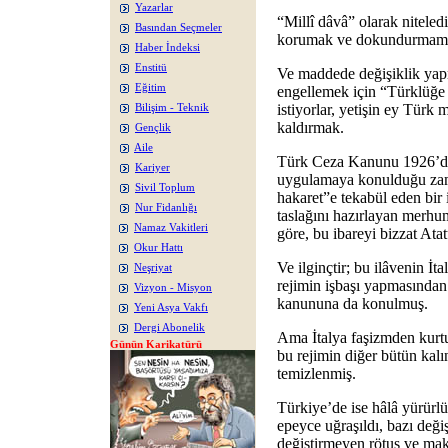
Yazarlar
“Millî dâvâ” olarak niteled
Basından Seçmeler
korumak ve dokundurmam
Haber İndeksi
Enstitü
Ve maddede değişiklik yapm
Eğitim
engellemek için “Türklüğe
istiyorlar, yetişin ey Türk m
Bilişim - Teknik
kaldırmak.
Gençlik
Aile
Türk Ceza Kanunu 1926’da 
Kariyer
uygulamaya konulduğu zama
Sivil Toplum
hakaret”e tekabül eden bi
Nur Fidanlığı
taslağını hazırlayan merh
Namaz Vakitleri
göre, bu ibareyi bizzat Atat
Okur Hattı
Ve ilginçtir; bu ilâvenin İt
Neşriyat
rejimin işbaşı yapmasından
Vizyon - Misyon
kanununa da konulmuş.
Yeni Asya Vakfı
Dergi Abonelik
Ama İtalya faşizmden kurt
Günün Karikatürü
bu rejimin diğer bütün kalın
temizlenmiş.
Türkiye’de ise hâlâ yürürl
epeyce uğraşıldı, bazı değiş
değiştirmeyen rötuş ve mak