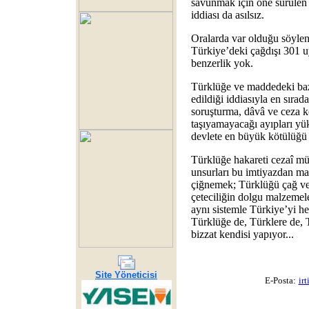
savunmak için öne sürülen 
iddiası da asılsız.
Oralarda var olduğu söylen
Türkiye’deki çağdışı 301 u
benzerlik yok.
Türklüğe ve maddedeki baz
edildiği iddiasıyla en sırad
soruşturma, dâvâ ve ceza k
taşıyamayacağı ayıpları yü
devlete en büyük kötülüğü 
Türklüğe hakareti cezaî mü
unsurları bu imtiyazdan mah
çiğnemek; Türklüğü çağ ve 
çeteciliğin dolgu malzemele
aynı sistemle Türkiye’yi he
Türklüğe de, Türklere de, 
bizzat kendisi yapıyor...
Site Yöneticisi
E-Posta:
ir