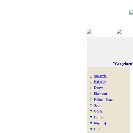
"Gerçekten"
Anasayfa
Haberler
Dünya
Ekonomi
Kültür - Sanat
Spor
Görüş
Lahika
Röportaj
Dizi