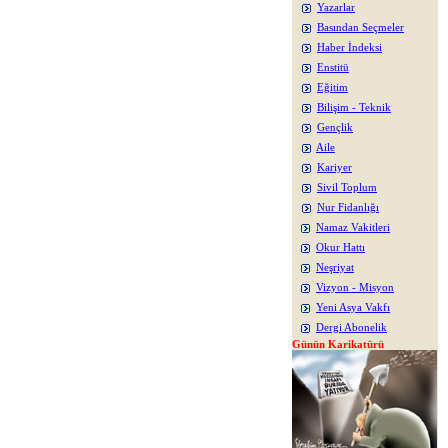
Yazarlar
Basından Seçmeler
Haber İndeksi
Enstitü
Eğitim
Bilişim - Teknik
Gençlik
Aile
Kariyer
Sivil Toplum
Nur Fidanlığı
Namaz Vakitleri
Okur Hattı
Neşriyat
Vizyon - Misyon
Yeni Asya Vakfı
Dergi Abonelik
Günün Karikatürü