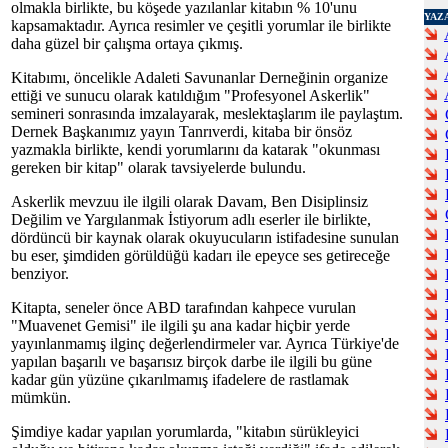
olmakla birlikte, bu köşede yazılanlar kitabın % 10'unu
YAZ
kapsamaktadır. Ayrıca resimler ve çeşitli yorumlar ile birlikte
daha güzel bir çalışma ortaya çıkmış.
Kitabımı, öncelikle Adaleti Savunanlar Derneğinin organize
ettiği ve sunucu olarak katıldığım "Profesyonel Askerlik"
semineri sonrasında imzalayarak, meslektaşlarım ile paylaştım.
Dernek Başkanımız yayın Tanrıverdi, kitaba bir önsöz
yazmakla birlikte, kendi yorumlarını da katarak "okunması
gereken bir kitap" olarak tavsiyelerde bulundu.
Askerlik mevzuu ile ilgili olarak Davam, Ben Disiplinsiz
Değilim ve Yargılanmak İstiyorum adlı eserler ile birlikte,
dördüncü bir kaynak olarak okuyucuların istifadesine sunulan
bu eser, şimdiden görüldüğü kadarı ile epeyce ses getireceğe
benziyor.
Kitapta, seneler önce ABD tarafından kahpece vurulan
"Muavenet Gemisi" ile ilgili şu ana kadar hiçbir yerde
yayınlanmamış ilginç değerlendirmeler var. Ayrıca Türkiye'de
yapılan başarılı ve başarısız birçok darbe ile ilgili bu güne
kadar gün yüzüne çıkarılmamış ifadelere de rastlamak
mümkün.
Şimdiye kadar yapılan yorumlarda, "kitabın sürükleyici