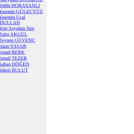
Vehbi HORASANLI
Yasemin GÜLEÇYÜZ
Yasemin Uçal
DULLAH
Yeni Asyadan Size
Zafer AKGÜL
Zeynep GÜVENÇ
İslam YAŞAR
İsmail BERK
İsmail TEZER
Şaban DÖĞEN
Şükrü BULUT