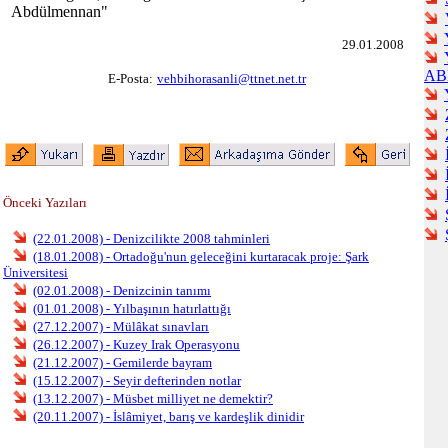
Abdülmennan"
29.01.2008
AB
E-Posta:
vehbihorasanli@ttnet.net.tr
Önceki Yazıları
(22.01.2008) - Denizcilikte 2008 tahminleri
(18.01.2008) - Ortadoğu'nun geleceğini kurtaracak proje: Şark
Üniversitesi
(02.01.2008) - Denizcinin tanımı
(01.01.2008) - Yılbaşının hatırlattığı
(27.12.2007) - Mülâkat sınavları
(26.12.2007) - Kuzey Irak Operasyonu
(21.12.2007) - Gemilerde bayram
(15.12.2007) - Seyir defterinden notlar
(13.12.2007) - Müsbet milliyet ne demektir?
(20.11.2007) - İslâmiyet, barış ve kardeşlik dinidir