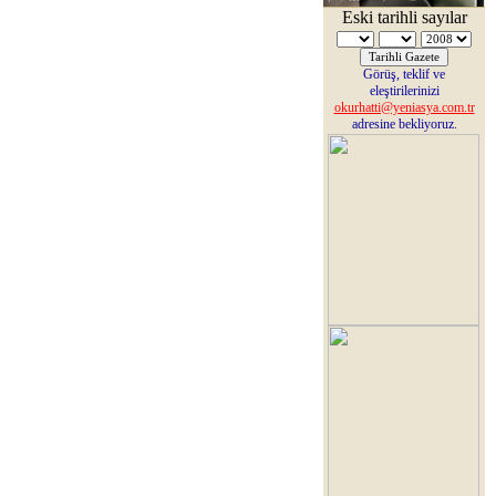
Eski tarihli sayılar
Görüş, teklif ve
eleştirilerinizi
okurhatti@yeniasya.com.tr
adresine bekliyoruz.