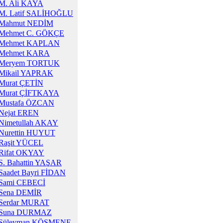
M. Ali KAYA
M. Latif SALİHOĞLU
Mahmut NEDİM
Mehmet C. GÖKÇE
Mehmet KAPLAN
Mehmet KARA
Meryem TORTUK
Mikail YAPRAK
Murat ÇETİN
Murat ÇİFTKAYA
Mustafa ÖZCAN
Nejat EREN
Nimetullah AKAY
Nurettin HUYUT
Raşit YÜCEL
Rifat OKYAY
S. Bahattin YAŞAR
Saadet Bayri FİDAN
Sami CEBECİ
Sena DEMİR
Serdar MURAT
Suna DURMAZ
Süleyman KÖSMENE