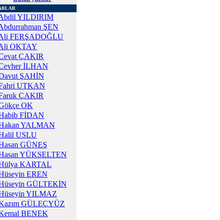
ARLAR
Abdil YILDIRIM
Abdurrahman ŞEN
Ali FERŞADOĞLU
Ali OKTAY
Cevat ÇAKIR
Cevher İLHAN
Davut ŞAHİN
Fahri UTKAN
Faruk ÇAKIR
Gökçe OK
Habib FİDAN
Hakan YALMAN
Halil USLU
Hasan GÜNEŞ
Hasan YÜKSELTEN
Hülya KARTAL
Hüseyin EREN
Hüseyin GÜLTEKİN
Hüseyin YILMAZ
Kazım GÜLEÇYÜZ
Kemal BENEK