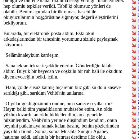
olduğu ve bitirene kadar okunma isteği verdiği" ifade edilerek
hep olumlu tepkiler verildi. Tabiî ki olumsuz yönleri de
olabilir. Benim açımdan bir ilk olması hasebi ile
okuyucularımın hoşgörüsüne sığınıyor, değerli eleştirilerini
bekliyorum.
Bu arada, bir elektronik posta aldım. Eski okul
arkadaşlarımdan bir tanesinin yorumunu sizinle paylaşmak
istiyorum.
"Selâmünaleyküm kardeşim,
"Sana tekrar, tekrar teşekkür ederim. Gönderdiğin kitabı
aldım. Büyük bir heyecan ve coşkulu bir ruh hali ile okudum
diyemeyeceğim belki, içtim.
"Hani, çölde susuz kalmış biçarenin buz gibi su dolu kaseye
sarıldığı gibi, sarıldım Vehbi'nin anılarına.
"O yıllar geldi gözümün önüne, ama sadece o yıllar mı?
Hayır, belki tüm yaşadıklarımı muhasebe ettim. An oldu
yüzüm kızardı, an oldu hiddetlendim, ama genelde
hüzünlendim. Vehbi'nin yerinde düşündüm kendimi, onun
beynini patlatmaya ramak kalan basınç, benim gözlerimden
yaş oldu fırladı. Sonra, sonra Mustafa Sungur Ağabey
hatırıma geldi, anlattığı bir hatırası derdime ilâç oldu.