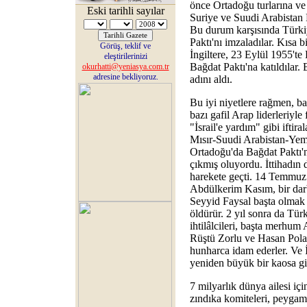
önce Ortadoğu turlarına ve i
Eski tarihli sayılar
Suriye ve Suudi Arabistan Pa
Bu durum karşısında Türki
Paktı'nı imzaladılar. Kısa 
Görüş, teklif ve
İngiltere, 23 Eylül 1955'te
eleştirilerinizi
Bağdat Paktı'na katıldılar
okurhatti@yeniasya.com.tr
adresine bekliyoruz.
adını aldı.
Bu iyi niyetlere rağmen, ba
bazı gafil Arap liderleriyle 
"İsrail'e yardım" gibi iftir
Mısır-Suudi Arabistan-Yem
Ortadoğu'da Bağdat Paktı'n
çıkmış oluyordu. İttihadın 
harekete geçti. 14 Temmuz 
Abdülkerim Kasım, bir darbe
Seyyid Faysal başta olmak ü
öldürür. 2 yıl sonra da Tü
ihtilâlcileri, başta merhu
Rüştü Zorlu ve Hasan Polat
hunharca idam ederler. Ve 
yeniden büyük bir kaosa gi
7 milyarlık dünya ailesi iç
zındıka komiteleri, peygamb