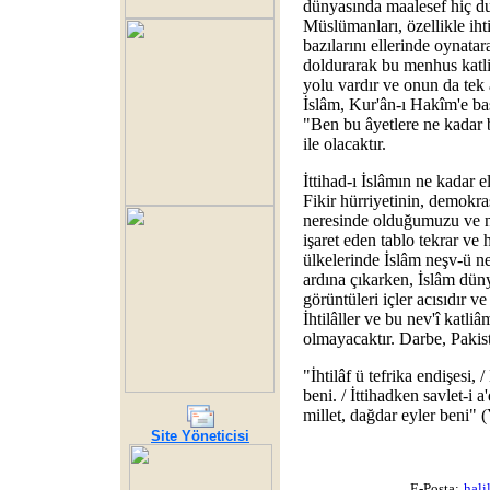
dünyasında maalesef hiç dur
Müslümanları, özellikle ihtil
bazılarını ellerinde oynatar
doldurarak bu menhus katli
yolu vardır ve onun da tek ad
İslâm, Kur'ân-ı Hakîm'e b
"Ben bu âyetlere ne kadar
ile olacaktır.
İttihad-ı İslâmın ne kadar e
Fikir hürriyetinin, demokra
neresinde olduğumuzu ve n
işaret eden tablo tekrar ve
ülkelerinde İslâm neşv-ü n
ardına çıkarken, İslâm dün
görüntüleri içler acısıdır ve
İhtilâller ve bu nev'î katliâ
olmayacaktır. Darbe, Pakist
"İhtilâf ü tefrika endişesi,
beni. / İttihadken savlet-i a
millet, dağdar eyler beni"
Site Yöneticisi
E-Posta:
hal