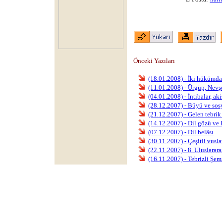
Önceki Yazıları
(18.01.2008) - İki hükümda
(11.01.2008) - Ürgüp, Nevşe
(04.01.2008) - İntibalar, aki
(28.12.2007) - Büyü ve sos
(21.12.2007) - Gelen tebrik 
(14.12.2007) - Dil gözü ve
(07.12.2007) - Dil belâsı
(30.11.2007) - Çeşitli vusla
(22.11.2007) - 8. Uluslar
(16.11.2007) - Tebrizli Şem