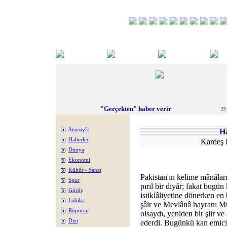
"Gerçekten" haber verir
25
Anasayfa
H
Haberler
Kardeş 
Dünya
Ekonomi
Kültür - Sanat
Pakistan'ın kelime mânâları
Spor
pırıl bir diyâr; fakat bugün
Görüş
istiklâliyetine dönerken e
Lahika
şâir ve Mevlânâ hayranı M
Röportaj
olsaydı, yeniden bir şiir ve 
Dizi
ederdi. Bugünkü kan emici