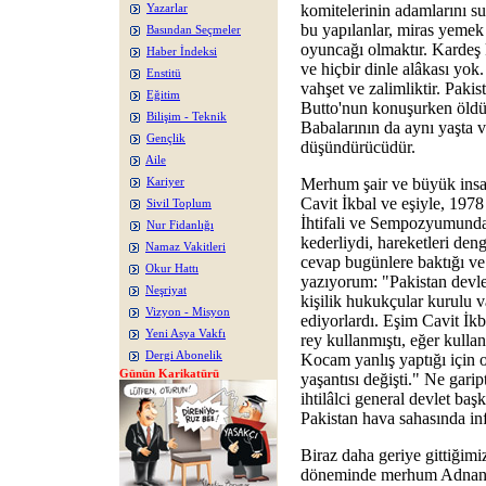
komitelerinin adamlarını sus
Yazarlar
bu yapılanlar, miras yemek
Basından Seçmeler
oyuncağı olmaktır. Kardeş
Haber İndeksi
ve hiçbir dinle alâkası yok.
Enstitü
vahşet ve zalimliktir. Paki
Eğitim
Butto'nun konuşurken öldür
Bilişim - Teknik
Babalarının da aynı yaşta v
Gençlik
düşündürücüdür.
Aile
Merhum şair ve büyük ins
Kariyer
Cavit İkbal ve eşiyle, 197
Sivil Toplum
İhtifali ve Sempozyumunda 
Nur Fidanlığı
kederliydi, hareketleri den
Namaz Vakitleri
cevap bugünlere baktığı ve
Okur Hattı
yazıyorum: "Pakistan devlet
Neşriyat
kişilik hukukçular kurulu v
Vizyon - Misyon
ediyorlardı. Eşim Cavit İkba
Yeni Asya Vakfı
rey kullanmıştı, eğer kull
Dergi Abonelik
Kocam yanlış yaptığı için 
Günün Karikatürü
yaşantısı değişti." Ne garip
ihtilâlci general devlet ba
Pakistan hava sahasında inf
Biraz daha geriye gittiğimi
döneminde merhum Adnan 