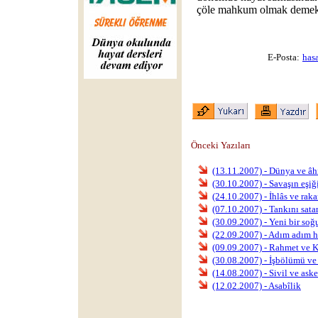
çöle mahkum olmak demekt
E-Posta:
has
Önceki Yazıları
(13.11.2007) - Dünya ve âhir
(30.10.2007) - Savaşın eşiğ
(24.10.2007) - İhlâs ve rak
(07.10.2007) - Tankını sata
(30.09.2007) - Yeni bir soğ
(22.09.2007) - Adım adım h
(09.09.2007) - Rahmet ve 
(30.08.2007) - İşbölümü ve 
(14.08.2007) - Sivil ve aske
(12.02.2007) - Asabîlik