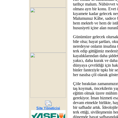
tarihçe malum. Nübüvvet v
olması ayrı bir konu. Evet 
kıyamete kadar gelecek nesi
Malumunuz Kâbe, sadece bi
hem mekteb ve hem de ist
hususiyeti içine alan nuranî
Günümüze gelecek olursak;
bile olsa; hayat şartları, o
neredeyse onların insafına
terk edip gittiğimiz medeni
kayalıklarından daha şiddet
yakıcı, daha kurak ve daha 
dünyaya çevrildiği için hak
binler fanteziyle tıpkı bir s
her nasılsa çöl olarak göste
Çöle bırakılan zamanımızın 
taş koymak, öncekilerin ya
eğitim olmak üzere mühim s
gerekiyor. İman hizmeti es
devam etmekle birlikte, ha
bir safhadır artık. İdeoloji
Site Yöneticisi
terk ettiği, sivilleşmenin he
dönemde hayat safhasındak