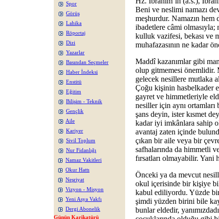
Hz. İbrahim’in (a.s.), İbr
Spor
Beni ve neslimi namazı dev
Görüş
meşhurdur. Namazın hem di
Lahika
ibadetlere câmi olmasıyla;
Röportaj
kulluk vazifesi, bekası ve m
Dizi
muhafazasının ne kadar öne
Yazarlar
Maddî kazanımlar gibi mane
Basından Seçmeler
olup gitmemesi önemlidir. 
Haber İndeksi
gelecek nesillere mutlaka ak
Enstitü
Çoğu kişinin hasbelkader el
Eğitim
gayret ve himmetleriyle eld
Bilişim - Teknik
nesiller için aynı ortamları 
Gençlik
şans deyin, ister kısmet dey
Aile
kadar iyi imkânlara sahip o
avantaj zaten içinde bulund
Kariyer
çıkan bir aile veya bir çevre
Sivil Toplum
safhalarında da himmetli ve 
Nur Fidanlığı
fırsatları olmayabilir. Yani 
Namaz Vakitleri
Okur Hattı
Önceki ya da mevcut nesille
Neşriyat
okul içerisinde bir kişiye 
Vizyon - Misyon
kabul ediliyordu. Yüzde bir
Yeni Asya Vakfı
şimdi yüzden birini bile k
bunlar eldedir, yanımızdadı
Dergi Abonelik
Günün Karikatürü
çocuklarında olduğu gibi bi