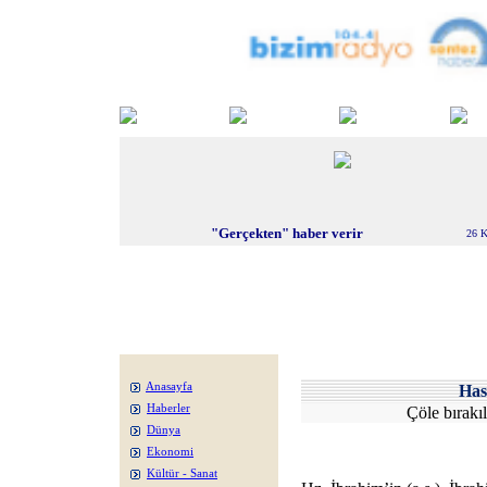
"Gerçekten" haber verir
26 K
Anasayfa
Ha
Haberler
Çöle bırakıl
Dünya
Ekonomi
Kültür - Sanat