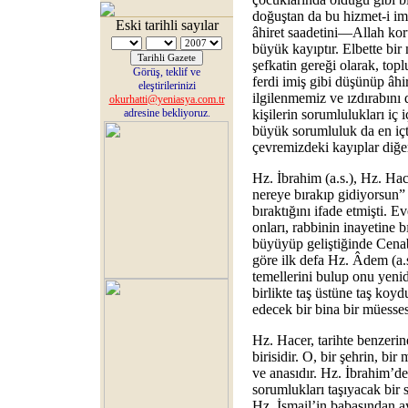
doğuştan da bu hizmet-i ima
Eski tarihli sayılar
âhiret saadetini—Allah ko
büyük kayıptır. Elbette bir
şefkatin gereği olarak, top
Görüş, teklif ve
ferdi imiş gibi düşünüp âhi
eleştirilerinizi
ilgilenmemiz ve ızdırabın
okurhatti@yeniasya.com.tr
adresine bekliyoruz.
kişilerin sorumlulukları iç 
büyük sorumluluk da en iç
çevremizdeki kayıplar diğer
Hz. İbrahim (a.s.), Hz. Ha
nereye bırakıp gidiyorsun” 
bıraktığını ifade etmişti. E
onları, rabbinin inayetine b
büyüyüp geliştiğinde Cenab
göre ilk defa Hz. Âdem (a.s
temellerini bulup onu yeniden
birlikte taş üstüne taş koy
edecek bir bina bir müesses
Hz. Hacer, tarihte benzerin
birisidir. O, bir şehrin, bi
ve anasıdır. Hz. İbrahim’de
sorumlukları taşıyacak bir s
Hz. İsmail’in babasından a