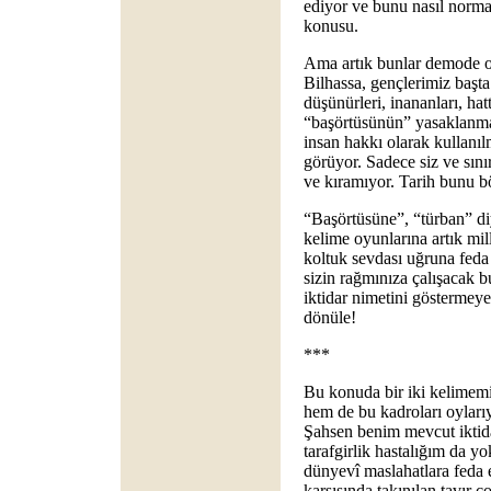
ediyor ve bunu nasıl norm
konusu.
Ama artık bunlar demode o
Bilhassa, gençlerimiz başt
düşünürleri, inananları, hat
“başörtüsünün” yasaklanma
insan hakkı olarak kullanıl
görüyor. Sadece siz ve sınır
ve kıramıyor. Tarih bunu 
“Başörtüsüne”, “türban” di
kelime oyunlarına artık mi
koltuk sevdası uğruna feda 
sizin rağmınıza çalışacak bu
iktidar nimetini göstermeye
dönüle!
***
Bu konuda bir iki kelimemi
hem de bu kadroları oylarıy
Şahsen benim mevcut iktid
tarafgirlik hastalığım da y
dünyevî maslahatlara feda e
karşısında takınılan tavır 