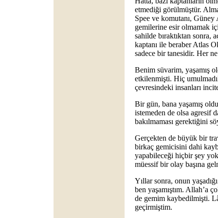
Hatta, bazı kaptanların ölm
etmediği görülmüştür. Alm
Spee ve komutanı, Güney A
gemilerine esir olmamak için
sahilde bıraktıktan sonra, 
kaptanı ile beraber Atlas
sadece bir tanesidir. Her n
Benim süvarim, yaşamış o
etkilenmişti. Hiç umulmadık
çevresindeki insanları incit
Bir gün, bana yaşamış oldu
istemeden de olsa agresif 
bakılmaması gerektiğini söy
Gerçekten de büyük bir tra
birkaç gemicisini dahi kayb
yapabileceği hiçbir şey yo
müessif bir olay başına gelm
Yıllar sonra, onun yaşadığı 
ben yaşamıştım. Allah’a ço
de gemim kaybedilmişti. L
geçirmiştim.