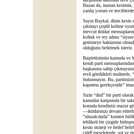
Bazan da, inanan kesimin,
yanlış yorum ve tercihlerde
Sayın Baykal, dinin kesin 
çıkmayı çeşitli kelime oyun
mevcut iktidar mensupların
koltuk ve rey adına “siyase
getirmeye haklarının olma
olduğunu belirtmek isteriz.
Başörtüsünün kamuda ve he
kendi parti mensuplarından b
başkanına sahip çıkmayara
revâ gördükleri muâmele, 
bulunmayın. Bu, partimizi
kapatma gerekçesidir” iması
Sizin “dinî” bir parti olara
kanunlar karşısında bir sakı
konuda kendinizi mazur gös
—iktidarınızı devam ettir
“ulusalcılarla” kısmen birl
tehlikeli bir çizgide birleş
kesin strateji ve hedef beli
ciddî meselelerde, sol ve de