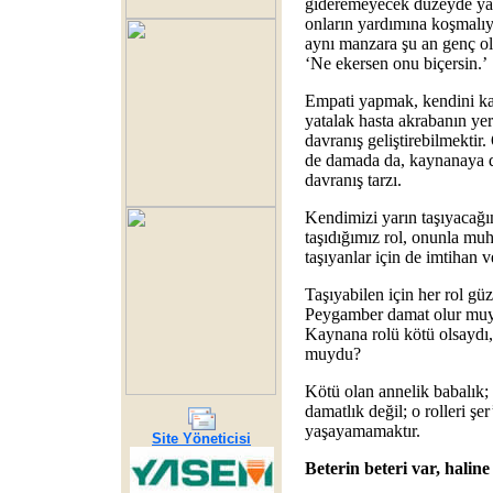
gideremeyecek düzeyde yaşl
onların yardımına koşmalıy
aynı manzara şu an genç ola
‘Ne ekersen onu biçersin.’
Empati yapmak, kendini kay
yatalak hasta akrabanın y
davranış geliştirebilmektir
de damada da, kaynanaya da
davranış tarzı.
Kendimizi yarın taşıyacağım
taşıdığımız rol, onunla muh
taşıyanlar için de imtihan ve
Taşıyabilen için her rol gü
Peygamber damat olur muy
Kaynana rolü kötü olsaydı,
muydu?
Kötü olan annelik babalık; 
damatlık değil; o rolleri şer
yaşayamamaktır.
Site Yöneticisi
Beterin beteri var, haline