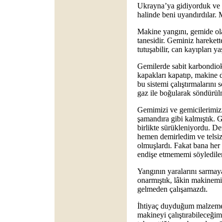
Ukrayna’ya gidiyorduk ve g
halinde beni uyandırdılar. 
Makine yangını, gemide ola
tanesidir. Geminiz harekette
tutuşabilir, can kayıpları ya
Gemilerde sabit karbondioks
kapakları kapatıp, makine d
bu sistemi çalıştırmalarını
gaz ile boğularak söndürül
Gemimizi ve gemicilerimizi 
şamandıra gibi kalmıştık. G
birlikte sürükleniyordu. De
hemen demirledim ve telsiz 
olmuşlardı. Fakat bana her 
endişe etmememi söylediler
Yangının yaralarını sarmaya
onarmıştık, lâkin makinemi
gelmeden çalışamazdı.
İhtiyaç duyduğum malzemele
makineyi çalıştırabileceği