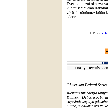
Evet, onun izni olmazsa ya
kudret sahibi olan Rabbimi
görünür-görünmez bütün ka
ederiz…
E-Posta:
vehb
İsm
Ehadiyet tecellîsinden
“Amerikan Federal Soruşt
suçluları bir bakışta tanıy
Kimberly Del Greco, bir mi
sayesinde suçluyu gözbebeğ
Greco, suçluların iris ve k