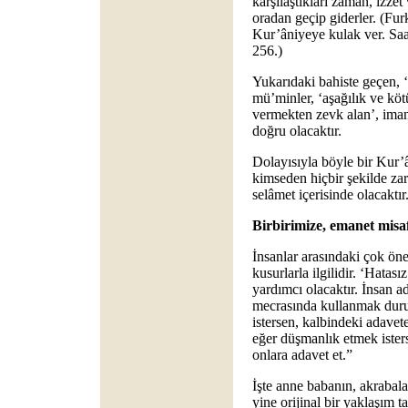
karşılaştıkları zaman, izzet
oradan geçip giderler. (Furk
Kur’âniyeye kulak ver. Saad
256.)
Yukarıdaki bahiste geçen, ‘şe
mü’minler, ‘aşağılık ve köt
vermekten zevk alan’, iman
doğru olacaktır.
Dolayısıyla böyle bir Kur’â
kimseden hiçbir şekilde za
selâmet içerisinde olacaktır
Birbirimize, emanet misaf
İnsanlar arasındaki çok öne
kusurlarla ilgilidir. ‘Hata
yardımcı olacaktır. İnsan a
mecrasında kullanmak dur
istersen, kalbindeki adavet
eğer düşmanlık etmek isterse
onlara adavet et.”
İşte anne babanın, akrabalar
yine orijinal bir yaklaşım ta