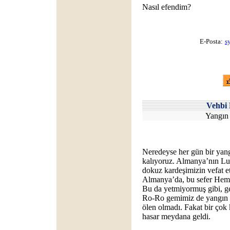
Nasıl efendim?
E-Posta:
s
Vehb
Yangın 
Neredeyse her gün bir yang
kalıyoruz. Almanya’nın Lu
dokuz kardeşimizin vefat et
Almanya’da, bu sefer Heme
Bu da yetmiyormuş gibi, ge
Ro-Ro gemimiz de yangın ç
ölen olmadı. Fakat bir çok
hasar meydana geldi.