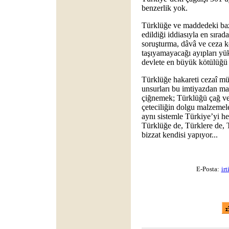
benzerlik yok.
Türklüğe ve maddedeki baz
edildiği iddiasıyla en sırad
soruşturma, dâvâ ve ceza k
taşıyamayacağı ayıpları yü
devlete en büyük kötülüğü 
Türklüğe hakareti cezaî mü
unsurları bu imtiyazdan mah
çiğnemek; Türklüğü çağ ve 
çeteciliğin dolgu malzemele
aynı sistemle Türkiye’yi he
Türklüğe de, Türklere de, 
bizzat kendisi yapıyor...
E-Posta:
ir