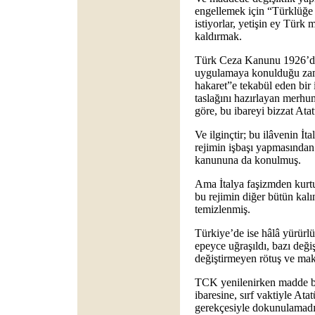
engellemek için “Türklüğe
istiyorlar, yetişin ey Türk m
kaldırmak.
Türk Ceza Kanunu 1926’da 
uygulamaya konulduğu zama
hakaret”e tekabül eden bi
taslağını hazırlayan merh
göre, bu ibareyi bizzat Atat
Ve ilginçtir; bu ilâvenin İt
rejimin işbaşı yapmasından
kanununa da konulmuş.
Ama İtalya faşizmden kurt
bu rejimin diğer bütün kalın
temizlenmiş.
Türkiye’de ise hâlâ yürürl
epeyce uğraşıldı, bazı değiş
değiştirmeyen rötuş ve mak
TCK yenilenirken madde bi
ibaresine, sırf vaktiyle At
gerekçesiyle dokunulamad