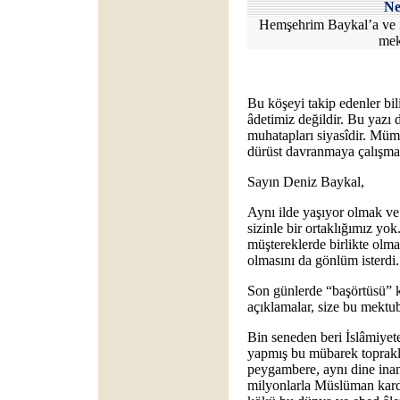
Ne
Hemşehrim Baykal’a ve i
mek
Bu köşeyi takip edenler bil
âdetimiz değildir. Bu yazı d
muhatapları siyasîdir. Mü
dürüst davranmaya çalışmak
Sayın Deniz Baykal,
Aynı ilde yaşıyor olmak v
sizinle bir ortaklığımız yo
müştereklerde birlikte olma
olmasını da gönlüm isterd
Son günlerde “başörtüsü” k
açıklamalar, size bu mektu
Bin seneden beri İslâmiyete
yapmış bu mübarek toprakla
peygambere, aynı dine inan
milyonlarla Müslüman kardeş