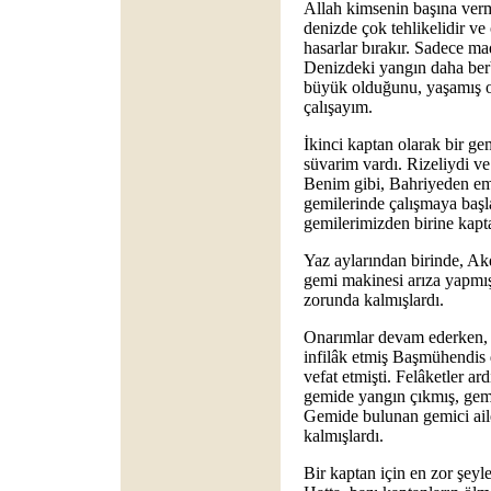
Allah kimsenin başına ver
denizde çok tehlikelidir 
hasarlar bırakır. Sadece ma
Denizdeki yangın daha berb
büyük olduğunu, yaşamış o
çalışayım.
İkinci kaptan olarak bir gem
süvarim vardı. Rizeliydi ve
Benim gibi, Bahriyeden eme
gemilerinde çalışmaya başl
gemilerimizden birine kapt
Yaz aylarından birinde, Akd
gemi makinesi arıza yapmış
zorunda kalmışlardı.
Onarımlar devam ederken, b
infilâk etmiş Başmühendis 
vefat etmişti. Felâketler ar
gemide yangın çıkmış, gemi
Gemide bulunan gemici ail
kalmışlardı.
Bir kaptan için en zor şeyle