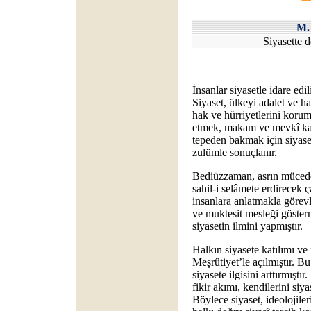
M.
Siyasette d
İnsanlar siyasetle idare edil
Siyaset, ülkeyi adalet ve h
hak ve hürriyetlerini korum
etmek, makam ve mevkî ka
tepeden bakmak için siyaset
zulümle sonuçlanır.
Bediüzzaman, asrın mücedd
sahil-i selâmete erdirecek ç
insanlara anlatmakla görevli
ve muktesit mesleği göster
siyasetin ilmini yapmıştır.
Halkın siyasete katılımı ve
Meşrûtiyet’le açılmıştır. B
siyasete ilgisini arttırmışt
fikir akımı, kendilerini siya
Böylece siyaset, ideolojile