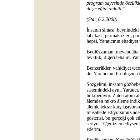
program sayesinde özellikle
düşeceğini anlattı.”
(Star, 6.2.2008)
İnsanın siması, beynindeki e
tabakası, parmak izleri, p
hepsi, Yaratıcının ehadiyet
Bediüzzaman, mevcudâtta iki
tevafuk, diğeri tehalüf. Yani
Benzerlikler, vahidiyet tecell
de, Yaratıcının bir oluşuna i
Sözgelimi, insanın gözbeb
sistemindeki aynı. Yaratıcı
hükmediyor. Zaten atom alt
âlemden mikro âleme indik
âlemle tekrar karşılaşıyors
müşahede ediyorsunuz adeta.
gösterisi, bu gerçeği çok et
seriyor. Eğer izlemediyseni
ederim.
Bediüzzaman, Kur’ân’daki b