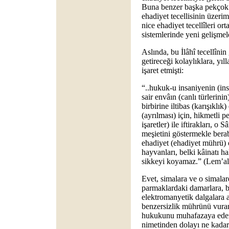
Buna benzer başka pekçok 
ehadiyet tecellisinin üzeri
nice ehadiyet tecellîleri or
sistemlerinde yeni gelişmel
Aslında, bu İlâhî tecellîni
getireceği kolaylıklara, yı
işaret etmişti:
“..hukuk-u insaniyenin (in
sair envâın (canlı türlerini
birbirine iltibas (karışıklı
(ayrılması) için, hikmetli p
işaretler) ile iftirakları, o 
meşietini göstermekle berab
ehadiyet (ehadiyet mührü) o
hayvanları, belki kâinatı ha
sikkeyi koyamaz.” (Lem’alar
Evet, simalara ve o simalar
parmaklardaki damarlara, b
elektromanyetik dalgalara a
benzersizlik mührünü vuran
hukukunu muhafazaya eden
nimetinden dolayı ne kadar 