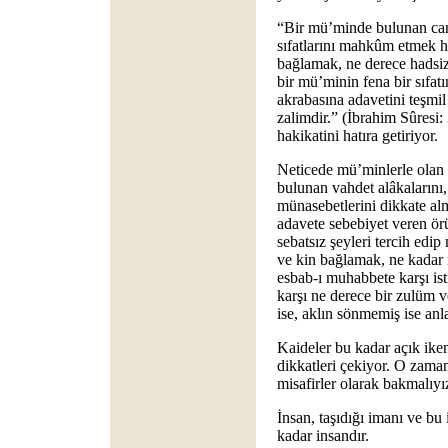
“Bir mü’minde bulunan can
sıfatlarını mahkûm etmek 
bağlamak, ne derece hadsi
bir mü’minin fena bir sıfat
akrabasına adavetini teşmi
zalimdir.” (İbrahim Sûresi:
hakikatini hatıra getiriyor.
Neticede mü’minlerle olan i
bulunan vahdet alâkalarını, 
münasebetlerini dikkate al
adavete sebebiyet veren ör
sebatsız şeyleri tercih edi
ve kin bağlamak, ne kadar r
esbab-ı muhabbete karşı is
karşı ne derece bir zulüm v
ise, aklın sönmemiş ise anl
Kaideler bu kadar açık iken
dikkatleri çekiyor. O zaman
misafirler olarak bakmalıyız
İnsan, taşıdığı imanı ve bu
kadar insandır.