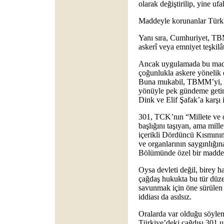
olarak değiştirilip, yine ufak
Maddeyle korunanlar Türklü
Yanı sıra, Cumhuriyet, TB
askerî veya emniyet teşkilâ
Ancak uygulamada bu madd
çoğunlukla askere yönelik el
Buna mukabil, TBMM’yi, hü
yönüyle pek gündeme getiri
Dink ve Elif Şafak’a karşı iş
301, TCK’nın “Millete ve de
başlığını taşıyan, ama mill
içerikli Dördüncü Kısmının
ve organlarının saygınlığın
Bölümünde özel bir madde o
Oysa devleti değil, birey h
çağdaş hukukta bu tür düze
savunmak için öne sürülen 
iddiası da asılsız.
Oralarda var olduğu söylen
Türkiye’deki çağdışı 301 u