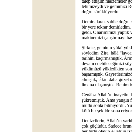
talep ettiğim malzemeler gö
lehimizeydi ve gemimizi Ro
doğru sürüklüyordu.
Demir alarak sahile doğru
bir yere tekrar demirledim.
geldi. Onarımımızı yaptık 
makinemizi çalıştırmayı ba
Şirkete, geminin yükü yükl
söyledim. Zira, hâlâ “layc
tarihini kaçırmamıştık. Ar
devam edebileceğimizi söyl
yükümüzü yükledikten sonr
başarmıştık. Gayretlerimizd
almıştık, lâkin daha güzel 
limana ulaşmıştık. Benim i
Cenâb-ı Allah’ın inayetini 
şükretmiştik. Ama yangın fe
mutlu sonla bitmiyordu. Yu
kötü bir şekilde sona eriyo
Denizcilerin, Allah’ın varl
çok güçlüdür. Sadece fırtın
her türlü olayın Allah’ın iz