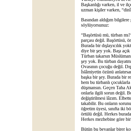
Başkanlığı varken, il ve il
uzman kişiler varken, “din
Basından aldığım bilgilere
söylüyorsunuz:
“Başörtüsü mü, türban mı?
parçası değil. Başörtüsü, 
Burada bir dışlayıcılık yok
diye bir şey yok. Başı açı
Türban takarsın Müslümansı
şey yok. Bu türban dayatma
Ovasının çocuğu değil. Dışa
İslâmiyetin özünü anlatırsa
başka bir şey. Burada bir r
hem bu türbanlı çocuklarla 
düşmansın. Geçen Taha Aky
onlarla ilgili sorun değil. 
değiştirilmesi lâzım. Elbett
takabilir. Bu onların sorunu
öğretim üyesi, sınıfta iki b
örtülü değil. Herkes burad
Herkes mezhebine göre birb
Bütün bu beyanlar birer ko