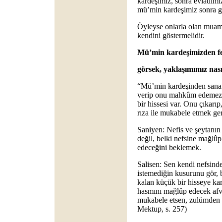
kardeşimiz, sonra evlâdımı
mü’min kardeşimiz sonra ge
Öyleyse onlarla olan muame
kendini göstermelidir.
Mü’min kardeşimizden fe
görsek, yaklaşımımız nası
“Mü’min kardeşinden sana g
verip onu mahkûm edemezs
bir hissesi var. Onu çıkarıp
rıza ile mukabele etmek ger
Saniyen: Nefis ve şeytanın 
değil, belki nefsine mağl
edeceğini beklemek.
Salisen: Sen kendi nefsin
istemediğin kusurunu gör, b
kalan küçük bir hisseye kar
hasmını mağlûp edecek afv 
mukabele etsen, zulümden v
Mektup, s. 257)