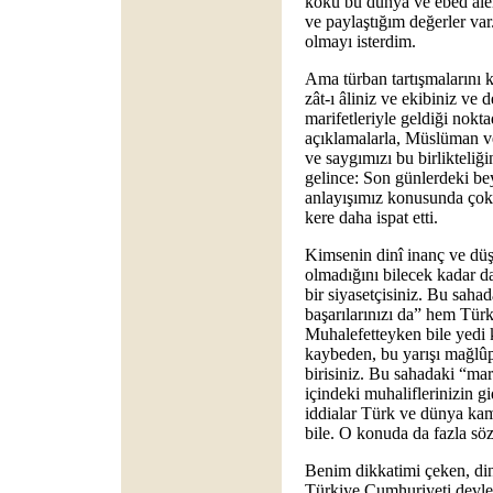
kökü bu dünya ve ebed âl
ve paylaştığım değerler var.
olmayı isterdim.
Ama türban tartışmalarını ka
zât-ı âliniz ve ekibiniz ve 
marifetleriyle geldiği nokta
açıklamalarla, Müslüman ve
ve saygımızı bu birlikteli
gelince: Son günlerdeki bey
anlayışımız konusunda çok
kere daha ispat etti.
Kimsenin dinî inanç ve dü
olmadığını bilecek kadar d
bir siyasetçisiniz. Bu sahad
başarılarınızı da” hem Tür
Muhalefetteyken bile yedi k
kaybeden, bu yarışı mağlûp 
birisiniz. Bu sahadaki “mar
içindeki muhaliflerinizin 
iddialar Türk ve dünya kam
bile. O konuda da fazla sö
Benim dikkatimi çeken, din 
Türkiye Cumhuriyeti devleti