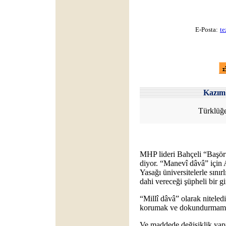
E-Posta:
te
Kazı
Türklüğe
MHP lideri Bahçeli “Başör
diyor. “Manevî dâvâ” için A
Yasağı üniversitelerle sınır
dahi vereceği şüpheli bir 
“Millî dâvâ” olarak niteled
korumak ve dokundurmam
Ve maddede değişiklik yapm