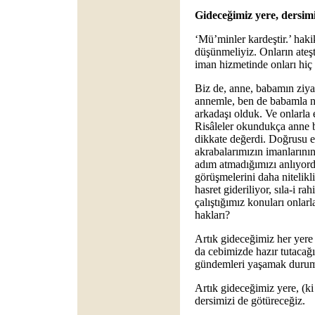
Gideceğimiz yere, dersimi
‘Mü’minler kardeştir.’ haki
düşünmeliyiz. Onların ateş
iman hizmetinde onları hiç
Biz de, anne, babamın ziyare
annemle, ben de babamla nur
arkadaşı olduk. Ve onlarla 
Risâleler okundukça anne ba
dikkate değerdi. Doğrusu eş
akrabalarımızın imanlarının
adım atmadığımızı anlıyord
görüşmelerini daha nitelikl
hasret gideriliyor, sıla-i r
çalıştığımız konuları onlar
hakları?
Artık gideceğimiz her yere
da cebimizde hazır tutacağ
gündemleri yaşamak durum
Artık gideceğimiz yere, (ki
dersimizi de götüreceğiz.