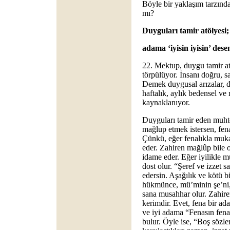
Böyle bir yaklaşım tarzında
mı?
Duyguları tamir atölyesi;
adama ‘iyisin iyisin’ desen
22. Mektup, duygu tamir atöl
törpülüyor. İnsanı doğru, sağ
Demek duygusal arızalar, da
haftalık, aylık bedensel v
kaynaklanıyor.
Duyguları tamir eden muht
mağlup etmek istersen, fena
Çünkü, eğer fenalıkla muk
eder. Zahiren mağlûp bile o
idame eder. Eğer iyilikle m
dost olur. “Şeref ve izzet sa
edersin. Aşağılık ve kötü bi
hükmünce, mü’minin şe’ni, 
sana musahhar olur. Zahiren
kerimdir. Evet, fena bir ad
ve iyi adama “Fenasın fen
bulur. Öyle ise, “Boş sözler