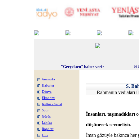
"Gerçekten" haber verir
09 
Anasayfa
S. Ba
Haberler
Rahmanın vediaları il
Dünya
Ekonomi
Kültür - Sanat
Spor
İnsanları, taşımadıkları 
Görüş
Lahika
düşünerek sevmeliyiz
Röportaj
İman gözüyle bakınca her 
Dizi