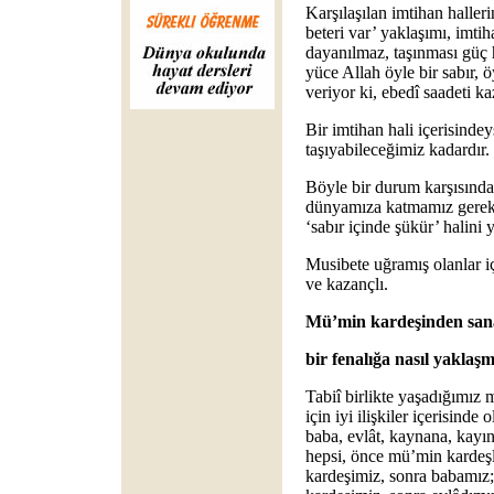
Karşılaşılan imtihan hallerin
beteri var’ yaklaşımı, imtih
dayanılmaz, taşınması güç h
yüce Allah öyle bir sabır, 
veriyor ki, ebedî saadeti ka
Bir imtihan hali içerisindey
taşıyabileceğimiz kadardır.
Böyle bir durum karşısında d
dünyamıza katmamız gerekec
‘sabır içinde şükür’ halini 
Musibete uğramış olanlar içi
ve kazançlı.
Mü’min kardeşinden san
bir fenalığa nasıl yaklaşm
Tabiî birlikte yaşadığımız
için iyi ilişkiler içerisind
baba, evlât, kaynana, kayın
hepsi, önce mü’min kardeş
kardeşimiz, sonra babamı