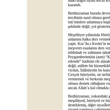
halkı doğru siyasî tercih 
kazandı.
Bediüzzaman burada devrey
tercihinin nasıl olması ger
mü’minlere anlatmaya başlad
şeklinde değil, yol gösterme
Meşrûtiyet yıllarında Hürri
anlamını halka ders verme
yaptı. Kur’ân-ı Kerim’in ins
meşveret esaslarını ders ver
isbibdadı ve zalimane tah
Peygamberimizin (asm) “Ka
edendir” hadisini ele alarak
değil, millete bir hizmetkâr
vicdan, İslâmiyetin bu kanu
Gerçek hürriyetin, ne nefsi
vermemek ve herkesin meşr
olması demek olduğunu vurg
ancak Allah’a kul olmakla
Bediüzzaman, yukarıdaki ge
meşrûtiyeti, hürriyeti ve hi
desteklemiş, diğer siyasîl
siyaset yapmaya çağırmıştır.