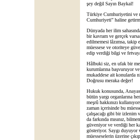
şey değil Sayın Baykal!
Türkiye Cumhuriyetini ve m
Cumhuriyeti” haline getir
Dünyada her ilim sahasında
bir kavram ve gerçek varsa
edilmemesi lâzımsa, takip 
müessese ve otoriteye güv
edip verdiği bilgi ve fetva
Hâlbuki siz, en ufak bir me
kurumlarına başvuruyor ve
mukaddese ait konularda n
Doğrusu meraka değer!
Hukuk konusunda, Anayasa
bütün yargı organlarına h
meşrû hakkınızı kullanıyor
zaman içerisinde bu müesses
çalışacağı gibi bir izlenim 
da farkında mısınız, bilme
güveniyor ve verdiği her 
gösteriyor. Saygı duyuyor
müesseselerin üzerine çıkıp