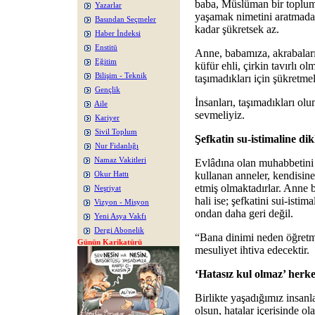
baba, Müslüman bir toplu
Yazarlar
yaşamak nimetini aratmadan
Basından Seçmeler
kadar şükretsek az.
Haber İndeksi
Enstitü
Anne, babamıza, akrabaları
Eğitim
küfür ehli, çirkin tavırlı o
Bilişim - Teknik
taşımadıkları için şükretmel
Gençlik
İnsanları, taşımadıkları ol
Aile
sevmeliyiz.
Kariyer
Sivil Toplum
Şefkatin su-istimaline di
Nur Fidanlığı
Namaz Vakitleri
Evlâdına olan muhabbetini
kullanan anneler, kendisine 
Okur Hattı
etmiş olmaktadırlar. Anne b
Neşriyat
hali ise; şefkatini sui-istim
Vizyon - Misyon
ondan daha geri değil.
Yeni Asya Vakfı
Dergi Abonelik
“Bana dinimi neden öğretme
Günün Karikatürü
mesuliyet ihtiva edecektir.
‘Hatasız kul olmaz’ herkes
Birlikte yaşadığımız insanla
olsun, hatalar içerisinde o