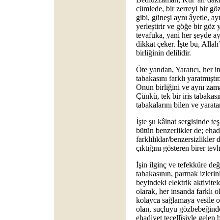
cümlede, bir zerreyi bir gö
gibi, güneşi aynı âyetle, 
yerleştirir ve göğe bir göz
tevafuka, yani her şeyde 
dikkat çeker. İşte bu, Allah’
birliğinin delilidir.
Öte yandan, Yaratıcı, her 
tabakasını farklı yaratmıştır
Onun birliğini ve aynı zama
Çünkü, tek bir iris tabakası
tabakalarını bilen ve yaratan
İşte şu kâinat sergisinde teş
bütün benzerlikler de; ehadi
farklılıklar/benzersizlikler 
çıktığını gösteren birer te
İşin ilginç ve tefekküre değe
tabakasının, parmak izleri
beyindeki elektrik aktivitele
olarak, her insanda farklı 
kolayca sağlamaya vesile 
olan, suçluyu gözbebeğind
ehadiyet tecellîsiyle gelen 