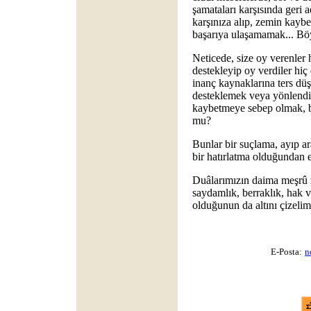
şamataları karşısında geri 
karşınıza alıp, zemin kay
başarıya ulaşamamak... Böy
Neticede, size oy verenler 
destekleyip oy verdiler hi
inanç kaynaklarına ters düş
desteklemek veya yönlendi
kaybetmeye sebep olmak, bu
mu?
Bunlar bir suçlama, ayıp ar
bir hatırlatma olduğundan e
Duâlarımızın daima meşrû z
saydamlık, berraklık, hak 
olduğunun da altını çizelim
E-Posta:
n