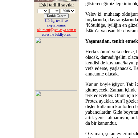
göstereceğimiz tepkinin ölç
Eski tarihli sayılar
Velev ki, muhatap olduğum
huylarında, davranışlarında
Görüş, teklif ve
‘Kötülüğe, iyiliğin en güze
eleştirilerinizi
okurhatti@yeniasya.com.tr
İslâm’a yakışan bir davranış
adresine bekliyoruz.
Yaşamadan, tenkit etmek
Herkes ömrü vefa ederse, h
olacak, damadı/gelini olaca
kendisi de kaynana/kayın p
vefa ederse, yaşlanacak. B
anneanne olacak.
Kanun böyle işliyor. Tabiî
gitmeyecek. Zaman içinde k
terk edecekler. Onun için 
Protez ayaklar, sun’î gözler
dişler kullanım kontörleri 
yabancılardır. Gıda boyutun
artık yenisi alınamıyor, onla
da bir kanundur.
O zaman, şu an evlerimizde 