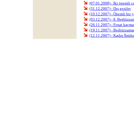
(07.01.2008) - İki önemli ç
(31.12.2007) - Dış geziler
(10.12.2007) - Önemli bir y
(03.12.2007) - 8. Bediüz
(26.11.2007) - Fırsat kaçma
(19.11.2007) - Bediüzzama
(12.11.2007) - Kadın İlmiha