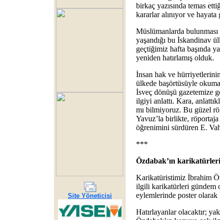
birkaç yazısında temas ettiğ
kararlar alınıyor ve hayata g
Müslümanlarda bulunması g
yaşandığı bu İskandinav ülk
geçtiğimiz hafta başında yay
yeniden hatırlamış olduk.
İnsan hak ve hürriyetlerini
ülkede başörtüsüyle okum
İsveç dönüşü gazetemize g
ilgiyi anlattı. Kara, anlattı
mı bilmiyoruz. Bu güzel rö
Yavuz’la birlikte, röportaja
öğrenimini sürdüren E. Vah
***
Özdabak’ın karikatürler
Karikatüristimiz İbrahim Ö
ilgili karikatürleri gündem
eylemlerinde poster olarak
Site Yöneticisi
Hatırlayanlar olacaktır; ya