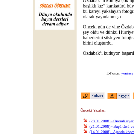
Özdabak’ın konuya çok ilgin
başlıklı kız” karikatürü bü
bu kareyi yakalayan fotoğr
olarak yayınlanmıştı.
Önceki gün de yine Özdaba
şey oldu ve dünkü Hürriyet 
haberlerini süsleyen fotoğr
birini oluşturdu.
Özdabak’ı kutluyor, başarıl
E-Posta:
yeniasy
Önceki Yazıları
(28.01.2008) - Önemli uyarı
(21.01.2008) - Başörtüsü v
(14.01.2008) - Ajanda köşe