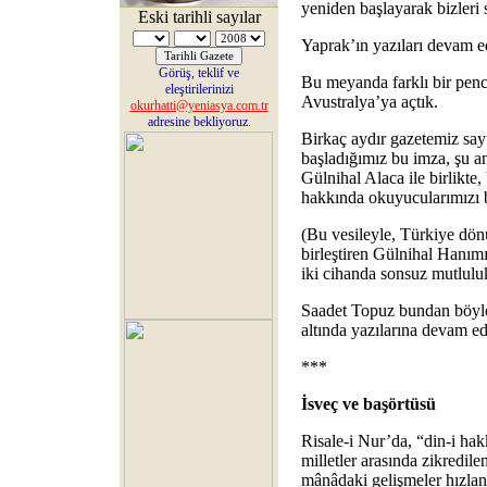
yeniden başlayarak bizleri 
Eski tarihli sayılar
Yaprak’ın yazıları devam e
Görüş, teklif ve
Bu meyanda farklı bir penc
eleştirilerinizi
Avustralya’ya açtık.
okurhatti@yeniasya.com.tr
adresine bekliyoruz.
Birkaç aydır gazetemiz sa
başladığımız bu imza, şu 
Gülnihal Alaca ile birlikte,
hakkında okuyucularımızı bi
(Bu vesileyle, Türkiye dö
birleştiren Gülnihal Hanımı 
iki cihanda sonsuz mutluluk
Saadet Topuz bundan böyle
altında yazılarına devam e
***
İsveç ve başörtüsü
Risale-i Nur’da, “din-i ha
milletler arasında zikredil
mânâdaki gelişmeler hızlan