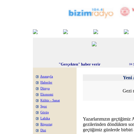
"Gerçekten" haber verir
04 
Anasayfa
Yeni 
Haberler
Dünya
Gezi n
Ekonomi
Kültür - Sanat
Spor
Görüş
Yazarlarımızın geçtiğimiz A
Lahika
gezilerinden döndükten sonr
Röportaj
geçtiğimiz günlerde birbiri 
Dizi