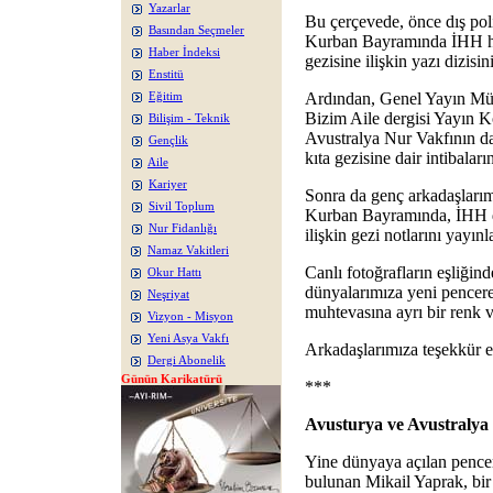
Yazarlar
Bu çerçevede, önce dış pol
Basından Seçmeler
Kurban Bayramında İHH hey
Haber İndeksi
gezisine ilişkin yazı dizisini
Enstitü
Ardından, Genel Yayın Mü
Eğitim
Bizim Aile dergisi Yayın 
Bilişim - Teknik
Avustralya Nur Vakfının dav
Gençlik
kıta gezisine dair intibalar
Aile
Kariyer
Sonra da genç arkadaşları
Sivil Toplum
Kurban Bayramında, İHH da
Nur Fidanlığı
ilişkin gezi notlarını yayınl
Namaz Vakitleri
Canlı fotoğrafların eşliğind
Okur Hattı
dünyalarımıza yeni pencere
Neşriyat
muhtevasına ayrı bir renk ve
Vizyon - Misyon
Yeni Asya Vakfı
Arkadaşlarımıza teşekkür e
Dergi Abonelik
Günün Karikatürü
***
Avusturya ve Avustralya
Yine dünyaya açılan pence
bulunan Mikail Yaprak, bir 