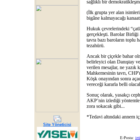
sağlıklı bir demokratikleşm
(İlk grupta yer alan isimler
bigâne kalmayacağı kanaat
Hukuk çevrelerindeki “çatla
gerçekleşti. Barolar Birliğ
tavra bazı baroların toplu 
tezahürü.
Ancak bir çiçekle bahar ol
belirleyici olan Danıştay v
verilen mesajlar, ne yazık 
Mahkemesinin tavrı, CHP'n
Köşk onayından sonra açaca
vereceği kararla belli olaca
Sonuç olarak, yasakçı cephe
AKP’nin izlediği yöntemle 
zora sokacak gibi...
*Tedavi altındaki annem iç
Site Yöneticisi
E-Posta:
ir