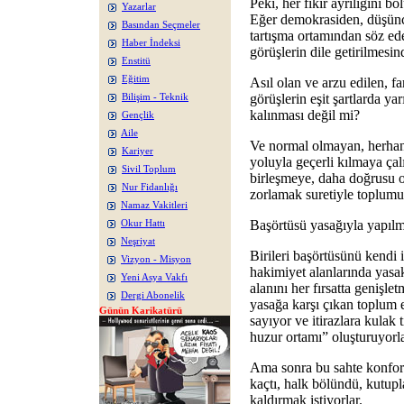
Peki, her fikir ayrılığını
Yazarlar
Eğer demokrasiden, düşünc
Basından Seçmeler
tartışma ortamından söz ed
Haber İndeksi
görüşlerin dile getirilmesi
Enstitü
Eğitim
Asıl olan ve arzu edilen, far
görüşlerin eşit şartlarda y
Bilişim - Teknik
kalınması değil mi?
Gençlik
Aile
Ve normal olmayan, herhan
Kariyer
yoluyla geçerli kılmaya çalı
Sivil Toplum
birleşmeye, daha doğrusu o
Nur Fidanlığı
zorlamak suretiyle toplumu 
Namaz Vakitleri
Başörtüsü yasağıyla yapılm
Okur Hattı
Neşriyat
Birileri başörtüsünü kendi
Vizyon - Misyon
hakimiyet alanlarında yasa
Yeni Asya Vakfı
alanını her fırsatta genişle
Dergi Abonelik
yasağa karşı çıkan toplum 
Günün Karikatürü
sayıyor ve itirazlara kulak 
huzur ortamı” oluşturuyorla
Ama sonra bu sahte konfo
kaçtı, halk bölündü, kutupl
kaldırmak istiyorlar.