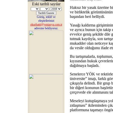
Eski tarihli sayılar
Haksız bir yasak üzerine bi
ve birliktelik görüntüsün
başından beri belliydi.
Görüş, teklif ve
eleştirilerinizi
okurhatti@yeniasya.com.tr
Yasağı kaldırma girişiminin 
adresine bekliyoruz.
ve ayrıca bunun için takip 
evvelce geniş şekilde dile g
tutmak kaydıyla, son tartı
mukadder olan neticeye kap
da vesile olduğunu ifade et
Bu tartışmalarla, toplumun
kıyısından hukuk çevrelerin
dağılmaya başladı.
Senelerce YÖK ve rektörler
üniversite” imajı, farklı gö
çıkışıyla delindi. Bir grup
bir diğeri konunun başörtüs
çerçevede ele alınmasını tal
Meseleyi kutuplaşmaya yol 
zıtlaşması” ikileminden çık
platformuna taşımayı öngör