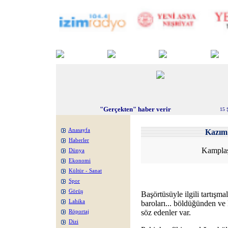
"Gerçekten" haber verir
15 
Anasayfa
Kazı
Haberler
Kampla
Dünya
Ekonomi
Kültür - Sanat
Spor
Görüş
Başörtüsüyle ilgili tartışma
Lahika
baroları... böldüğünden v
söz edenler var.
Röportaj
Dizi