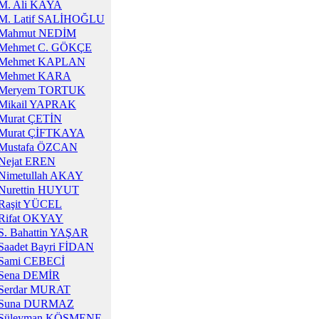
M. Ali KAYA
M. Latif SALİHOĞLU
Mahmut NEDİM
Mehmet C. GÖKÇE
Mehmet KAPLAN
Mehmet KARA
Meryem TORTUK
Mikail YAPRAK
Murat ÇETİN
Murat ÇİFTKAYA
Mustafa ÖZCAN
Nejat EREN
Nimetullah AKAY
Nurettin HUYUT
Raşit YÜCEL
Rifat OKYAY
S. Bahattin YAŞAR
Saadet Bayri FİDAN
Sami CEBECİ
Sena DEMİR
Serdar MURAT
Suna DURMAZ
Süleyman KÖSMENE