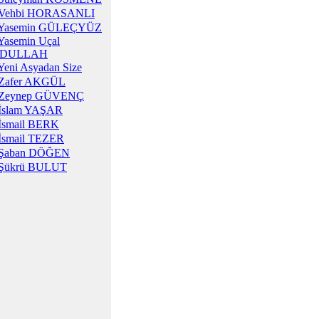
Vehbi HORASANLI
Yasemin GÜLEÇYÜZ
Yasemin Uçal
DULLAH
Yeni Asyadan Size
Zafer AKGÜL
Zeynep GÜVENÇ
İslam YAŞAR
İsmail BERK
İsmail TEZER
Şaban DÖĞEN
Şükrü BULUT