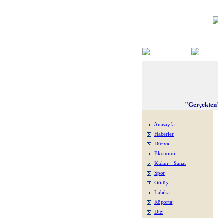
"Gerçekten"
Anasayfa
Haberler
Dünya
Ekonomi
Kültür - Sanat
Spor
Görüş
Lahika
Röportaj
Dizi