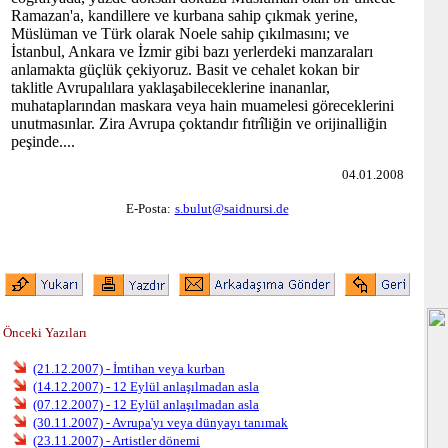
Ramazan'a, kandillere ve kurbana sahip çıkmak yerine,
Müslüman ve Türk olarak Noele sahip çıkılmasını; ve
İstanbul, Ankara ve İzmir gibi bazı yerlerdeki manzaraları
anlamakta güçlük çekiyoruz. Basit ve cehalet kokan bir
taklitle Avrupalılara yaklaşabileceklerine inananlar,
muhataplarından maskara veya hain muamelesi göreceklerini
unutmasınlar. Zira Avrupa çoktandır fıtrîliğin ve orijinalliğin
peşinde....
04.01.2008
E-Posta:
s.bulut@saidnursi.de
Önceki Yazıları
(21.12.2007) - İmtihan veya kurban
(14.12.2007) - 12 Eylül anlaşılmadan asla
(07.12.2007) - 12 Eylül anlaşılmadan asla
(30.11.2007) - Avrupa'yı veya dünyayı tanımak
(23.11.2007) - Artistler dönemi