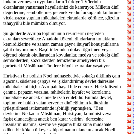
imkânı vermeyen uygulamaların Türkiye TV'lerinin
ekranlarına yansıması hayallerinizi de karartıyor. Milletin dinî
değerlerine, sembollerine, gelenek ve dinî arkaplanlı kültürüne
vicdansızca yapılan müdahaleleri ekranlarda görünce, güzelin
tahayyülü bile mümkün olmuyor.
Şu günlerde Avrupa toplumunun resimlerini neşreden
ekranları seyrettikçe Anadolu kökenli dindarların tırnaklarını
kemirdiklerine ve zaman zaman gayr-ı ihtiyarî konuştuklarına
şahit oluyorsunuz. Başörtülerinden dolayı öğretmen veya
öğrenci olarak okullarından kovulanlar, medya ve sokağı dinî
sembollerden, sözcüklerden temizleme ameliyeleri biz
gurbetteki Müslüman Türklere büyük ıztıraplar yaşatıyor.
Hıristiyan bir polisin Noel münasebetiyle sokağa dikilmiş çam
ağacına, süslenen çarşıya ve ışıklandırılmış devlet dairesine
müdahalesini hiçbir Avrupalı hayal bile edemez. Hele kilisenin
çanına, papazın vaazına, rahibelerin kıyafet ve korolarına
müdahale ise ancak cinnetle izah edilebilir. Burada devlet,
toplum ve hakikî vatanperverler dinî eğitimin kalitesinin
iyileştirilmesi istikametinde işbirliği yapmışken, "Ben
devletim. Ne kadar Müslüman, Hıristiyan, komünist veya
faşist olunacağına ancak ben karar veririm" dercesine
insanların inanma, sevme ve yaşama hukukuna müdahale
edilen bir köken ülkeye sahip olmanın utancını ancak Noeli