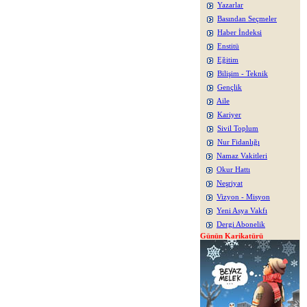
Yazarlar
Basından Seçmeler
Haber İndeksi
Enstitü
Eğitim
Bilişim - Teknik
Gençlik
Aile
Kariyer
Sivil Toplum
Nur Fidanlığı
Namaz Vakitleri
Okur Hattı
Neşriyat
Vizyon - Misyon
Yeni Asya Vakfı
Dergi Abonelik
Günün Karikatürü