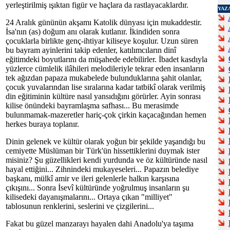
yerleştirilmiş ışıktan figür ve haçlara da rastlayacaklardır.
YAZ
24 Aralık gününün akşamı Katolik dünyası için mukaddestir.
İsa'nın (as) doğum anı olarak kutlanır. İkindiden sonra
çocuklarla birlikte genç-ihtiyar kiliseye koşulur. Uzun süren
bu bayram ayinlerini takip edenler, katılımcıların dinî
eğitimdeki boyutlarını da müşahede edebilirler. İbadet kasdıyla
yüzlerce cümlelik ilâhileri melodileriyle tekrar eden insanların
tek ağızdan papaza mukabelede bulunduklarına şahit olanlar,
çocuk yuvalarından lise sıralarına kadar tatbikî olarak verilmiş
din eğitiminin kültüre nasıl yansıdığını görürler. Ayin sonrası
kilise önündeki bayramlaşma safhası... Bu merasimde
bulunmamak-mazeretler hariç-çok çirkin kaçacağından hemen
herkes buraya toplanır.
Dinin gelenek ve kültür olarak yoğun bir şekilde yaşandığı bu
cemiyette Müslüman bir Türk'ün hissettiklerini duymak ister
misiniz? Şu güzellikleri kendi yurdunda ve öz kültüründe nasıl
hayal ettiğini... Zihnindeki mukayeseleri... Papazın belediye
başkanı, mülkî amir ve ileri gelenlerle halkın karşısına
çıkışını... Sonra İsevî kültüründe yoğrulmuş insanların şu
kilisedeki dayanışmalarını... Ortaya çıkan "milliyet"
tablosunun renklerini, seslerini ve çizgilerini...
Fakat bu güzel manzarayı hayalen dahi Anadolu'ya taşıma