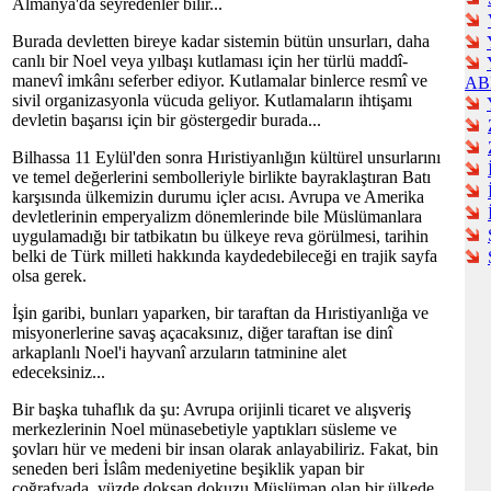
Almanya'da seyredenler bilir...
Burada devletten bireye kadar sistemin bütün unsurları, daha
canlı bir Noel veya yılbaşı kutlaması için her türlü maddî-
manevî imkânı seferber ediyor. Kutlamalar binlerce resmî ve
AB
sivil organizasyonla vücuda geliyor. Kutlamaların ihtişamı
devletin başarısı için bir göstergedir burada...
Bilhassa 11 Eylül'den sonra Hıristiyanlığın kültürel unsurlarını
ve temel değerlerini sembolleriyle birlikte bayraklaştıran Batı
karşısında ülkemizin durumu içler acısı. Avrupa ve Amerika
devletlerinin emperyalizm dönemlerinde bile Müslümanlara
uygulamadığı bir tatbikatın bu ülkeye reva görülmesi, tarihin
belki de Türk milleti hakkında kaydedebileceği en trajik sayfa
olsa gerek.
İşin garibi, bunları yaparken, bir taraftan da Hıristiyanlığa ve
misyonerlerine savaş açacaksınız, diğer taraftan ise dinî
arkaplanlı Noel'i hayvanî arzuların tatminine alet
edeceksiniz...
Bir başka tuhaflık da şu: Avrupa orijinli ticaret ve alışveriş
merkezlerinin Noel münasebetiyle yaptıkları süsleme ve
şovları hür ve medeni bir insan olarak anlayabiliriz. Fakat, bin
seneden beri İslâm medeniyetine beşiklik yapan bir
coğrafyada, yüzde doksan dokuzu Müslüman olan bir ülkede