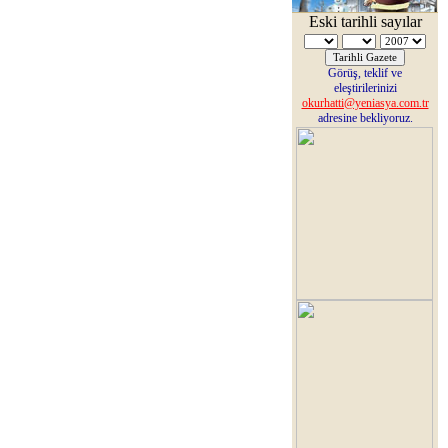
Eski tarihli sayılar
Görüş, teklif ve
eleştirilerinizi
okurhatti@yeniasya.com.tr
adresine bekliyoruz.