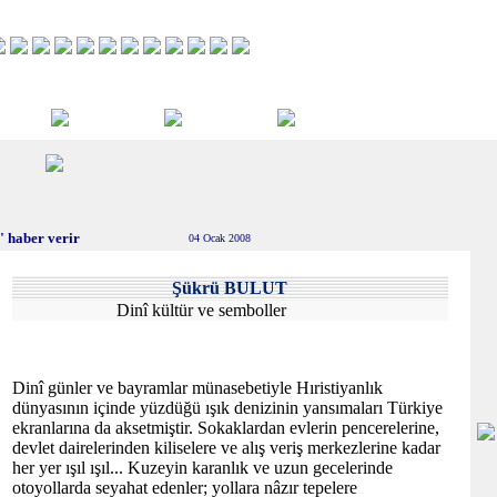
 haber verir
04 Ocak 2008
Şükrü BULUT
Dinî kültür ve semboller
Dinî günler ve bayramlar münasebetiyle Hıristiyanlık
dünyasının içinde yüzdüğü ışık denizinin yansımaları Türkiye
ekranlarına da aksetmiştir. Sokaklardan evlerin pencerelerine,
devlet dairelerinden kiliselere ve alış veriş merkezlerine kadar
her yer ışıl ışıl... Kuzeyin karanlık ve uzun gecelerinde
otoyollarda seyahat edenler; yollara nâzır tepelere