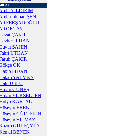
ARLAR
Abdil YILDIRIM
Abdurrahman ŞEN
Ali FERŞADOĞLU
Ali OKTAY
Cevat ÇAKIR
Cevher İLHAN
Davut ŞAHİN
Fahri UTKAN
Faruk ÇAKIR
Gökçe OK
Habib FİDAN
Hakan YALMAN
Halil USLU
Hasan GÜNEŞ
Hasan YÜKSELTEN
Hülya KARTAL
Hüseyin EREN
Hüseyin GÜLTEKİN
Hüseyin YILMAZ
Kazım GÜLEÇYÜZ
Kemal BENEK