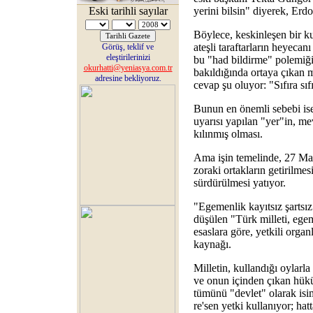
Eski tarihli sayılar
yerini bilsin" diyerek, Erdo
Böylece, keskinleşen bir k
ateşli taraftarların heyecan
Görüş, teklif ve
eleştirilerinizi
bu "had bildirme" polemiği
okurhatti@yeniasya.com.tr
bakıldığında ortaya çıkan 
adresine bekliyoruz.
cevap şu oluyor: "Sıfıra sıfır
Bunun en önemli sebebi ise,
uyarısı yapılan "yer"in, m
kılınmış olması.
Ama işin temelinde, 27 May
zoraki ortakların getirilme
sürdürülmesi yatıyor.
"Egemenlik kayıtsız şartsız
düşülen "Türk milleti, ege
esaslara göre, yetkili organ
kaynağı.
Milletin, kullandığı oylarla
ve onun içinden çıkan hük
tümünü "devlet" olarak isi
re'sen yetki kullanıyor; ha