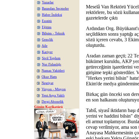
Yazarlar
Meselâ Van Rektörü Yücel A
Basından Seçmeler
rektörlere, bu sözü kullan
Haber İndeksi
gazetelerde çıktı
Enstitü
Eğitim
Ardından Org. Büyükanıt'
seçildikten sonra yaptığı 
Bilişim - Teknik
sözü içeren cevabı, 3 Eki
Gençlik
oluşturdu.
Aile
Kariyer
Aradan zaman geçti; 22 Te
Sivil Toplum
hükümet kuruldu, AKP yen
Nur Fidanlığı
getireceğinin işaretlerini v
Namaz Vakitleri
girişime tepki gösterdiler. 
Okur Hattı
"Herkes yerini bilsin" hatır
Ekim'de medya gündemine 
Neşriyat
Vizyon - Misyon
Birkaç gün önceki son ders,
Yeni Asya Vakfı
en son halkasını oluşturuyo
Dergi Abonelik
Günün Karikatürü
Tabiî, siyasî iktidarın baş
yerini ve haddini bilsin" di
eli armut toplamıyor. Bunla
cevap verilmiyor, ama son 
Anayasa Mahkemesinin çokta
eski başkanı Yekta Güngör