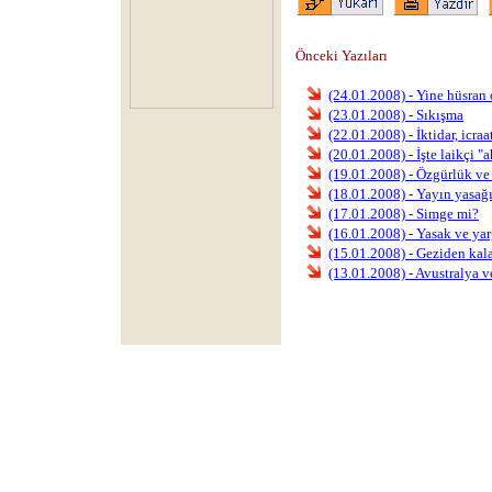
Önceki Yazıları
(24.01.2008) - Yine hüsran
(23.01.2008) - Sıkışma
(22.01.2008) - İktidar, icraa
(20.01.2008) - İşte laikçi "
(19.01.2008) - Özgürlük ve 
(18.01.2008) - Yayın yasağ
(17.01.2008) - Simge mi?
(16.01.2008) - Yasak ve yar
(15.01.2008) - Geziden kal
(13.01.2008) - Avustralya v