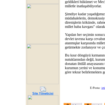
geldikleri hükümet ve Mec
milletle inatlaşabiliyorlar.
Şimdiye kadar yaşadığımız 
müdahalelerin, demokrasiye
direnişlerin kökünde, rahm
millet baba kavgası" olarak 
Yapılan her seçimin sonucu
devlet tavrına karşı cevabın
atanmışlar karşısında millet
getirmekte zorlanıyor ve ço
Bu kısır döngüyü kırmanın y
nutuklarından değil, kuruml
donatan ihtilâl anayasasını
kurumun yerini ve konumu
göre tekrar belirlemekten g
E-Posta:
ir
Site Yöneticisi