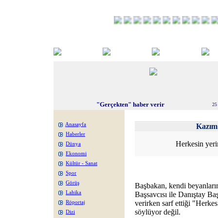
"Gerçekten" haber verir
25
Anasayfa
Kazı
Haberler
Herkesin yerin
Dünya
Ekonomi
Kültür - Sanat
Spor
Görüş
Başbakan, kendi beyanların
Lahika
Başsavcısı ile Danıştay Baş
verirken sarf ettiği "Herkes
Röportaj
söylüyor değil.
Dizi