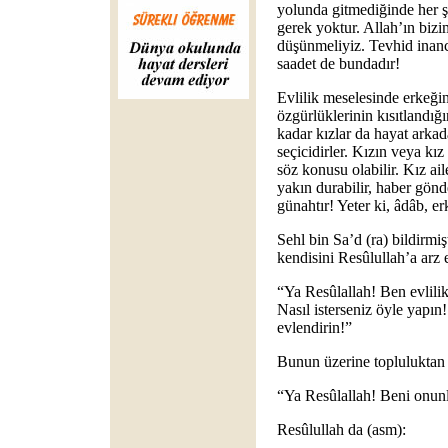
yolunda gitmediğinde her ş
gerek yoktur. Allah’ın bizim
düşünmeliyiz. Tevhid inancı
saadet de bundadır!
Evlilik meselesinde erkeği
özgürlüklerinin kısıtlandığ
kadar kızlar da hayat arkad
seçicidirler. Kızın veya kız
söz konusu olabilir. Kız ai
yakın durabilir, haber gönde
günahtır! Yeter ki, âdâb, e
Sehl bin Sa’d (ra) bildirmiş
kendisini Resûlullah’a arz e
“Ya Resûlallah! Ben evlilik
Nasıl isterseniz öyle yapın! 
evlendirin!”
Bunun üzerine topluluktan b
“Ya Resûlallah! Beni onunl
Resûlullah da (asm):