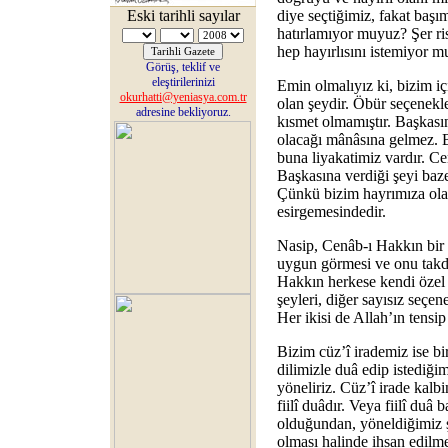
Eski tarihli sayılar
diye seçtiğimiz, fakat başım
hatırlamıyor muyuz? Şer ri
hep hayırlısını istemiyor 
Görüş, teklif ve
eleştirilerinizi
Emin olmalıyız ki, bizim iç
okurhatti@yeniasya.com.tr
olan şeydir. Öbür seçenekler
adresine bekliyoruz.
kısmet olmamıştır. Başkasın
olacağı mânâsına gelmez. Bi
buna liyakatimiz vardır. Ce
Başkasına verdiği şeyi baze
Çünkü bizim hayrımıza olan
esirgemesindedir.
Nasip, Cenâb-ı Hakkın bir 
uygun görmesi ve onu takdi
Hakkın herkese kendi özel 
şeyleri, diğer sayısız seçen
Her ikisi de Allah’ın tensip
Bizim cüz’î irademiz ise bi
dilimizle duâ edip istediğim
yöneliriz. Cüz’î irade kalbin
fiilî duâdır. Veya fiilî duâ 
olduğundan, yöneldiğimiz şe
olması halinde ihsan edilme