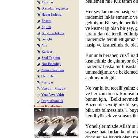
beklemeli mi? Kız tarafı ol
Yazarlar
Basından Seçmeler
Her şey tamamen nasip ve kı
Haber İndeksi
irademizi inkâr etmemiz v
Enstitü
gelmiyor. Bir şeyde her iki
Eğitim
ve kısmet işi olan bir şey, 
tarafından da tercih edilmiş
Bilişim - Teknik
irademizle tercih ettiğimiz
Gençlik
nasip ve kısmetimiz de olab
Aile
Kariyer
Bununla beraber, cüz’î ira
Sivil Toplum
kısmetimiz de çıkmıyor değ
Nur Fidanlığı
irademiz başka bir hususta 
Namaz Vakitleri
ummadığımız ve beklemediği
Okur Hattı
açılmıyor değil!
Neşriyat
Ne var ki bu tecellî yalnız 
Vizyon - Misyon
ve her zaman söz konusu ol
Yeni Asya Vakfı
bunun için, “Belki sevmediğ
Dergi Abonelik
Bazen de sevdiğiniz bir şey 
Günün Karikatürü
bilir, siz bilmezsiniz”1 bu
kendi yüksek ve sonsuz ilm
Yönelişlerimizde Allah’ın 
sayısız hatalardan kendimi
doğruyu ve hayırlı olanı mı