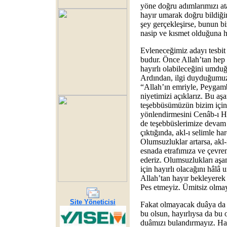
yöne doğru adımlarımızı ata
hayır umarak doğru bildiği
şey gerçekleşirse, bunun biz
nasip ve kısmet olduğuna 
Evleneceğimiz adayı tesbit
budur. Önce Allah’tan hep ha
hayırlı olabileceğini umduğ
Ardından, ilgi duyduğumuz 
“Allah’ın emriyle, Peygam
niyetimizi açıklarız. Bu aş
teşebbüsümüzün bizim için h
yönlendirmesini Cenâb-ı Ha
de teşebbüslerimize devam 
çıktığında, akl-ı selimle ha
Olumsuzluklar artarsa, akl-
esnada etrafımıza ve çevremi
ederiz. Olumsuzlukları aşa
için hayırlı olacağını hâlâ
Allah’tan hayır bekleyere
Pes etmeyiz. Ümitsiz olmay
Site Yöneticisi
Fakat olmayacak duâya da 
bu olsun, hayırlıysa da bu o
duâmızı bulandırmayız. Ha