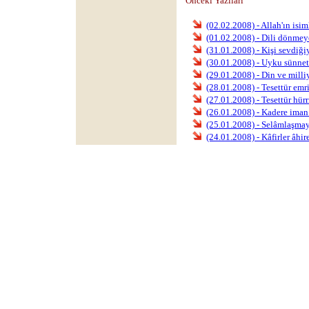
Önceki Yazıları
(02.02.2008) - Allah'ın isim
(01.02.2008) - Dili dönmey
(31.01.2008) - Kişi sevdiği
(30.01.2008) - Uyku sünnet
(29.01.2008) - Din ve milli
(28.01.2008) - Tesettür emr
(27.01.2008) - Tesettür hürr
(26.01.2008) - Kadere iman 
(25.01.2008) - Selâmlaşma
(24.01.2008) - Kâfirler âhire