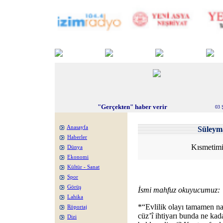
"Gerçekten" haber verir
03 
Anasayfa
Süley
Haberler
Kısmetimi
Dünya
Ekonomi
Kültür - Sanat
Spor
Görüş
İsmi mahfuz okuyucumuz:
Lahika
*“Evlilik olayı tamamen nas
Röportaj
cüz’î ihtiyarı bunda ne kada
Dizi