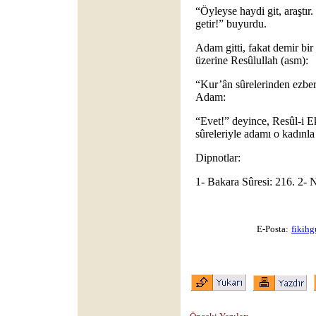
“Öyleyse haydi git, araştır
getir!” buyurdu.
Adam gitti, fakat demir bi
üzerine Resûlullah (asm):
“Kur’ân sûrelerinden ezber
Adam:
“Evet!” deyince, Resûl-i E
sûreleriyle adamı o kadınla
Dipnotlar:
1- Bakara Sûresi: 216. 2- N
E-Posta:
fikih