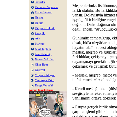
Yazarlar
Meşreplerimiz, üslûbumuz,
Basından Seçmeler
farklı olabilir. Bu farklılık
Haber İndeksi
yansır. Dolayısıyla hizmet ta
Enstitü
iş-güç, fikir birliğine enge
Eğitim
değildir. Daha doğrusu ol
Bilişim - Teknik
değil; ancak, "grupçuluk-cem
Gençlik
Günümüz cemaat/grup, ekip
Aile
olsak, bid'a rüzgârlarına 
Kariyer
hayatın tabiî neticesi oldu
Sivil Toplum
meslek, meşrep ve grupla
Nur Fidanlığı
farklılıklar, çekişmeyi, ça
Namaz Vakitleri
dayanışmayı gerektirir. Şi
Okur Hattı
çekişmek ve çatışmak bütü
Neşriyat
- Meslek, meşrep, metot veya
Vizyon - Misyon
ittifak etmek câiz olmadığı
Yeni Asya Vakfı
Dergi Abonelik
- Kendi mesleğimizin (düş
Günün Karikatürü
sevgisiyle hareket etmeliyi
yanlışlarını ortaya dökere
- Grupta gerçek birlik olma
çarpma işlemi gibi rakam 
çoğaldıkça, parçalanır; artt