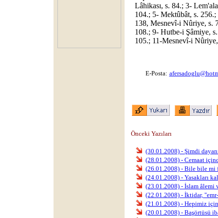
Lâhikası, s. 84.; 3- Lem'ala
104.; 5- Mektûbât, s. 256.;
138, Mesnevî-i Nûriye, s. 
108.; 9- Hutbe-i Şâmiye, s.
105.; 11-Mesnevî-i Nûriye, 
E-Posta:
afersadoglu@hotm
Önceki Yazıları
(30.01.2008) - Şimdi dayan
(28.01.2008) - Cemaat için
(26.01.2008) - Bile bile mi 
(24.01.2008) - Yasakları ka
(23.01.2008) - İslam âlemi 
(22.01.2008) - İktidar, "emr
(21.01.2008) - Hepimiz için
(20.01.2008) - Başörtüsü i