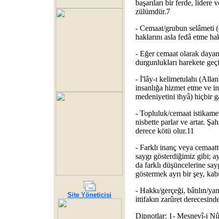
başarıları bir ferde, lidere
zülümdür.7
- Cemaat/grubun selâmeti (
haklarını asla fedâ etme ha
- Eğer cemaat olarak dayan
durgunlukları harekete geçir
- İ'lây-ı kelimetulahı (Alla
insanlığa hizmet etme ve in
medeniyetini ihyâ) hiçbir g
- Topluluk/cemaat istikamet
nisbette parlar ve artar. Ş
derece kötü olur.11
- Farklı inanç veya cemaatt
saygı gösterdiğimiz gibi; 
da farklı düşüncelerine say
göstermek ayrı bir şey, kab
- Hakkı/gerçeği, bâtılın/y
Site Yöneticisi
ittifakın zarûret derecesind
Dipnotlar: 1- Mesnevî-i Nû