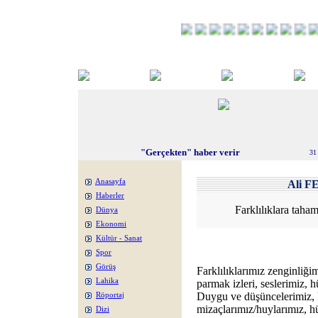
"Gerçekten" haber verir
31
Anasayfa
Ali 
Haberler
Farklılıklara tah
Dünya
Ekonomi
Kültür - Sanat
Spor
Görüş
Farklılıklarımız zenginliği
Lahika
parmak izleri, seslerimiz, hü
Duygu ve düşüncelerimiz, ki
Röportaj
mizaçlarımız/huylarımız, hü
Dizi