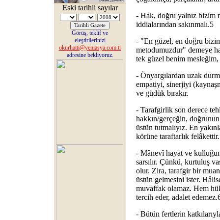
Eski tarihli sayılar
- Hak, doğru yalnız bizim 
iddialarından sakınmalı.5
Görüş, teklif ve
eleştirilerinizi
- "En güzel, en doğru bizi
okurhatti@yeniasya.com.tr
metodumuzdur" demeye hak
adresine bekliyoruz.
tek güzel benim mesleğim,
- Önyargılardan uzak durm
empatiyi, sinerjiyi (kaynaş
ve güdük bırakır.
- Tarafgirlik son derece teh
hakkın/gerçeğin, doğrunun t
üstün tutmalıyız. En yakın
körüne taraftarlık felâkettir.
- Mânevî hayat ve kulluğun 
sarsılır. Çünkü, kurtuluş vas
olur. Zira, tarafgir bir mua
üstün gelmesini ister. Hâli
muvaffak olamaz. Hem hük
tercih eder, adalet edemez.
- Bütün fertlerin katkılarıy