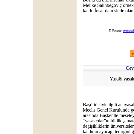
Melike Salihbegoviç örnek
kaldı. İnsaf dairesinde olan
E-Posta:
musta
Cev
Yasağı yasak
Başörtüsüyle ilgili anayasa
Meclis Genel Kurulunda gö
arasında Başkentte mesele
“yasakçılar”ın bildik şamat
değişikliklerin üniversitele
kaldıramayacağı tedirginli