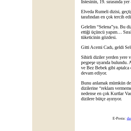
listesinin, 19. sırasında yer
Elveda Rumeli dizisi, geçti
tarafından en çok tercih edi
Gelelim “Selena”ya. Bu diz
ettiği üçüncü yapım… Sıra
tüketicinin gözdesi.
Gitti Acemi Cadı, geldi Sel
Sihirli diziler yerden yer
peşpeşe uyarıda bulundu. 
ve Bez Bebek gibi aptalca 
devam ediyor.
Bunu anlamak mümkün deği
dizilerine “reklam vermeme
nedense en çok Kurtlar Vad
dizilere bütçe ayırıyor.
E-Posta:
da