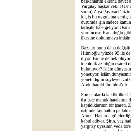
başkanlarını ekrana davet e
Yargıtay başkanvekili Osm
sonra) Ziya Paşavari ‘bizi
idi, iş bu uygulama yeni çı
durumda işin sadece kanunî
tartışılır hâle geliyor. Osm
yorumcusu Kanadoğlu gibi 
ilkesine dokunmaya imkân
Bazıları bunu daha değişik
Hilmioğlu ‘yüzde 95 ile de 
diyor. Bu ne demek oluyor?
ideolojik azınlığın esareti 
bulunuyor? İslâm dünyasını 
yönetiyor. İslâm dünyasının
yönetildiğini söyleyen zat
Abdulhamid İbrahimi’dir.
Son sıralarda laiklik ilkes
üst üste mantık hatalarına 
kapıldıklarının bir işareti. 
üstünde fay hattını patlatm
Ahmet Hakan’a gönderdiği m
kabul ediyor. Şirin, yaş ha
yargıtay üyesinin veda tör