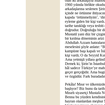
olan iki arkadaşıyla İstanb
1960 yılında birlikte okuduk
arkadaşlarına seslenen Şiri
içinde ne örtünme ihtiyacın
kapıda ‘örtünmeliyim’, ‘di
eyleme giden bir kişi vardı
tarihe tanıklığı veya tesbit
doğrudur. Doğruluğu bir dö
Mustatil yani düz bir çizgin
bir kırılma döneminin arizi
Abdullah Azzam hatıraları
meselesini şöyle anlatır: “
kampüste başı kapalı ve İsl
kişi vardı; O da Seyyid Ku
Ama yetmişli yıllara gelin
Demek ki, Şirin’in İstanbul
hâl sadece Türkiye’ye mahs
geçer gerçeğidir. Ama bug
ve özgüdür. Fark buradadır
Pekâla! Mısır ve ülkemizd
başlıyor? Biz bunu da tarih
Mısırlı siyasetçi Mustafa Nu
Benna bu yüzden kendisini
hayran olanlardan meşhur 