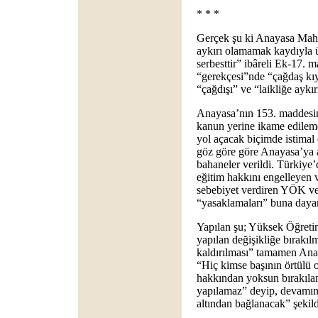
* * *
Gerçek şu ki Anayasa Mahk
aykırı olamamak kaydıyla ün
serbesttir” ibâreli Ek-17. 
“gerekçesi”nde “çağdaş kı
“çağdışı” ve “laikliğe aykır
Anayasa’nın 153. maddesi
kanun yerine ikame edilem
yol açacak biçimde istimal 
göz göre göre Anayasa’ya ay
bahaneler verildi. Türkiye’
eğitim hakkını engelleyen 
sebebiyet verdiren YÖK ve 
“yasaklamaları” buna dayan
Yapılan şu; Yüksek Öğret
yapılan değişikliğe bırakıl
kaldırılması” tamamen Ana
“Hiç kimse başının örtülü 
hakkından yoksun bırakıl
yapılamaz” deyip, devamınd
altından bağlanacak” şekild