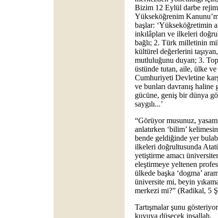
Bizim 12 Eylül darbe rejimi
Yükseköğrenim Kanunu’mu
başlar: ‘Yükseköğretimin am
inkılâpları ve ilkeleri doğr
bağlı; 2. Türk milletinin mi
kültürel değerlerini taşıya
mutluluğunu duyan; 3. Topl
üstünde tutan, aile, ülke ve
Cumhuriyeti Devletine karş
ve bunları davranış haline 
gücüne, geniş bir dünya gö
saygılı...’
“Görüyor musunuz, yasamı
anlatırken ‘bilim’ kelimesi
bende geldiğinde yer bulabil
ilkeleri doğrultusunda Atatü
yetiştirme amacı üniversite
eleştirmeye yeltenen profesö
ülkede başka ‘dogma’ arama
üniversite mi, beyin yıkama
merkezi mi?” (Radikal, 5 
Tartışmalar şunu gösteriyor
kuyuya düşecek inşallah.