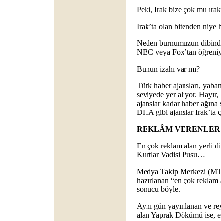
Peki, Irak bize çok mu ırak
Irak’ta olan bitenden niye 
Neden burnumuzun dibinde
NBC veya Fox’tan öğreni
Bunun izahı var mı?
Türk haber ajansları, yaba
seviyede yer alıyor. Hayır, 
ajanslar kadar haber ağı
DHA gibi ajanslar Irak’ta ç
REKLÂM VERENLER
En çok reklam alan yerli d
Kurtlar Vadisi Pusu…
Medya Takip Merkezi (MTM)
hazırlanan “en çok reklam a
sonucu böyle.
Aynı gün yayınlanan ve reyt
alan Yaprak Dökümü ise, en