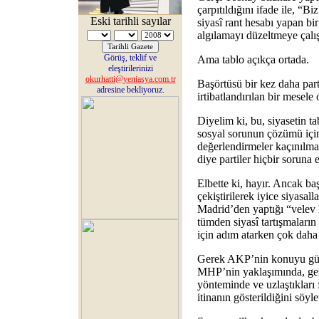
çarpıtıldığını ifade ile, “Bi
Eski tarihli sayılar
siyasî rant hesabı yapan bir
algılamayı düzeltmeye çalış
Görüş, teklif ve
Ama tablo açıkça ortada.
eleştirilerinizi
okurhatti@yeniasya.com.tr
Başörtüsü bir kez daha parti
adresine bekliyoruz.
irtibatlandırılan bir mesel
Diyelim ki, bu, siyasetin tab
sosyal sorunun çözümü için 
değerlendirmeler kaçınılma
diye partiler hiçbir soruna 
Elbette ki, hayır. Ancak ba
çekiştirilerek iyice siyasall
Madrid’den yaptığı “velev k
tümden siyasî tartışmaların
için adım atarken çok daha 
Gerek AKP’nin konuyu günd
MHP’nin yaklaşımında, ger
yönteminde ve uzlaştıkları
itinanın gösterildiğini sö