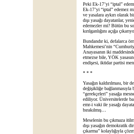
Peki Ek-17’yi “iptal” ed
Ek-17’yi “iptal” edemez m
ve yasalara aykırı olarak 
dışı yasağı dayatanlar, yen
edemezler mi? Bütün bu so
kırılganlığını açığa çıkarı
Bundandır ki, defalarca ör
Mahkemesi’nin “Cumhuriyeti
Anayasanın iki maddesinde y
etmezse bile, YÖK yasasında
endişesi, iktidar partisi me
* * *
Yasağın kaldırılması, bir 
değişikliğe bağlanmasıyla b
“gerekçeleri” yasağa mesn
ediliyor. Üniversitelerde ba
emr-i vaki ile yasağı daya
bırakılmış…
Meselenin bu çıkmaza itilm
dışı yasağın demokratik dir
çıkarma” kolaylığıyla çöz