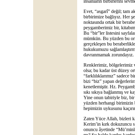
insanların birbirlerini sevm
Evet, “asgarî” değil; tam a
birbirimize bağlıyız. Her 
noktasında ortak bir berabe
peygamberimiz bir, kitabımı
Bu “bir”ler listesini sayf
mümkün. Bu yüzden bu ortak
gerçekleşen bu beraberlikle
hukukumuzu sağlamlaştırm
davranmamak zorundayız.
Renklerimiz, bölgelerimiz ve
olsa; bu kadar üst düzey ort
“farklılıklarımız” sadece bi
bizi “biz” yapan değerlerimi
kenetlemiştir. Hz. Peygambe
sıkı sıkıya bağlanmış ve k
Yine onun tabiriyle biz, bi
yüzden herhangi birimizin b
hepimizin uykusunu kaçırır
Zaten Yüce Allah, bizleri k
Kerim’in kırk dokuzuncu sû
onuncu âyetinde “Mü’minle
mı? Şu halde kardeş kardeş