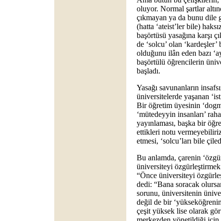
oluyor. Normal şartlar altı
çıkmayan ya da bunu dile ge
(hatta ‘ateist’ler bile) hak
başörtüsü yasağına karşı çıkt
de ‘solcu’ olan ‘kardeşler’ b
olduğunu ilân eden bazı ‘ay
başörtülü öğrencilerin üni
başladı.
Yasağı savunanların insafsı
üniversitelerde yaşanan ‘is
Bir öğretim üyesinin ‘dogm
‘mütedeyyin insanları’ rah
yayınlaması, başka bir öğr
ettikleri notu vermeyebiliri
etmesi, ‘solcu’ları bile çile
Bu anlamda, çarenin ‘özgür
üniversiteyi özgürleştirmek 
“Önce üniversiteyi özgürleş
dedi: “Bana soracak olursa
sorunu, üniversitenin ünive
değil de bir ‘yükseköğreni
çeşit yüksek lise olarak gör
merkezden yönetildiği için,