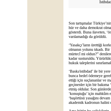
İstibda
Son tartışmalar Türkiye’nin
hür ve daha demokrat olmak
gösterdi. Buna ilaveten, ‘ö
varılamadığı da görüldü.
‘Yasakçı’ların ürettiği kork
olmanın yolunu tıkadı. Bir 
mürtecî mi oldun?” deniler
kadar susturuldu. Yürürlük
hukuk taleplerini sınırlamak
‘Baskı/istibdad’ ile bir ye
bunca bedel ödemeye gerek
ettiği için suçlananlar ve 
geçinenler için bir bakıma ‘
etmiş oldular. Son günlerde 
‘konuştuğu’ için mahkûm e
‘başörtüsü yasağını devam 
akademik kadronun halini 
Ama bütün bu çelişkilerin, n