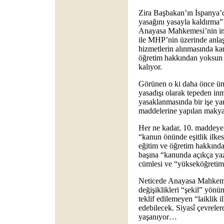
Zira Başbakan’ın İspanya’d
yasağını yasayla kaldırma”
Anayasa Mahkemesi’nin in
ile MHP’nin üzerinde anlaş
hizmetlerin alınmasında ka
öğretim hakkından yoksun 
kalıyor.
Görünen o ki daha önce üniv
yasadışı olarak tepeden inm
yasaklanmasında bir işe y
maddelerine yapılan makyaj
Her ne kadar, 10. maddeye 
“kanun önünde eşitlik ilke
eğitim ve öğretim hakkında
başına “kanunda açıkça yaz
cümlesi ve “yükseköğreti
Neticede Anayasa Mahkeme
değişiklikleri “şekil” yönü
teklif edilemeyen “laiklik i
edebilecek. Siyasî çevreler
yaşanıyor…