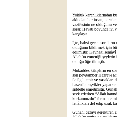
Yokluk karanlıklarından bu
aklı olan her insan, nerede
vazifesinin ne olduğunu ve
sorar. Hayatı boyunca iyi v
karşılaşır.
İşte, bahsi geçen soruların
olduğunu bildirmek için b
edilmiştir. Kaynağı semâvî 
Allah’ın emrettiği şeylerin 
olduğu öğretilmiştir.
Mukaddes kitapların en so
son peygamber Hazret-i Mu
ile ilgili emir ve yasakları 
hasenâta teşvikler yaparke
şiddetle emretmiştir. Güna
sevk ederken “Allah katın
korkanınızdır” ferman etmiş
fenâlıkları def edip uzak k
Günah; cezayı gerektiren am
Allah’ın emir ve yasaklarına