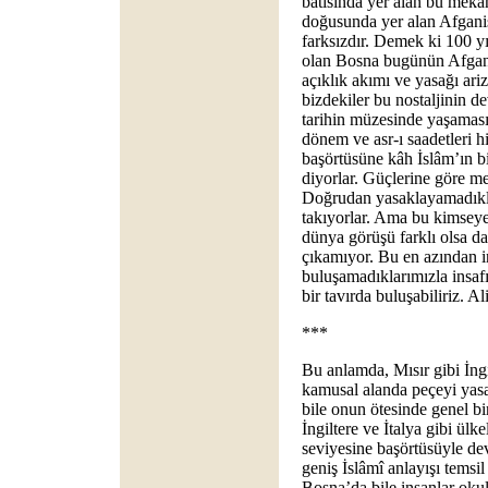
batısında yer alan bu mek
doğusunda yer alan Afgani
farksızdır. Demek ki 100 y
olan Bosna bugünün Afgani
açıklık akımı ve yasağı ari
bizdekiler bu nostaljinin 
tarihin müzesinde yaşamasını
dönem ve asr-ı saadetleri h
başörtüsüne kâh İslâm’ın bi
diyorlar. Güçlerine göre me
Doğrudan yasaklayamadıkla
takıyorlar. Ama bu kimseye
dünya görüşü farklı olsa da
çıkamıyor. Bu en azından ins
buluşamadıklarımızla insafı
bir tavırda buluşabiliriz. A
***
Bu anlamda, Mısır gibi İngil
kamusal alanda peçeyi yasak
bile onun ötesinde genel b
İngiltere ve İtalya gibi ülke
seviyesine başörtüsüyle de
geniş İslâmî anlayışı temsi
Bosna’da bile insanlar okula