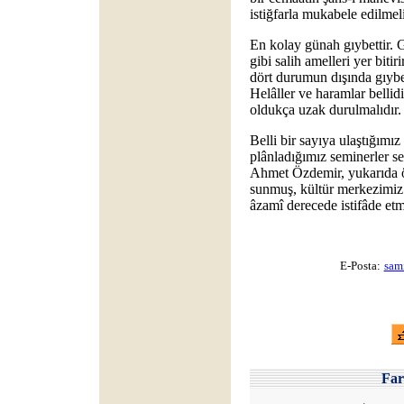
istiğfarla mukabele edilmeli
En kolay günah gıybettir. G
gibi salih amelleri yer biti
dört durumun dışında gıybet
Helâller ve haramlar belli
oldukça uzak durulmalıdır.
Belli bir sayıya ulaştığımı
plânladığımız seminerler se
Ahmet Özdemir, yukarıda ö
sunmuş, kültür merkezimiz 
âzamî derecede istifâde etmi
E-Posta:
sam
Fa