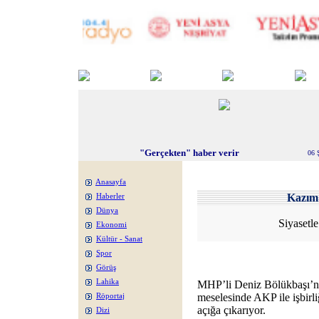
"Gerçekten" haber verir
06 
Anasayfa
Kazı
Haberler
Dünya
Siyasetl
Ekonomi
Kültür - Sanat
Spor
Görüş
Lahika
MHP’li Deniz Bölükbaşı’nın
meselesinde AKP ile işbirl
Röportaj
açığa çıkarıyor.
Dizi