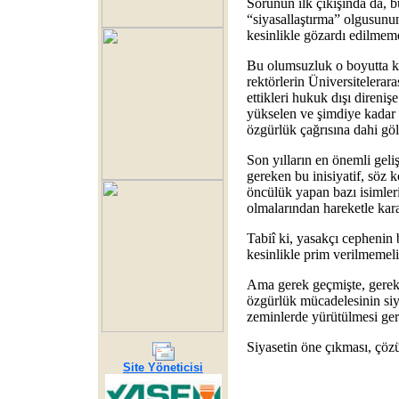
Sorunun ilk çıkışında da, b
“siyasallaştırma” olgusunu
kesinlikle gözardı edilmeme
Bu olumsuzluk o boyutta ki
rektörlerin Üniversitelerara
ettikleri hukuk dışı direni
yükselen ve şimdiye kadar 
özgürlük çağrısına dahi göl
Son yılların en önemli geli
gereken bu inisiyatif, söz
öncülük yapan bazı isimlerin 
olmalarından hareketle kar
Tabiî ki, yasakçı cephenin 
kesinlikle prim verilmemeli
Ama gerek geçmişte, gereks
özgürlük mücadelesinin siy
zeminlerde yürütülmesi gere
Siyasetin öne çıkması, çöz
Site Yöneticisi