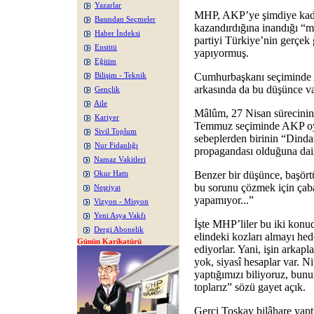
Yazarlar
MHP, AKP’ye şimdiye kada
Basından Seçmeler
kazandırdığına inandığı “m
Haber İndeksi
partiyi Türkiye’nin gerçek
Enstitü
yapıyormuş.
Eğitim
Cumhurbaşkanı seçiminde 
Bilişim - Teknik
arkasında da bu düşünce v
Gençlik
Aile
Mâlûm, 27 Nisan sürecinin
Kariyer
Temmuz seçiminde AKP oyl
Sivil Toplum
sebeplerden birinin “Dinda
Nur Fidanlığı
propagandası olduğuna dair
Namaz Vakitleri
Benzer bir düşünce, başört
Okur Hattı
bu sorunu çözmek için çabal
Neşriyat
yapamıyor...”
Vizyon - Misyon
Yeni Asya Vakfı
İşte MHP’liler bu iki konud
Dergi Abonelik
elindeki kozları almayı he
Günün Karikatürü
ediyorlar. Yani, işin arkap
yok, siyasî hesaplar var. 
yaptığımızı biliyoruz, bunun
toplarız” sözü gayet açık.
Gerçi Toskay bilâhare yapt