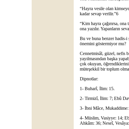
“Hayra vesile olan kimsey
kadar sevap verilir.”6
“Kim hayra çağırırsa, ona t
ona yazılır. Yapanların sev
Bu ve buna benzer hadis-i 
önemini göstermiyor mu?
Cennetmisâl, güzel, nefis 
yayılmasından başka yapab
çok okuyan, öğrendiklerini
müteşekkil bir toplum olm
Dipnotlar:
1- Buharî, İlim: 15.
2- Tirmizî, İlim: 7; Ebû Da
3- İbni Mâce, Mukaddime:
4- Müslim, Vasiyye: 14; Eb
Ahkâm: 36; Neseî, Vesâya: