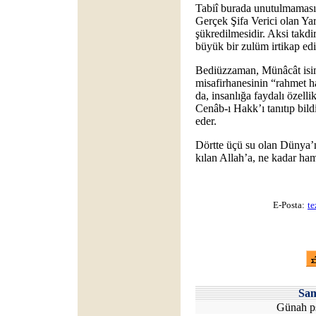
Tabiî burada unutulmaması 
Gerçek Şifa Verici olan Yar
şükredilmesidir. Aksi takdi
büyük bir zulüm irtikap edi
Bediüzzaman, Münâcât isiml
misafirhanesinin “rahmet ha
da, insanlığa faydalı özellik
Cenâb-ı Hakk’ı tanıtıp bild
eder.
Dörtte üçü su olan Dünya’n
kılan Allah’a, ne kadar ham
E-Posta:
te
Sa
Günah ps