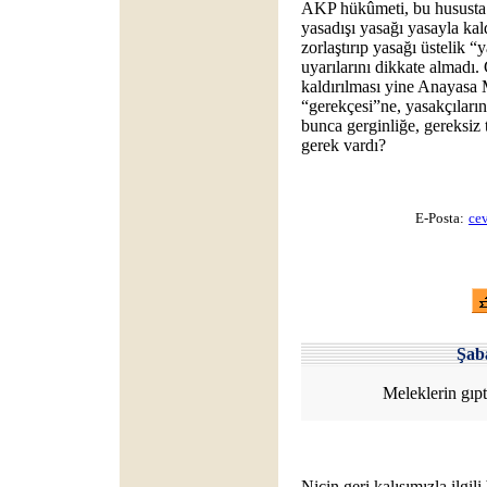
AKP hükûmeti, bu hususta 
yasadışı yasağı yasayla k
zorlaştırıp yasağı üstelik “
uyarılarını dikkate almadı.
kaldırılması yine Anayasa 
“gerekçesi”ne, yasakçılar
bunca gerginliğe, gereksiz t
gerek vardı?
E-Posta:
ce
Şa
Meleklerin gıpta
Niçin geri kalışımızla ilgili