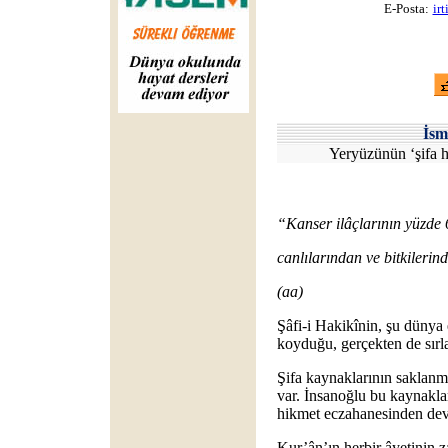
E-Posta:
ir
İsm
Yeryüzünün ‘şifa h
“Kanser ilâçlarının yüzde 
canlılarından ve bitkilerind
(aa)
Şâfi-i Hakikînin, şu dünya 
koyduğu, gerçekten de sırla
Şifa kaynaklarının saklan
var. İnsanoğlu bu kaynaklar
hikmet eczahanesinden devâ
Kur’ân’ın herbir âyetinin z