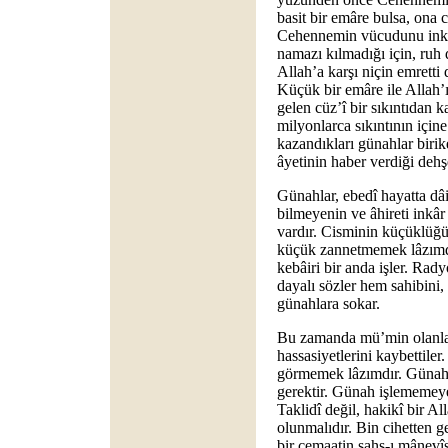
basit bir emâre bulsa, ona ci
Cehennemin vücudunu inkâr
namazı kılmadığı için, ruh
Allah’a karşı niçin emretti 
Küçük bir emâre ile Allah’ı
gelen cüz’î bir sıkıntıdan 
milyonlarca sıkıntının için
kazandıkları günahlar birike
âyetinin haber verdiği dehşe
Günahlar, ebedî hayatta dâim
bilmeyenin ve âhireti inkâ
vardır. Cisminin küçüklüğün
küçük zannetmemek lâzımdı
kebâiri bir anda işler. Rady
dayalı sözler hem sahibini
günahlara sokar.
Bu zamanda mü’min olanlar
hassasiyetlerini kaybettiler
görmemek lâzımdır. Günahl
gerektir. Günah işlememeye
Taklidî değil, hakikî bir Al
olunmalıdır. Bin cihetten ge
bir cemaatin şahs-ı mânevîs