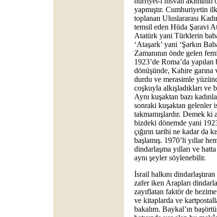
hürriyet-i nisvan akımının
yapmıştır. Cumhuriyetin il
toplanan Uluslararası Kadı
temsil eden Hüda Şaravi At
Atatürk yani Türklerin baba
‘Ataşark’ yani ‘Şarkın Bab
Zamanının önde gelen femi
1923’de Roma’da yapılan b
dönüşünde, Kahire garına v
durdu ve merasimle yüzünde
coşkuyla alkışladıkları ve b
Aynı kuşaktan bazı kadınlar
sonraki kuşaktan gelenler i
takmamışlardır. Demek ki a
bizdeki dönemde yani 1923
çığırın tarihi ne kadar da 
başlamış. 1970’li yıllar h
dindarlaşma yılları ve hatt
aynı şeyler söylenebilir.
İsrail halkını dindarlaştıra
zafer iken Arapları dindarla
zayıflatan faktör de hezime
ve kitaplarda ve kartpostal
bakalım. Baykal’ın başörtü