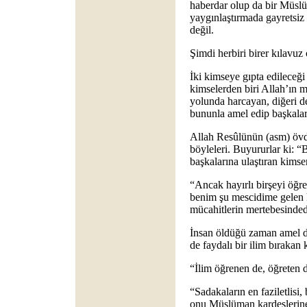
haberdar olup da bir Müslü
yaygınlaştırmada gayretsi
değil.
Şimdi herbiri birer kılavuz
İki kimseye gıpta edileceği b
kimselerden biri Allah’ın m
yolunda harcayan, diğeri de
bununla amel edip başkala
Allah Resûlünün (asm) övdü
böyleleri. Buyururlar ki: “B
başkalarına ulaştıran kimse
“Ancak hayırlı birşeyi öğ
benim şu mescidime gelen 
mücahitlerin mertebesinded
İnsan öldüğü zaman amel de
de faydalı bir ilim bırakan 
“İlim öğrenen de, öğreten d
“Sadakaların en faziletlisi,
onu Müslüman kardeşlerine