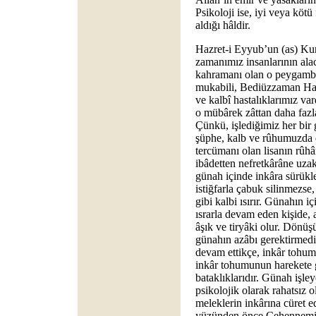
Psikoloji ise, iyi veya kötü
aldığı hâldir.
Hazret-i Eyyub’un (as) Kur
zamanımız insanlarının alac
kahramanı olan o peygamber
mukabili, Bediüzzaman Hazr
ve kalbî hastalıklarımız vard
o mübârek zâttan daha fazla
Çünkü, işlediğimiz her bir 
şüphe, kalb ve rûhumuzda d
tercümanı olan lisanın rûh
ibâdetten nefretkârâne uzak
günah içinde inkâra sürükl
istiğfarla çabuk silinmezse
gibi kalbi ısırır. Günahın 
ısrarla devam eden kişide, a
âşık ve tiryâki olur. Dönüş
günahın azâbı gerektirmedi
devam ettikçe, inkâr tohum
inkâr tohumunun harekete g
bataklıklarıdır. Günah işle
psikolojik olarak rahatsız 
meleklerin inkârına cüret e
yüzünden önce Cehennemin