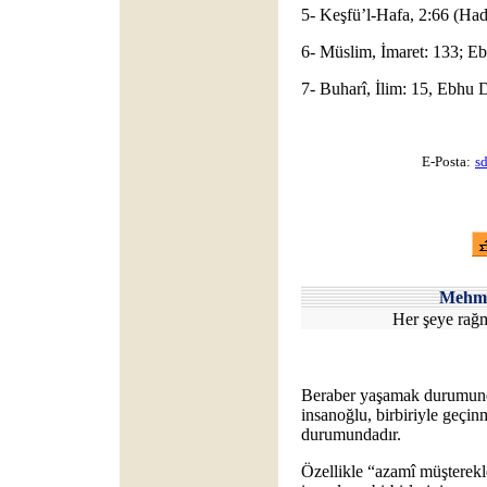
5- Keşfü’l-Hafa, 2:66 (Had
6- Müslim, İmaret: 133; E
7- Buharî, İlim: 15, Ebhu 
E-Posta:
s
Mehm
Her şeye rağm
Beraber yaşamak durumunda
insanoğlu, birbiriyle geçin
durumundadır.
Özellikle “azamî müşterekler