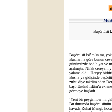
Mus
Başörtüsü k
Başörtüsü İslâm’ın mı, yoks
Bazılarına göre bunun cevab
günümüzde bedihiyat ve mü
açılmıştır. Nifak cereyanı 
yalama oldu. Herşey birbiri
Bosna’ya gidişinde başört
zırhı’ diye takdim eden De
başörtüsünü İslâm’a eklenen
görmeye başladı.
‘Yeni bir peygamber mi gel
Bu durumda başörtüsünün di
havada Ruhat Mengi, hocala