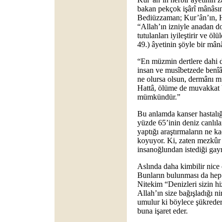
bakan pekçok işârî mânâsı
Bediüzzaman; Kur’ân’ın, Hz.
“Allah’ın izniyle anadan do
tutulanları iyileştirir ve ölü
49.) âyetinin şöyle bir mânâ
“En müzmin dertlere dahi d
insan ve musîbetzede benî
ne olursa olsun, dermânı m
Hattâ, ölüme de muvakkat 
mümkündür.”
Bu anlamda kanser hastalığın
yüzde 65’inin deniz canlıl
yaptığı araştırmaların ne 
koyuyor. Ki, zaten mezkûr â
insanoğlundan istediği gayr
Aslında daha kimbilir nice 
Bunların bulunması da hep 
Nitekim “Denizleri sizin hi
Allah’ın size bağışladığı ni
umulur ki böylece şükreders
buna işaret eder.