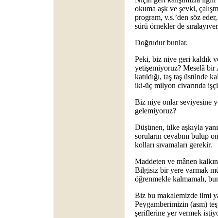
okuma aşk ve şevki, çalışma 
program, v.s.’den söz eder,
sürü örnekler de sıralayıveri
Doğrudur bunlar.
Peki, biz niye geri kaldık 
yetişemiyoruz? Meselâ bir
katıldığı, taş taş üstünde 
iki-üç milyon civarında işçi
Biz niye onlar seviyesine y
gelemiyoruz?
Düşünen, ülke aşkıyla yanı
soruların cevabını bulup o
kolları sıvamaları gerekir.
Maddeten ve mânen kalkınm
Bilgisiz bir yere varmak 
öğrenmekle kalmamalı, bun
Biz bu makalemizde ilmi yay
Peygamberimizin (asm) teşvi
şeriflerine yer vermek istiy