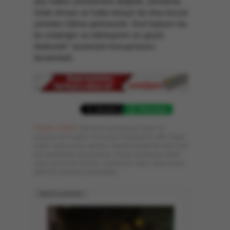
şey halkın yönetilmesi değildir, yönetime
ortak olması ve hatta dolaylı da olsa bizzat
yöneten hâline gelmesidir. Sivil toplum ise
bu ortaklığın ve etkileşimin en güçlü
ifadesidir” sözleriyle konuşmasını
tamamladı.
WhatsApp
YASAL UYARI:
Sitemizde yayınlanan haber ve
yazıların tüm hakları Yeni Asya Gazetesi'ne aittir. Hiçbir
haber veya yazının tamamı, kaynak gösterilse dahi özel
izin alınmadan kullanılamaz. Ancak alıntılanan haber
veya yazının bir bölümü, alıntılanan haber veya yazıya
aktif link verilerek kullanılabilir.
İlginizi çekebilir