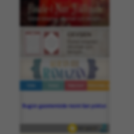
Dijital kitaptan okumak için tıklayın...
CEVŞEN
Dijital kitaptan
okumak için
tıklayın...