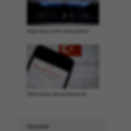
Doğal gaza tarife zammı geliyor
YAŞ kararları Resmi Gazete’de
Yorumlar