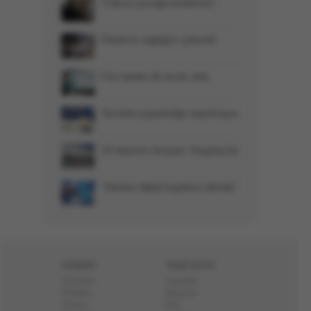
'Fatura çocuğa kesilemez'
Filistin'in sağlığını çökertti!
Fen liseleri ilk tercih oldu
Tercihte popülerliğe kapılmayın
14 deprem dosyası Yargıtay’da
“Herkes dijital kuşatma altında”
HABER
YENİ ASYA
Gündem
Yazarlar
Politika
Başyazı
Dünya
Dizi