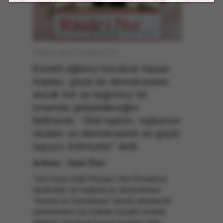
25 Mayıs 2026, Pazartesi 05:25
Emekli eğitimci bürokrat Hasan
Kaplan, güçlü bir demokrasinin
ancak hür ve bağımsız bir
ortamda gelişebileceğini
belirterek, “Sivil toplum, toplumun
vicdanı ve demokrasinin en güçlü
taşıyıcı kolonudur” dedi.
Ankara - Yasir Özer
Yeni Asya Vakfı Risale-i Nur Enstitüsü
tarafından iki haftada bir düzenlenen
“Devlet ve Demokrasi” temalı akademik
seminerlerin bu haftaki misafiri emekli
eğitimci bürokrat Hasan Kaplan oldu.