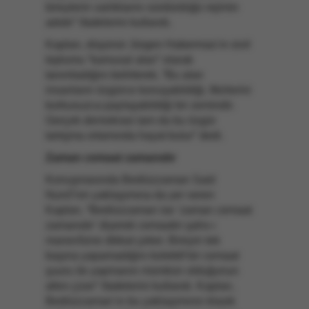
bireylerin varlıklarını sürdürdüğü rejimin
adıdır” ifadelerini kullandı.
Kaplan, düşünür Jürgen Habermas’ın sivil
toplumu “kamusal alan” olarak
tanımladığını belirterek, “Bu alan
insanların özgürce konuşabildiği, fikirlerini
korkusuzca paylaşabildiği bir zemindir.
Gerçek demokrasi tam da bu özgür
tartışma ortamında hayat bulur” dedi.
Zaman cemaat zamanıdır
Konuşmasında Bediüzzaman Said
Nursî’nin yaklaşımına da yer veren
Kaplan, “Bediüzzaman ise ‘zaman cemaat
zamanıdır’ diyerek cemaatin şahs-ı
manevîsine dikkat çeker. Bireyin tek
başına yapamadığını kolektif bir cemaat
şuuru ile yapmanın mümkün olduğunun
altını çizer” ifadelerini kullandı. Kaplan,
Bediüzzaman’ın bu yaklaşımının klasik