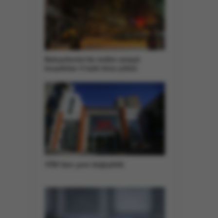
Bahçelievler'de tedbir amaçlı
boşaltılan 4 katlı bina çöktü
YÖK’den yeni değişiklik