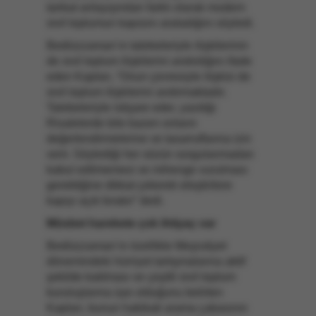
tarikat anlayışından farklı olarak modern
sivil toplumun kapısını araladığını söyledi.
Bediüzzaman’ın talebeleriyle ilişkilerinin
de sivil toplum ilişkilerini andırdığını ifade
eden Kaplan, “Onun çevresiyle ilişkisi de
sivil toplum ilişkilerini andırmaktadır.
Talebeleriyle istişare eder, yazdığı
Risalelerde bile bazen onların
değerlendirmelerine ve tasarruflarına izin
verir. Söylediği her sözün sorgulanmadan
kabul edilmemesi ve mihenge vurulması
gerektiğine dikkat çekerek eleştirilere
kapıyı açık bırakır” dedi.
Müsbet harekete çok ihtiyaç var
Bediüzzaman’ın özellikle Meşrutiyet
dönemindeki hürriyet tartışmalarına aktif
şekilde katılması ve çeşitli sivil toplum
kuruluşlarına üye olduğunu belirten
Kaplan, bunun hakikati arama çabasının