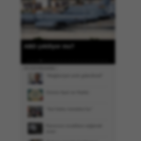
BM: İsrail’in saldırıları 1380’i
aştı: Batı Şeria’da işgalci şiddeti
tırmanıyor
En Çok Okunanlar
“Mağduriyet artık giderilmeli”
Günün Ayet ve Hadisi
“Asıl beka meselesi bu”
Kavurucu sıcaklara sağanak
arası