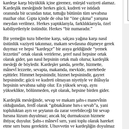
kardeşe karşı büyüklük içine giremez, mürşid vaziyeti alamaz.
Kardeşlik mesleğinde herkes gücü, kudreti ve istidadı
oranında bir ucundan tutar, tuttuğu bütünün tüm sevabına
mazhar olur. Gıpta içinde de olsa bir “öne çıkma” yarışına
meydan verilmez. Herkes yaptıklarıyla, farklılıklarıyla, özel
kabiliyetleriyle üstündür. Herkes “bir numaradır.”
Bir yemeğin tuzu biberine karşı, salçası yağına karşı nasıl
üstünlük vaziyeti takınmaz, makam sevdasına düşmeye gerek
duymaz ve hepsi “kardeşçe” bir araya geldiğinde “yemek
lezzetini” ortak olarak verirlerse, şeref nasıl hepsine ortak
olarak gider, şan nasıl hepsinin ortak malı olursa; kardeşlik
mesleği de böyledir. Kardeşler şanda, şerefte, hizmette,
mânevî lezzette, sevapta, makamda, mevkide, mertebede
eşittirler. Himmet hepsinindir, hizmet hepsinindir, gayret
hepsinindir; gücü ve kudreti olmayan niyetiyle ve ihlâsıyla
hepsinin sevabına sahip olur. En yüksek sevap, aynı
yükseklikte, bölünmeden, eşit olarak, hepsine birden gider.
Kardeşlik mesleğinde, sevap ve makam şahs-ı manevînin
olduğundan, ferdî olarak “gıbtakârane hırs-ı sevab”a, yani
topluluktan ayrı ve şeytanın da zarar verebileceği bir sevap
hırsına lüzum duyulmaz; ancak hiç durmaksızın hizmete
ihtiyaç duyulur. Şahs-ı mânevî sırrı, yani toplu olarak hareket
etme sırrı bunu gerektirir. Uhuvvetin ve kardeşliğin doyulmaz