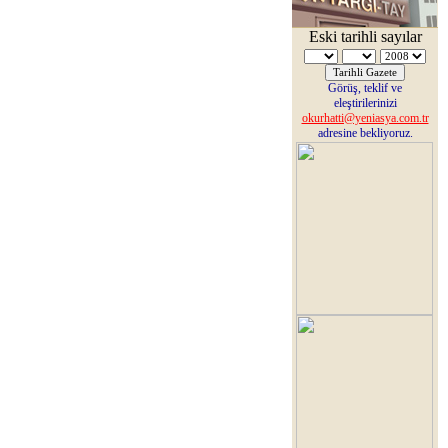
Eski tarihli sayılar
Görüş, teklif ve
eleştirilerinizi
okurhatti@yeniasya.com.tr
adresine bekliyoruz.