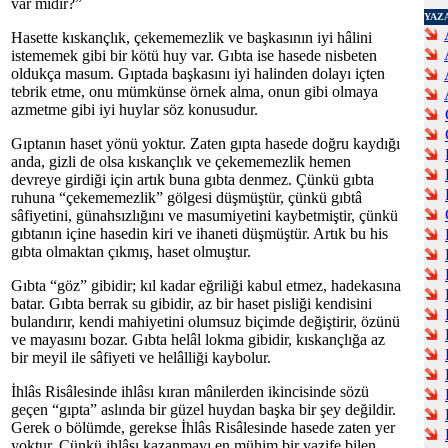
var mıdır?”
YAZ
Hasette kıskançlık, çekememezlik ve başkasının iyi hâlini
istememek gibi bir kötü huy var. Gıbta ise hasede nisbeten
oldukça masum. Gıptada başkasını iyi halinden dolayı içten
tebrik etme, onu mümkünse örnek alma, onun gibi olmaya
azmetme gibi iyi huylar söz konusudur.
Gıptanın haset yönü yoktur. Zaten gıpta hasede doğru kaydığı
anda, gizli de olsa kıskançlık ve çekememezlik hemen
devreye girdiği için artık buna gıbta denmez. Çünkü gıbta
ruhuna “çekememezlik” gölgesi düşmüştür, çünkü gıbtâ
sâfiyetini, günahsızlığını ve masumiyetini kaybetmiştir, çünkü
gıbtanın içine hasedin kiri ve ihaneti düşmüştür. Artık bu his
gıbta olmaktan çıkmış, haset olmuştur.
Gıbta “göz” gibidir; kıl kadar eğriliği kabul etmez, hadekasına
batar. Gıbta berrak su gibidir, az bir haset pisliği kendisini
bulandırır, kendi mahiyetini olumsuz biçimde değiştirir, özünü
ve mayasını bozar. Gıbta helâl lokma gibidir, kıskançlığa az
bir meyil ile sâfiyeti ve helâlliği kaybolur.
İhlâs Risâlesinde ihlâsı kıran mânilerden ikincisinde sözü
geçen “gıpta” aslında bir güzel huydan başka bir şey değildir.
Gerek o bölümde, gerekse İhlâs Risâlesinde hasede zaten yer
yoktur. Çünkü ihlâsı kazanmayı en mühim bir vazife bilen