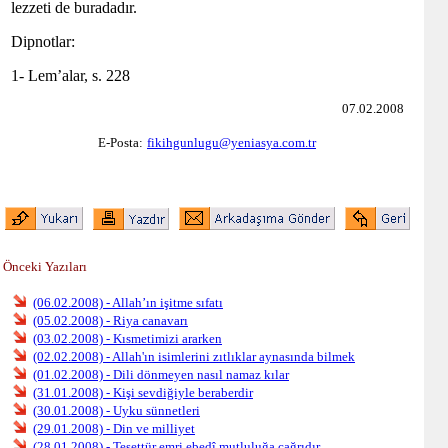
lezzeti de buradadır.
Dipnotlar:
1- Lem’alar, s. 228
07.02.2008
E-Posta:
fikihgunlugu@yeniasya.com.tr
Önceki Yazıları
(06.02.2008) - Allah’ın işitme sıfatı
(05.02.2008) - Riya canavarı
(03.02.2008) - Kısmetimizi ararken
(02.02.2008) - Allah'ın isimlerini zıtlıklar aynasında bilmek
(01.02.2008) - Dili dönmeyen nasıl namaz kılar
(31.01.2008) - Kişi sevdiğiyle beraberdir
(30.01.2008) - Uyku sünnetleri
(29.01.2008) - Din ve milliyet
(28.01.2008) - Tesettür emri ebedî mutluluğa çağrıdır