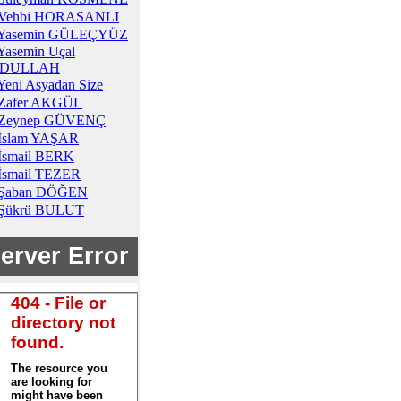
Vehbi HORASANLI
Yasemin GÜLEÇYÜZ
Yasemin Uçal
DULLAH
Yeni Asyadan Size
Zafer AKGÜL
Zeynep GÜVENÇ
İslam YAŞAR
İsmail BERK
İsmail TEZER
Şaban DÖĞEN
Şükrü BULUT