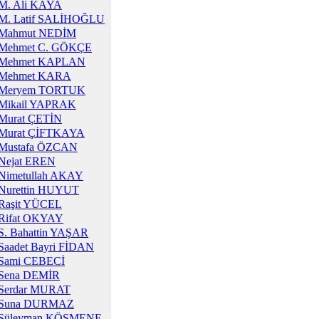
M. Ali KAYA
M. Latif SALİHOĞLU
Mahmut NEDİM
Mehmet C. GÖKÇE
Mehmet KAPLAN
Mehmet KARA
Meryem TORTUK
Mikail YAPRAK
Murat ÇETİN
Murat ÇİFTKAYA
Mustafa ÖZCAN
Nejat EREN
Nimetullah AKAY
Nurettin HUYUT
Raşit YÜCEL
Rifat OKYAY
S. Bahattin YAŞAR
Saadet Bayri FİDAN
Sami CEBECİ
Sena DEMİR
Serdar MURAT
Suna DURMAZ
Süleyman KÖSMENE