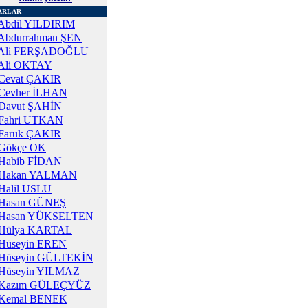
ARLAR
Abdil YILDIRIM
Abdurrahman ŞEN
Ali FERŞADOĞLU
Ali OKTAY
Cevat ÇAKIR
Cevher İLHAN
Davut ŞAHİN
Fahri UTKAN
Faruk ÇAKIR
Gökçe OK
Habib FİDAN
Hakan YALMAN
Halil USLU
Hasan GÜNEŞ
Hasan YÜKSELTEN
Hülya KARTAL
Hüseyin EREN
Hüseyin GÜLTEKİN
Hüseyin YILMAZ
Kazım GÜLEÇYÜZ
Kemal BENEK