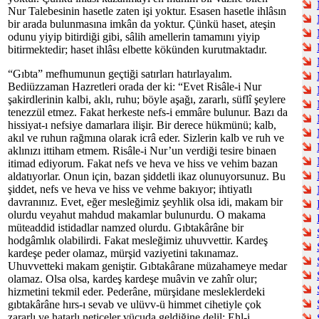
Nur Talebesinin hasetle zaten işi yoktur. Esasen hasetle ihlâsın
bir arada bulunmasına imkân da yoktur. Çünkü haset, ateşin
odunu yiyip bitirdiği gibi, sâlih amellerin tamamını yiyip
bitirmektedir; haset ihlâsı elbette kökünden kurutmaktadır.
“Gıbta” mefhumunun geçtiği satırları hatırlayalım.
Bediüzzaman Hazretleri orada der ki: “Evet Risâle-i Nur
şakirdlerinin kalbi, aklı, ruhu; böyle aşağı, zararlı, süflî şeylere
tenezzül etmez. Fakat herkeste nefs-i emmâre bulunur. Bazı da
hissiyat-ı nefsiye damarlara ilişir. Bir derece hükmünü; kalb,
akıl ve ruhun rağmına olarak icrâ eder. Sizlerin kalb ve ruh ve
aklınızı ittiham etmem. Risâle-i Nur’un verdiği tesire binaen
itimad ediyorum. Fakat nefs ve heva ve hiss ve vehim bazan
aldatıyorlar. Onun için, bazan şiddetli ikaz olunuyorsunuz. Bu
şiddet, nefs ve heva ve hiss ve vehme bakıyor; ihtiyatlı
davranınız. Evet, eğer mesleğimiz şeyhlik olsa idi, makam bir
olurdu veyahut mahdud makamlar bulunurdu. O makama
müteaddid istidadlar namzed olurdu. Gıbtakârâne bir
hodgâmlık olabilirdi. Fakat mesleğimiz uhuvvettir. Kardeş
kardeşe peder olamaz, mürşid vaziyetini takınamaz.
Uhuvvetteki makam geniştir. Gıbtakârane müzahameye medar
olamaz. Olsa olsa, kardeş kardeşe muâvin ve zahîr olur;
hizmetini tekmil eder. Pederâne, mürşidane mesleklerdeki
gıbtakârâne hırs-ı sevab ve ulüvv-ü himmet cihetiyle çok
zararlı ve hatarlı neticeler vücuda geldiğine delil: Ehl-i