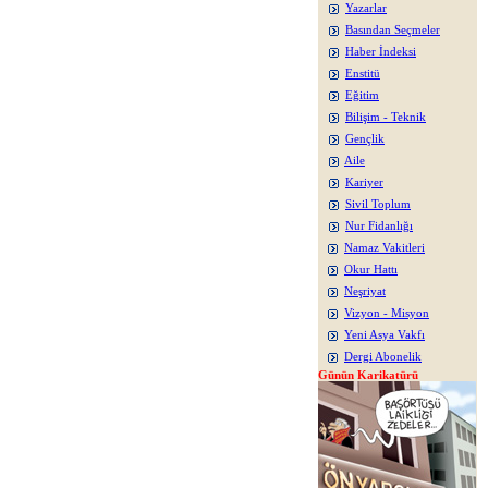
Yazarlar
Basından Seçmeler
Haber İndeksi
Enstitü
Eğitim
Bilişim - Teknik
Gençlik
Aile
Kariyer
Sivil Toplum
Nur Fidanlığı
Namaz Vakitleri
Okur Hattı
Neşriyat
Vizyon - Misyon
Yeni Asya Vakfı
Dergi Abonelik
Günün Karikatürü