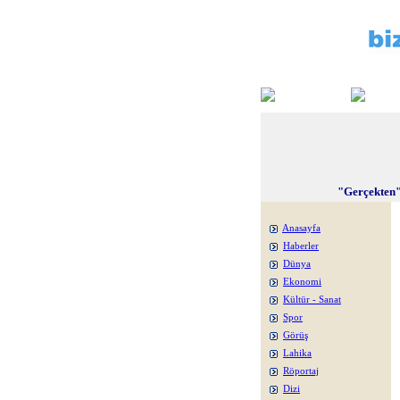
"Gerçekten"
Anasayfa
Haberler
Dünya
Ekonomi
Kültür - Sanat
Spor
Görüş
Lahika
Röportaj
Dizi