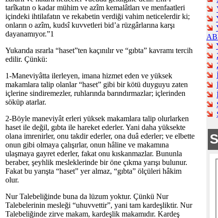
tarîkatın o kadar mühim ve azîm kemalâtları ve menfaatleri
içindeki ihtilafatın ve rekabetin verdiği vahim neticelerdir ki;
onların o azîm, kudsî kuvvetleri bid’a rüzgârlarına karşı
dayanamıyor.”1
AB
Yukarıda ısrarla “haset”ten kaçınılır ve “gıbta” kavramı tercih
edilir. Çünkü:
1-Maneviyâtta ilerleyen, imana hizmet eden ve yüksek
makamlara talip olanlar “haset” gibi bir kötü duyguyu zaten
içlerine sindiremezler, ruhlarında barındırmazlar; içlerinden
söküp atarlar.
2-Böyle maneviyât erleri yüksek makamlara talip olurlarken
haset ile değil, gıbta ile hareket ederler. Yani daha yüksekte
olana imrenirler, onu takdir ederler, ona duâ ederler; ve elbette
onun gibi olmaya çalışırlar, onun hâline ve makamına
ulaşmaya gayret ederler, fakat onu kıskanmazlar. Bununla
beraber, şeyhlik mesleklerinde bir öne çıkma yarışı bulunur.
Fakat bu yarışta “haset” yer almaz, “gıbta” ölçüleri hâkim
olur.
Nur Talebeliğinde buna da lüzum yoktur. Çünkü Nur
Talebelerinin mesleği “uhuvvettir”, yani tam kardeşliktir. Nur
Talebeliğinde zirve makam, kardeşlik makamıdır. Kardeş